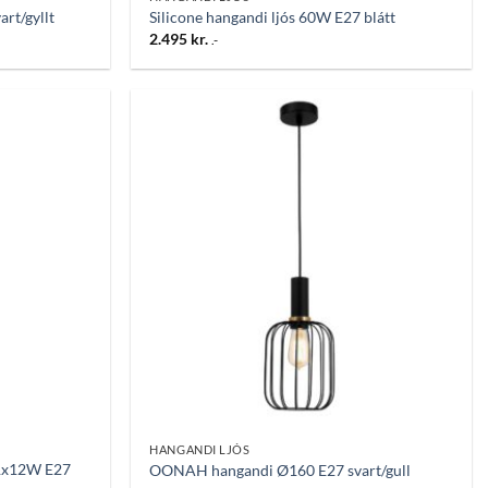
rt/gyllt
Silicone hangandi ljós 60W E27 blátt
2.495
kr.
.-
Bæta
Bæta
við á
við á
óskalista
óskalista
HANGANDI LJÓS
 1x12W E27
OONAH hangandi Ø160 E27 svart/gull