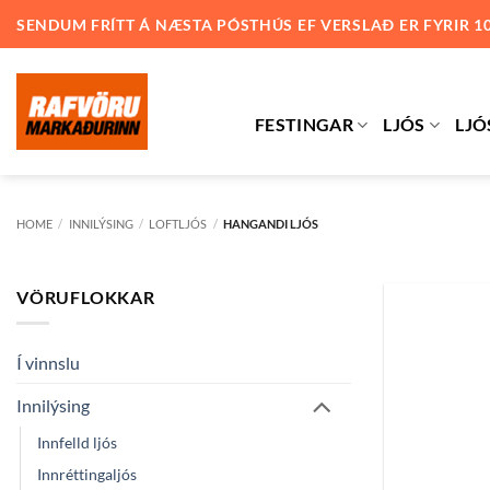
Skip
SENDUM FRÍTT Á NÆSTA PÓSTHÚS EF VERSLAÐ ER FYRIR 1
to
content
FESTINGAR
LJÓS
LJÓ
HOME
/
INNILÝSING
/
LOFTLJÓS
/
HANGANDI LJÓS
VÖRUFLOKKAR
Í vinnslu
Innilýsing
Innfelld ljós
Innréttingaljós