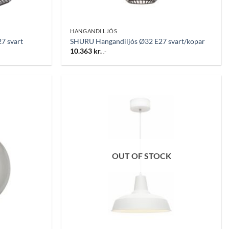
HANGANDI LJÓS
7 svart
SHURU Hangandiljós Ø32 E27 svart/kopar
10.363
kr.
.-
Bæta
Bæta
við á
við á
óskalista
óskalista
OUT OF STOCK