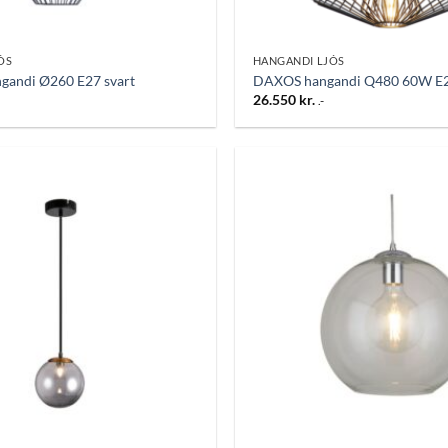
ÓS
HANGANDI LJÓS
gandi Ø260 E27 svart
DAXOS hangandi Q480 60W E2
26.550
kr.
.-
Bæta
við á
óskalista