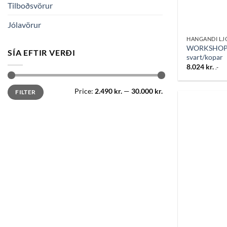
Tilboðsvörur
Jólavörur
HANGANDI LJ
WORKSHOP B
SÍA EFTIR VERÐI
svart/kopar
8.024
kr.
.-
Min
Max
Price:
2.490 kr.
—
30.000 kr.
FILTER
price
price