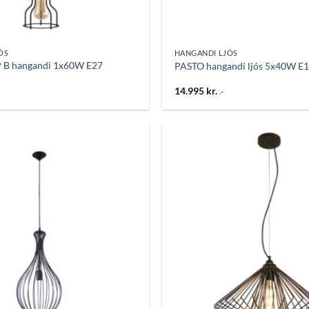
ÓS
HANGANDI LJÓS
 hangandi 1x60W E27
PASTO hangandi ljós 5x40W E1
14.995
kr.
.-
Bæta
við á
óskalista