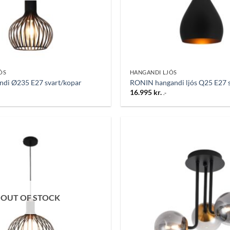
ÓS
HANGANDI LJÓS
di Ø235 E27 svart/kopar
RONIN hangandi ljós Q25 E27 sv
16.995
kr.
.-
Bæta
við á
óskalista
OUT OF STOCK