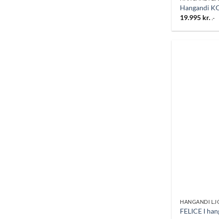
Hangandi K
19.995
kr.
.-
HANGANDI LJ
FELICE I han