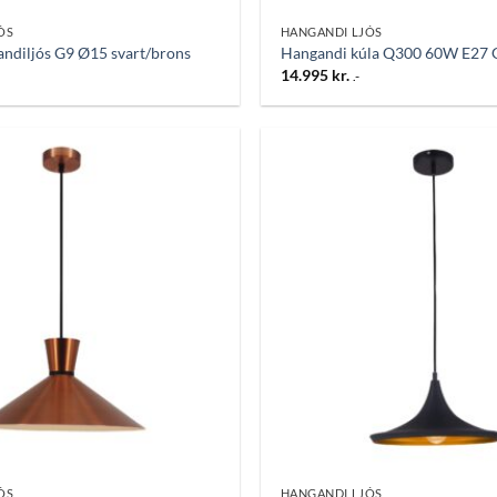
ÓS
HANGANDI LJÓS
ndiljós G9 Ø15 svart/brons
Hangandi kúla Q300 60W E27 
14.995
kr.
.-
Bæta
við á
óskalista
ÓS
HANGANDI LJÓS