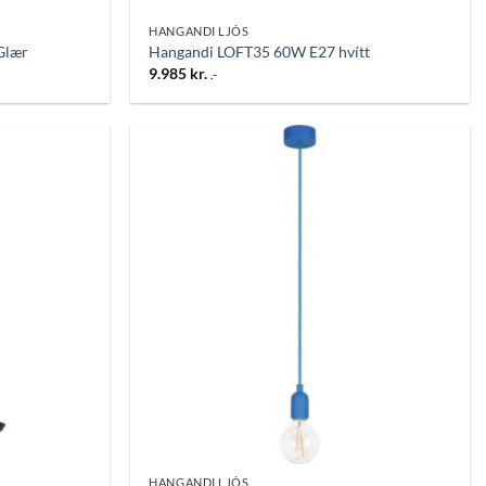
HANGANDI LJÓS
Glær
Hangandi LOFT35 60W E27 hvítt
9.985
kr.
.-
Bæta
Bæta
við á
við á
óskalista
óskalista
HANGANDI LJÓS