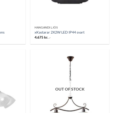
HANGANDI LJÓS
ons
xKastarar 2X2W LED IP44 svart
4.675
kr.
.-
Bæta
Bæta
við á
við á
óskalista
óskalista
OUT OF STOCK