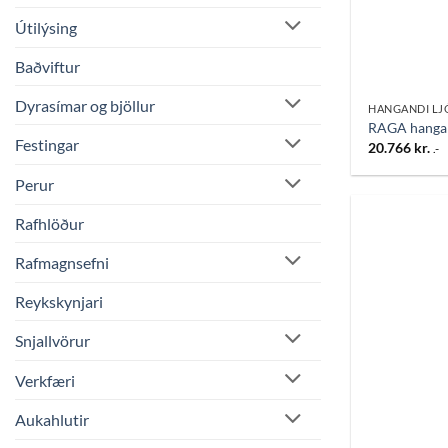
Útilýsing
Baðviftur
Dyrasímar og bjöllur
HANGANDI LJ
RAGA hangan
Festingar
20.766
kr.
.-
Perur
Rafhlöður
Rafmagnsefni
Reykskynjari
Snjallvörur
Verkfæri
Aukahlutir