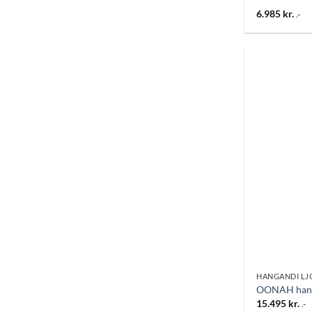
6.985
kr.
.-
HANGANDI LJ
OONAH hanga
15.495
kr.
.-