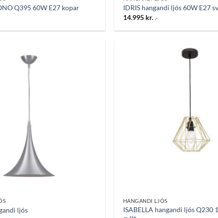
ONO Q395 60W E27 kopar
IDRIS hangandi ljós 60W E27 sva
14.995
kr.
.-
Bæta
við á
óskalista
ÓS
HANGANDI LJÓS
ISABELLA hangandi ljós Q230
gandi ljós