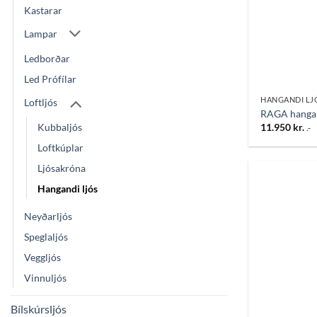
Kastarar
Lampar
Ledborðar
Led Prófílar
HANGANDI LJ
Loftljós
RAGA hangan
Kubbaljós
11.950
kr.
.-
Loftkúplar
Ljósakróna
Hangandi ljós
Neyðarljós
Speglaljós
Veggljós
Vinnuljós
Bílskúrsljós