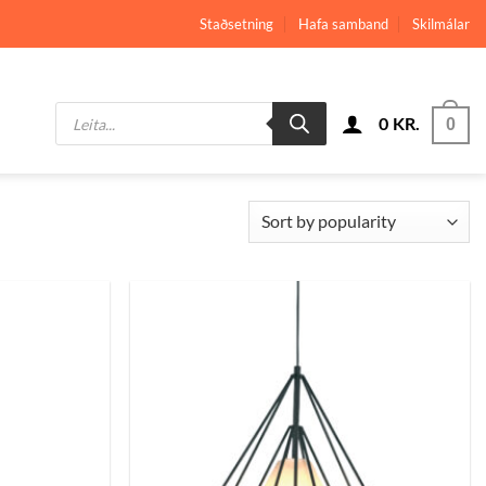
Staðsetning
Hafa samband
Skilmálar
Products
0
KR.
search
0
Bæta
Bæta
við á
við á
óskalista
óskalista