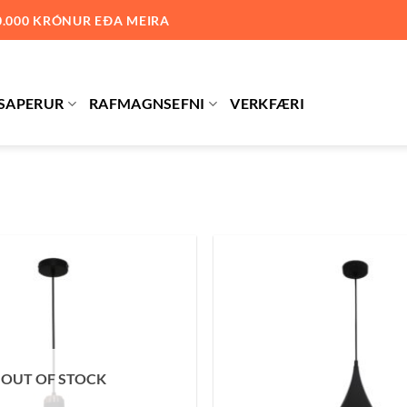
0.000 KRÓNUR EÐA MEIRA
SAPERUR
RAFMAGNSEFNI
VERKFÆRI
Bæta
við á
óskalista
OUT OF STOCK