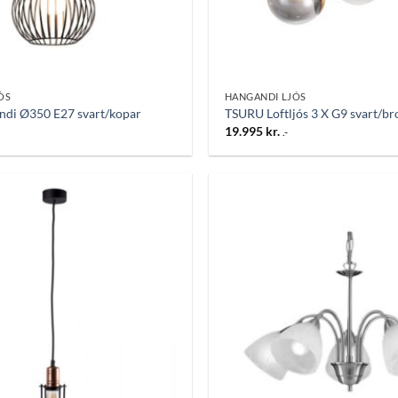
ÓS
HANGANDI LJÓS
di Ø350 E27 svart/kopar
TSURU Loftljós 3 X G9 svart/br
19.995
kr.
.-
Bæta
við á
óskalista