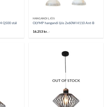
HANGANDI LJÓS
4 Q500 stál
OLYMP hangandi ljós 2x60W H110 Ant-B
16.253
kr.
.-
Bæta
Bæta
við á
við á
óskalista
óskalista
OUT OF STOCK