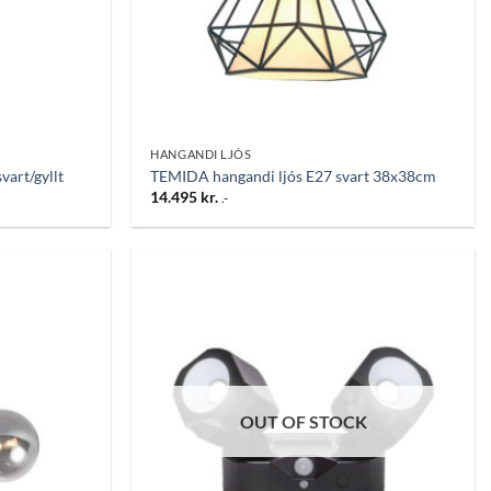
HANGANDI LJÓS
art/gyllt
TEMIDA hangandi ljós E27 svart 38x38cm
14.495
kr.
.-
Bæta
Bæta
við á
við á
óskalista
óskalista
OUT OF STOCK