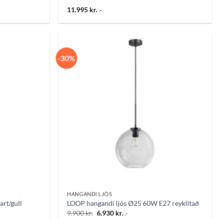
11.995
kr.
.-
-30%
Bæta
Bæta
við á
við á
óskalista
óskalista
HANGANDI LJÓS
rt/gull
LOOP hangandi ljós Ø25 60W E27 reyklitað
Original
Current
9.900
kr.
6.930
kr.
.-