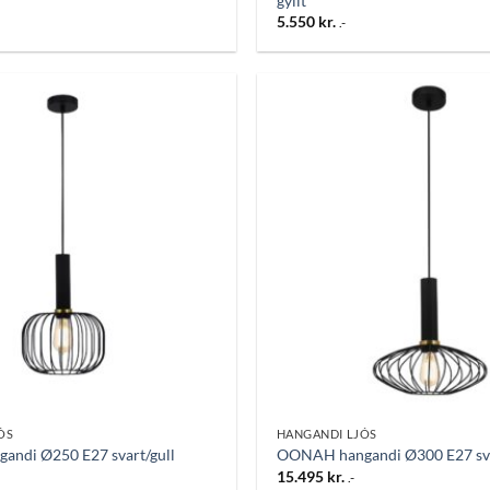
gyllt
5.550
kr.
.-
Bæta
við á
óskalista
ÓS
HANGANDI LJÓS
ndi Ø250 E27 svart/gull
OONAH hangandi Ø300 E27 sva
15.495
kr.
.-