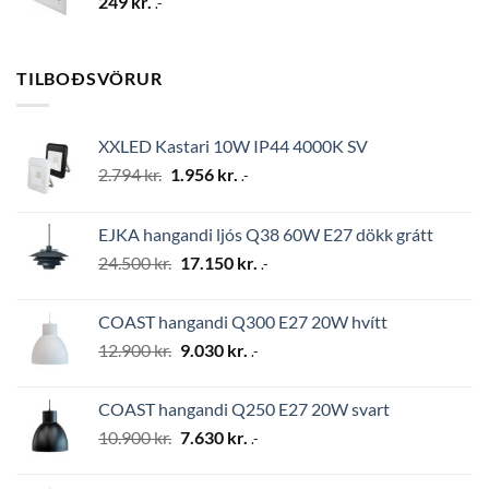
249
kr.
.-
TILBOÐSVÖRUR
XXLED Kastari 10W IP44 4000K SV
Original
Current
2.794
kr.
1.956
kr.
.-
price
price
was:
is:
EJKA hangandi ljós Q38 60W E27 dökk grátt
2.794 kr..
1.956 kr..
Original
Current
24.500
kr.
17.150
kr.
.-
price
price
was:
is:
COAST hangandi Q300 E27 20W hvítt
24.500 kr..
17.150 kr..
Original
Current
12.900
kr.
9.030
kr.
.-
price
price
was:
is:
COAST hangandi Q250 E27 20W svart
12.900 kr..
9.030 kr..
Original
Current
10.900
kr.
7.630
kr.
.-
price
price
was:
is: