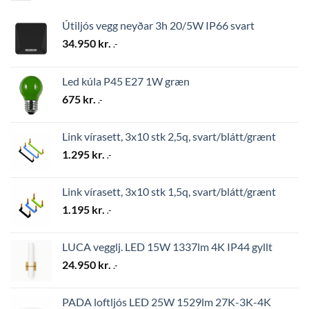
Útiljós vegg neyðar 3h 20/5W IP66 svart
34.950
kr.
.-
Led kúla P45 E27 1W græn
675
kr.
.-
Link vírasett, 3x10 stk 2,5q, svart/blátt/grænt
1.295
kr.
.-
Link vírasett, 3x10 stk 1,5q, svart/blátt/grænt
1.195
kr.
.-
LUCA vegglj. LED 15W 1337lm 4K IP44 gyllt
24.950
kr.
.-
PADA loftljós LED 25W 1529lm 27K-3K-4K