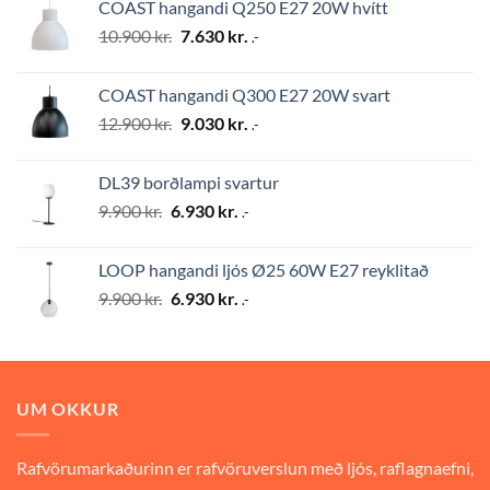
COAST hangandi Q250 E27 20W hvítt
10.900 kr..
7.630 kr..
Original
Current
10.900
kr.
7.630
kr.
.-
price
price
was:
is:
COAST hangandi Q300 E27 20W svart
10.900 kr..
7.630 kr..
Original
Current
12.900
kr.
9.030
kr.
.-
price
price
was:
is:
DL39 borðlampi svartur
12.900 kr..
9.030 kr..
Original
Current
9.900
kr.
6.930
kr.
.-
price
price
was:
is:
LOOP hangandi ljós Ø25 60W E27 reyklitað
9.900 kr..
6.930 kr..
Original
Current
9.900
kr.
6.930
kr.
.-
price
price
was:
is:
9.900 kr..
6.930 kr..
UM OKKUR
Rafvörumarkaðurinn er rafvöruverslun með ljós, raflagnaefni,