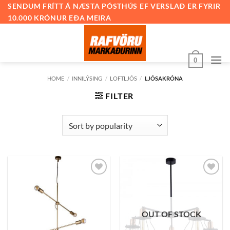
Skip
SENDUM FRÍTT Á NÆSTA PÓSTHÚS EF VERSLAÐ ER FYRIR
10.000 KRÓNUR EÐA MEIRA
to
content
0
HOME
/
INNILÝSING
/
LOFTLJÓS
/
LJÓSAKRÓNA
FILTER
Bæta
Bæta
við á
við á
óskalista
óskalista
OUT OF STOCK