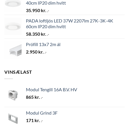
40cm IP20 dim hvítt
35.950
kr.
.-
PADA loftljós LED 37W 2207lm 27K-3K-4K
60cm IP20 dim hvítt
58.350
kr.
.-
Prófíll 13x7 2m ál
2.950
kr.
.-
VINSÆLAST
Modul Tengill 16A B.V. HV
865
kr.
.-
Modul Grind 3F
171
kr.
.-