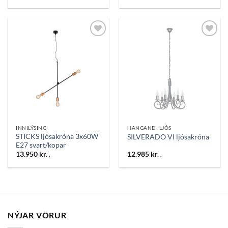
Bæta
Bæta
við á
við á
óskalista
óskalista
INNILÝSING
HANGANDI LJÓS
STICKS ljósakróna 3x60W
SILVERADO VI ljósakróna
E27 svart/kopar
13.950
kr.
12.985
kr.
.-
.-
NÝJAR VÖRUR