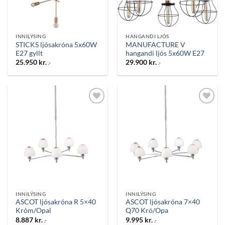
INNILÝSING
HANGANDI LJÓS
STICKS ljósakróna 5x60W
MANUFACTURE V
E27 gyllt
hangandi ljós 5x60W E27
25.950
kr.
29.900
kr.
.-
.-
Bæta
Bæta
við á
við á
óskalista
óskalista
INNILÝSING
INNILÝSING
ASCOT ljósakróna R 5×40
ASCOT ljósakróna 7×40
Króm/Opal
Q70 Kró/Opa
8.887
kr.
9.995
kr.
.-
.-