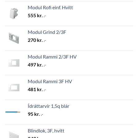
Modul Rofi einf. Hvítt
555
kr.
.-
Modul Grind 2/3F
270
kr.
.-
Modul Rammi 2/3F HV
497
kr.
.-
Modul Rammi 3F HV
481
kr.
.-
Ídráttarvír 1,5q blár
95
kr.
.-
Blindlok, 3F, hvítt