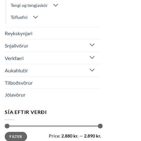
Tengi og tengjaskór
Töfluefni
Reykskynjari
Snjallvörur
Verkfæri
Aukahlutir
Tilboðsvörur
Jólavörur
SÍA EFTIR VERÐI
Min
Max
Price:
2.880 kr.
—
2.890 kr.
FILTER
price
price