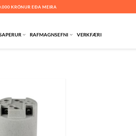
0.000 KRÓNUR EÐA MEIRA
SAPERUR
RAFMAGNSEFNI
VERKFÆRI
Bæta
við á
óskalista