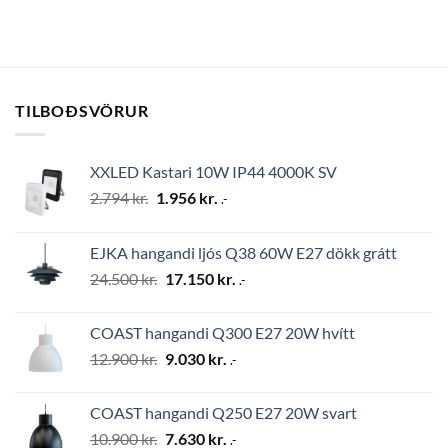
TILBOÐSVÖRUR
XXLED Kastari 10W IP44 4000K SV
Original
Current
2.794
kr.
1.956
kr.
.-
price
price
was:
is:
EJKA hangandi ljós Q38 60W E27 dökk grátt
2.794 kr..
1.956 kr..
Original
Current
24.500
kr.
17.150
kr.
.-
price
price
was:
is:
COAST hangandi Q300 E27 20W hvítt
24.500 kr..
17.150 kr..
Original
Current
12.900
kr.
9.030
kr.
.-
price
price
was:
is:
COAST hangandi Q250 E27 20W svart
12.900 kr..
9.030 kr..
Original
Current
10.900
kr.
7.630
kr.
.-