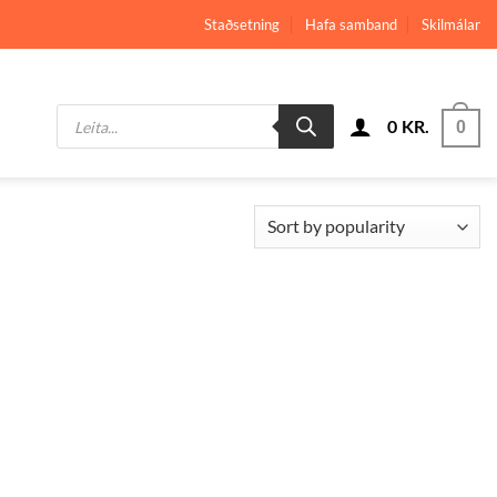
Staðsetning
Hafa samband
Skilmálar
Products
0
KR.
search
0