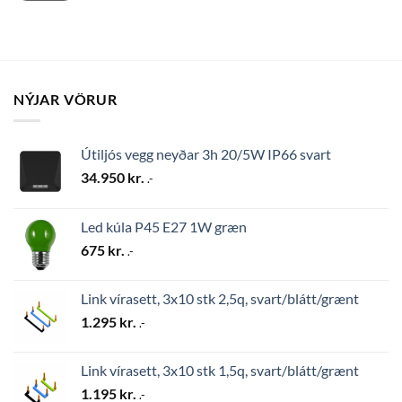
NÝJAR VÖRUR
Útiljós vegg neyðar 3h 20/5W IP66 svart
34.950
kr.
.-
Led kúla P45 E27 1W græn
675
kr.
.-
Link vírasett, 3x10 stk 2,5q, svart/blátt/grænt
1.295
kr.
.-
Link vírasett, 3x10 stk 1,5q, svart/blátt/grænt
1.195
kr.
.-