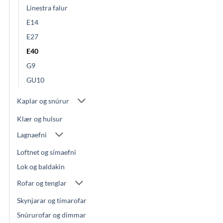
Linestra falur
E14
E27
E40
G9
GU10
Kaplar og snúrur
Klær og hulsur
Lagnaefni
Loftnet og símaefni
Lok og baldakin
Rofar og tenglar
Skynjarar og tímarofar
Snúrurofar og dimmar