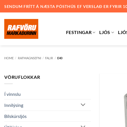
Skip
SENDUM FRÍTT Á NÆSTA PÓSTHÚS EF VERSLAÐ ER FYRIR 1
to
content
FESTINGAR
LJÓS
LJÓ
HOME
/
RAFMAGNSEFNI
/
FALIR
/
E40
VÖRUFLOKKAR
Í vinnslu
Innilýsing
Bílskúrsljós