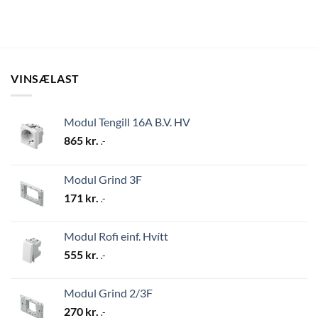
VINSÆLAST
Modul Tengill 16A B.V. HV
865
kr.
.-
Modul Grind 3F
171
kr.
.-
Modul Rofi einf. Hvítt
555
kr.
.-
Modul Grind 2/3F
270
kr.
.-