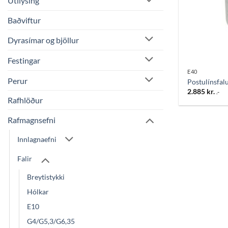
Útilýsing
Baðviftur
Dyrasímar og bjöllur
Festingar
E40
Perur
Postulínsfal
2.885
kr.
.-
Rafhlöður
Rafmagnsefni
Innlagnaefni
Falir
Breytistykki
Hólkar
E10
G4/G5,3/G6,35