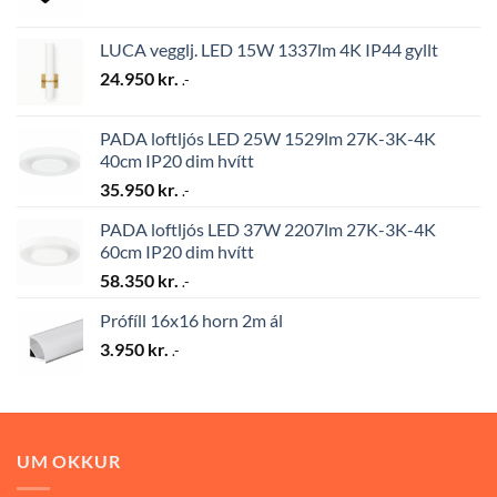
LUCA vegglj. LED 15W 1337lm 4K IP44 gyllt
24.950
kr.
.-
PADA loftljós LED 25W 1529lm 27K-3K-4K
40cm IP20 dim hvítt
35.950
kr.
.-
PADA loftljós LED 37W 2207lm 27K-3K-4K
60cm IP20 dim hvítt
58.350
kr.
.-
Prófíll 16x16 horn 2m ál
3.950
kr.
.-
UM OKKUR