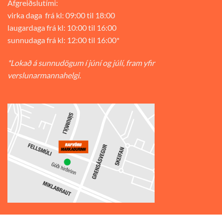
Afgreiðslutími:
virka daga frá kl: 09:00 til 18:00
laugardaga frá kl: 10:00 til 16:00
sunnudaga frá kl: 12:00 til 16:00*
*Lokað á sunnudögum í júní og júlí, fram yfir
verslunarmannahelgi.