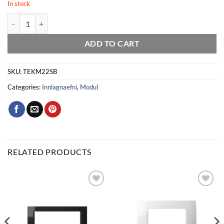
In stock
Modul Hátalaratengill 2xRCA sv quantity
ADD TO CART
SKU:
TEKM22SB
Categories:
Innlagnaefni
,
Modul
RELATED PRODUCTS
Bæta
Bæta
við á
við á
óskalista
óskalista