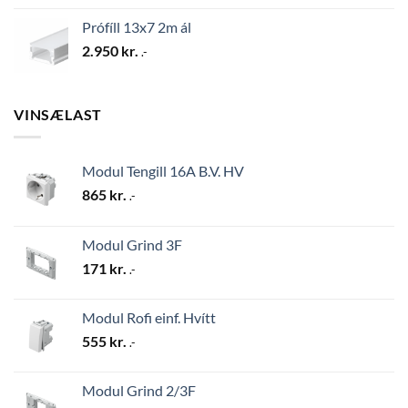
Prófíll 13x7 2m ál
2.950
kr.
.-
VINSÆLAST
Modul Tengill 16A B.V. HV
865
kr.
.-
Modul Grind 3F
171
kr.
.-
Modul Rofi einf. Hvítt
555
kr.
.-
Modul Grind 2/3F