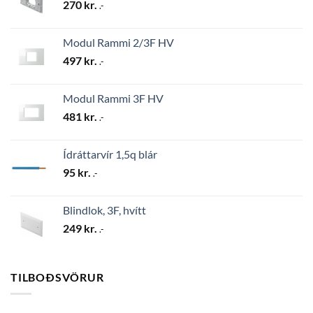
270
kr.
.-
Modul Rammi 2/3F HV
497
kr.
.-
Modul Rammi 3F HV
481
kr.
.-
Ídráttarvír 1,5q blár
95
kr.
.-
Blindlok, 3F, hvítt
249
kr.
.-
TILBOÐSVÖRUR