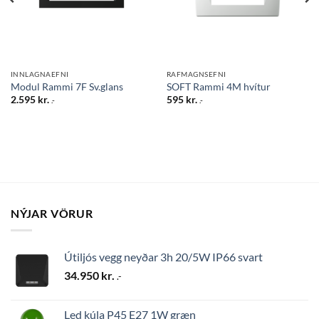
INNLAGNAEFNI
RAFMAGNSEFNI
Modul Rammi 7F Sv.glans
SOFT Rammi 4M hvítur
2.595
kr.
595
kr.
.-
.-
NÝJAR VÖRUR
Útiljós vegg neyðar 3h 20/5W IP66 svart
34.950
kr.
.-
Led kúla P45 E27 1W græn