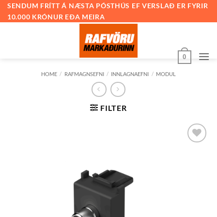
Skip
SENDUM FRÍTT Á NÆSTA PÓSTHÚS EF VERSLAÐ ER FYRIR
10.000 KRÓNUR EÐA MEIRA
to
content
0
HOME
/
RAFMAGNSEFNI
/
INNLAGNAEFNI
/
MODUL
FILTER
Bæta við
á
óskalista