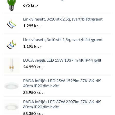
675
kr.
.-
Link vírasett, 3x10 stk 2,5q, svart/blátt/grænt
1.295
kr.
.-
Link vírasett, 3x10 stk 1,5q, svart/blátt/grænt
1.195
kr.
.-
LUCA vegglj. LED 15W 1337lm 4K IP44 gyllt
24.950
kr.
.-
PADA loftljós LED 25W 1529lm 27K-3K-4K
40cm IP20 dim hvítt
35.950
kr.
.-
PADA loftljós LED 37W 2207lm 27K-3K-4K
60cm IP20 dim hvítt
58.350
kr.
.-