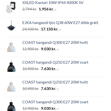
XXLED Kastari 10W IP44 4000K SV
Original
Current
2.794
kr.
1.956
kr.
.-
price
price
was:
is:
EJKA hangandi ljós Q38 60W E27 dökk grátt
2.794 kr..
1.956 kr..
Original
Current
24.500
kr.
17.150
kr.
.-
price
price
was:
is:
COAST hangandi Q300 E27 20W hvítt
24.500 kr..
17.150 kr..
Original
Current
12.900
kr.
9.030
kr.
.-
price
price
was:
is:
COAST hangandi Q250 E27 20W svart
12.900 kr..
9.030 kr..
Original
Current
10.900
kr.
7.630
kr.
.-
price
price
was:
is:
COAST hangandi Q250 E27 20W hvítt
10.900 kr..
7.630 kr..
Original
Current
10.900
kr.
7.630
kr.
.-
price
price
was:
is:
COAST hangandi Q300 E27 20W svart
10.900 kr..
7.630 kr..
Original
Current
12.900
kr.
9.030
kr.
.-