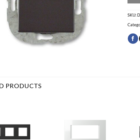
SKU:
D
Catego
D PRODUCTS
Bæta
Bæta
við á
við á
óskalista
óskalista