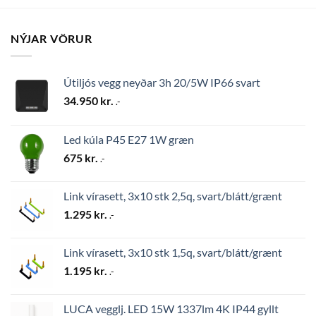
NÝJAR VÖRUR
Útiljós vegg neyðar 3h 20/5W IP66 svart
34.950
kr.
.-
Led kúla P45 E27 1W græn
675
kr.
.-
Link vírasett, 3x10 stk 2,5q, svart/blátt/grænt
1.295
kr.
.-
Link vírasett, 3x10 stk 1,5q, svart/blátt/grænt
1.195
kr.
.-
LUCA vegglj. LED 15W 1337lm 4K IP44 gyllt