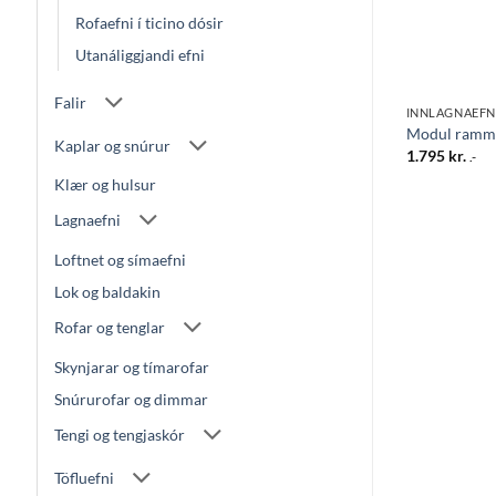
Rofaefni í ticino dósir
Utanáliggjandi efni
Falir
INNLAGNAEFNI
INNLAGNAEFN
v.matt
Modul Rammi 7M Sv.matt
Modul rammi
Kaplar og snúrur
2.832
kr.
1.795
kr.
.-
.-
Klær og hulsur
Lagnaefni
Loftnet og símaefni
Lok og baldakin
Rofar og tenglar
Skynjarar og tímarofar
Snúrurofar og dimmar
Tengi og tengjaskór
Töfluefni