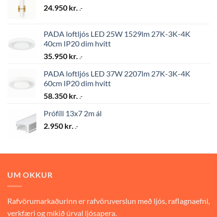
24.950
kr.
.-
PADA loftljós LED 25W 1529lm 27K-3K-4K
40cm IP20 dim hvítt
35.950
kr.
.-
PADA loftljós LED 37W 2207lm 27K-3K-4K
60cm IP20 dim hvítt
58.350
kr.
.-
Prófíll 13x7 2m ál
2.950
kr.
.-
UM OKKUR
Rafvörumarkaðurinn er rafvöruverslun með ljós, raflagnaefni,
verkfæri og mikið úrval ljósapera.