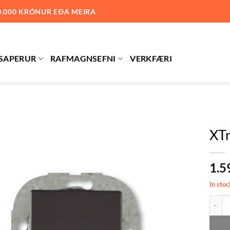
0.000 KRÓNUR EÐA MEIRA
SAPERUR
RAFMAGNSEFNI
VERKFÆRI
XTr
Bæta við
1.5
á
óskalista
In stoc
XTrend