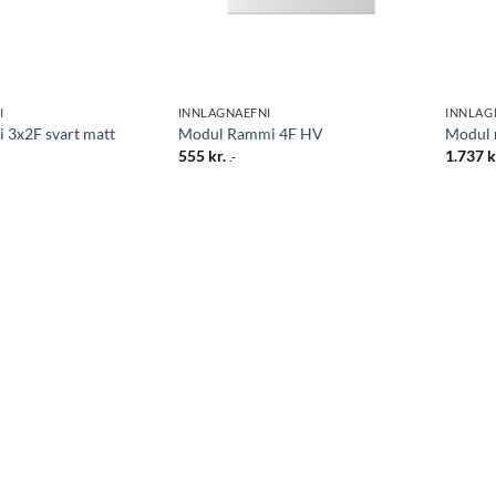
I
INNLAGNAEFNI
INNLAG
 3x2F svart matt
Modul Rammi 4F HV
Modul 
555
kr.
1.737
k
.-