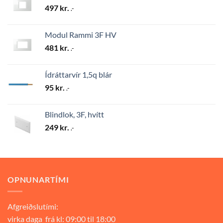
497
kr.
.-
Modul Rammi 3F HV
481
kr.
.-
Ídráttarvír 1,5q blár
95
kr.
.-
Blindlok, 3F, hvítt
249
kr.
.-
OPNUNARTÍMI
Afgreiðslutími:
virka daga frá kl: 09:00 til 18:00