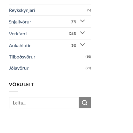
Reykskynjari
(5)
Snjallvörur
(37)
Verkfæri
(265)
Aukahlutir
(18)
Tilboðsvörur
(15)
Jólavörur
(21)
VÖRULEIT
Search
for: