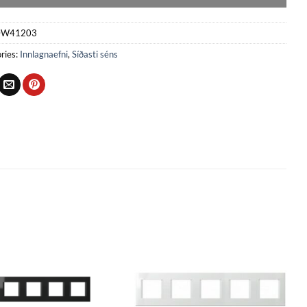
W41203
ries:
Innlagnaefni
,
Síðasti séns
Bæta
Bæta
við á
við á
óskalista
óskalista