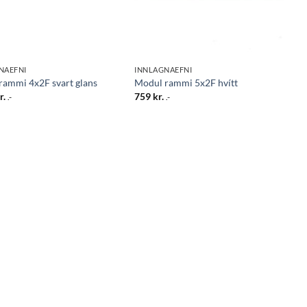
NAEFNI
INNLAGNAEFNI
rammi 4x2F svart glans
Modul rammi 5x2F hvítt
r.
759
kr.
.-
.-