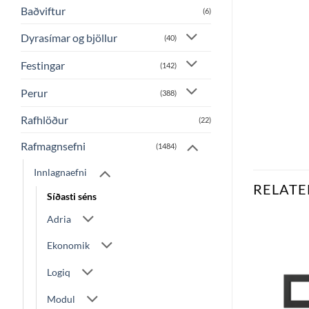
Baðviftur
(6)
Dyrasímar og bjöllur
(40)
Festingar
(142)
Perur
(388)
Rafhlöður
(22)
Rafmagnsefni
(1484)
Innlagnaefni
RELATE
Síðasti séns
Adria
Ekonomik
Bæta
Bæta
við á
við á
Logiq
óskalista
óskalista
Modul