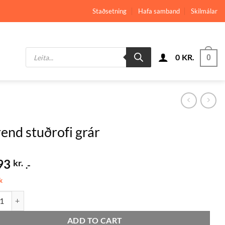
Staðsetning
Hafa samband
Skilmálar
Products
0
KR.
search
0
end stuðrofi grár
93
kr.
.-
k
 stuðrofi grár quantity
ADD TO CART