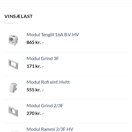
VINSÆLAST
Modul Tengill 16A B.V. HV
865
kr.
.-
Modul Grind 3F
171
kr.
.-
Modul Rofi einf. Hvítt
555
kr.
.-
Modul Grind 2/3F
270
kr.
.-
Modul Rammi 2/3F HV