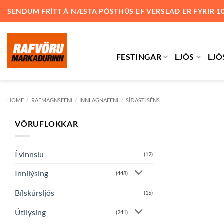
Skip
SENDUM FRÍTT Á NÆSTA PÓSTHÚS EF VERSLAÐ ER FYRIR 1
to
content
FESTINGAR
LJÓS
LJÓ
HOME
/
RAFMAGNSEFNI
/
INNLAGNAEFNI
/
SÍÐASTI SÉNS
VÖRUFLOKKAR
Í vinnslu
(12)
Innilýsing
(448)
Bílskúrsljós
(15)
Útilýsing
(241)