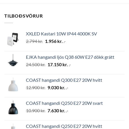
TILBOÐSVÖRUR
XXLED Kastari 10W IP44 4000K SV
Original
Current
2.794
kr.
1.956
kr.
.-
price
price
was:
is:
EJKA hangandi ljós Q38 60W E27 dökk grátt
2.794 kr..
1.956 kr..
Original
Current
24.500
kr.
17.150
kr.
.-
price
price
was:
is:
COAST hangandi Q300 E27 20W hvítt
24.500 kr..
17.150 kr..
Original
Current
12.900
kr.
9.030
kr.
.-
price
price
was:
is:
COAST hangandi Q250 E27 20W svart
12.900 kr..
9.030 kr..
Original
Current
10.900
kr.
7.630
kr.
.-
price
price
was:
is:
COAST hangandi Q250 E27 20W hvítt
10.900 kr..
7.630 kr..