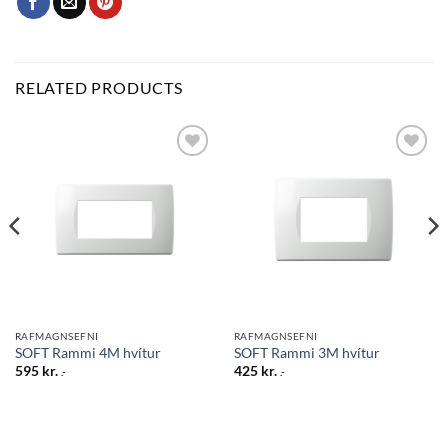
RELATED PRODUCTS
Bæta
Bæta
við á
við á
óskalista
óskalista
RAFMAGNSEFNI
RAFMAGNSEFNI
SOFT Rammi 4M hvítur
SOFT Rammi 3M hvítur
595
kr.
425
kr.
.-
.-