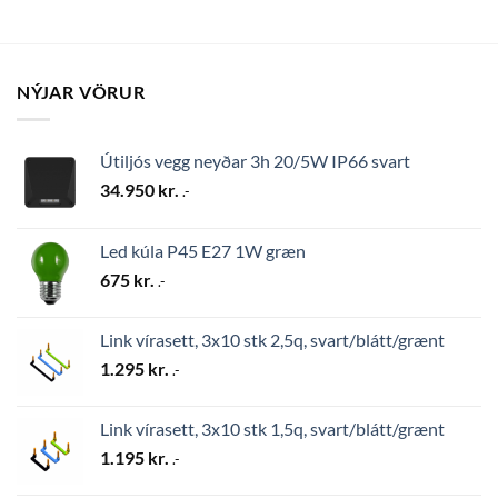
NÝJAR VÖRUR
Útiljós vegg neyðar 3h 20/5W IP66 svart
34.950
kr.
.-
Led kúla P45 E27 1W græn
675
kr.
.-
Link vírasett, 3x10 stk 2,5q, svart/blátt/grænt
1.295
kr.
.-
Link vírasett, 3x10 stk 1,5q, svart/blátt/grænt
1.195
kr.
.-