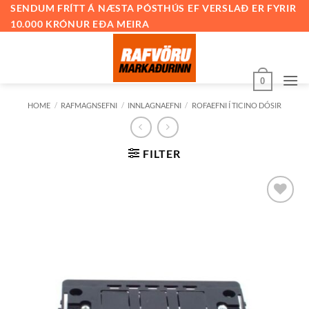
Skip
SENDUM FRÍTT Á NÆSTA PÓSTHÚS EF VERSLAÐ ER FYRIR
10.000 KRÓNUR EÐA MEIRA
to
content
0
HOME
/
RAFMAGNSEFNI
/
INNLAGNAEFNI
/
ROFAEFNI Í TICINO DÓSIR
FILTER
Bæta við
á
óskalista