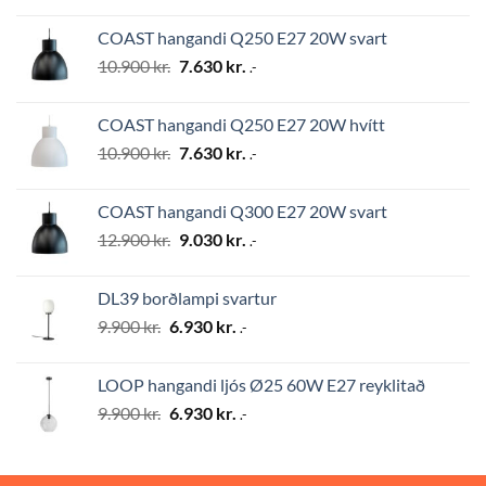
price
price
was:
is:
COAST hangandi Q250 E27 20W svart
12.900 kr..
9.030 kr..
Original
Current
10.900
kr.
7.630
kr.
.-
price
price
was:
is:
COAST hangandi Q250 E27 20W hvítt
10.900 kr..
7.630 kr..
Original
Current
10.900
kr.
7.630
kr.
.-
price
price
was:
is:
COAST hangandi Q300 E27 20W svart
10.900 kr..
7.630 kr..
Original
Current
12.900
kr.
9.030
kr.
.-
price
price
was:
is:
DL39 borðlampi svartur
12.900 kr..
9.030 kr..
Original
Current
9.900
kr.
6.930
kr.
.-
price
price
was:
is:
LOOP hangandi ljós Ø25 60W E27 reyklitað
9.900 kr..
6.930 kr..
Original
Current
9.900
kr.
6.930
kr.
.-
price
price
was:
is:
9.900 kr..
6.930 kr..