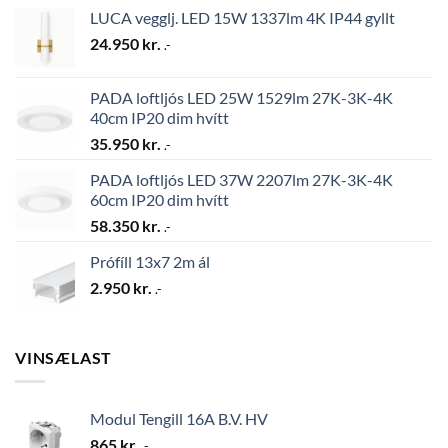
LUCA vegglj. LED 15W 1337lm 4K IP44 gyllt
24.950
kr.
.-
PADA loftljós LED 25W 1529lm 27K-3K-4K
40cm IP20 dim hvítt
35.950
kr.
.-
PADA loftljós LED 37W 2207lm 27K-3K-4K
60cm IP20 dim hvítt
58.350
kr.
.-
Prófíll 13x7 2m ál
2.950
kr.
.-
VINSÆLAST
Modul Tengill 16A B.V. HV
865
kr.
.-