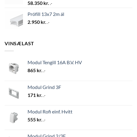
58.350
kr.
.-
Prófíll 13x7 2m ál
2.950
kr.
.-
VINSÆLAST
Modul Tengill 16A B.V. HV
865
kr.
.-
Modul Grind 3F
171
kr.
.-
Modul Rofi einf. Hvítt
555
kr.
.-
Modul Grind 2/3F