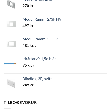
270
kr.
.-
Modul Rammi 2/3F HV
497
kr.
.-
Modul Rammi 3F HV
481
kr.
.-
Ídráttarvír 1,5q blár
95
kr.
.-
Blindlok, 3F, hvítt
249
kr.
.-
TILBOÐSVÖRUR