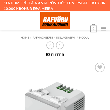
Skip
SENDUM FRÍTT Á NÆSTA PÓSTHÚS EF VERSLAÐ ER FYRIR
10.000 KRÓNUR EÐA MEIRA
to
content
0
HOME
/
RAFMAGNSEFNI
/
INNLAGNAEFNI
/
MODUL
FILTER
Bæta við
á
óskalista