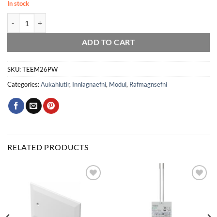
In stock
Þræll f/EM25 PW 2M quantity
ADD TO CART
SKU:
TEEM26PW
Categories:
Aukahlutir
,
Innlagnaefni
,
Modul
,
Rafmagnsefni
RELATED PRODUCTS
Bæta
Bæta
við á
við á
óskalista
óskalista