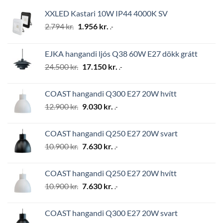
XXLED Kastari 10W IP44 4000K SV
Original
Current
2.794
kr.
1.956
kr.
.-
price
price
was:
is:
EJKA hangandi ljós Q38 60W E27 dökk grátt
2.794 kr..
1.956 kr..
Original
Current
24.500
kr.
17.150
kr.
.-
price
price
was:
is:
COAST hangandi Q300 E27 20W hvítt
24.500 kr..
17.150 kr..
Original
Current
12.900
kr.
9.030
kr.
.-
price
price
was:
is:
COAST hangandi Q250 E27 20W svart
12.900 kr..
9.030 kr..
Original
Current
10.900
kr.
7.630
kr.
.-
price
price
was:
is:
COAST hangandi Q250 E27 20W hvítt
10.900 kr..
7.630 kr..
Original
Current
10.900
kr.
7.630
kr.
.-
price
price
was:
is:
COAST hangandi Q300 E27 20W svart
10.900 kr..
7.630 kr..