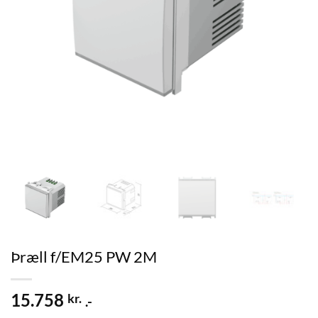
Þræll f/EM25 PW 2M
15.758
kr.
.-