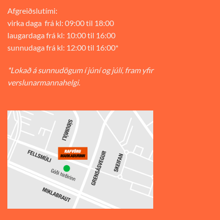
Afgreiðslutími:
virka daga frá kl: 09:00 til 18:00
laugardaga frá kl: 10:00 til 16:00
sunnudaga frá kl: 12:00 til 16:00*
*Lokað á sunnudögum í júní og júlí, fram yfir
verslunarmannahelgi.