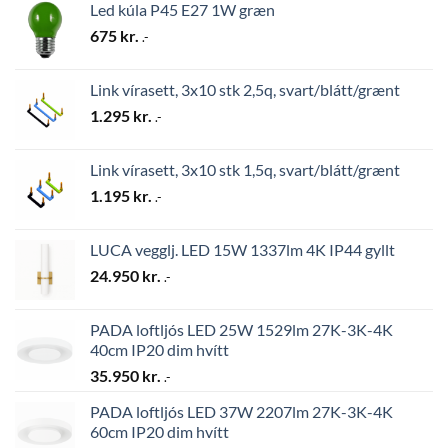
Led kúla P45 E27 1W græn
675
kr.
.-
Link vírasett, 3x10 stk 2,5q, svart/blátt/grænt
1.295
kr.
.-
Link vírasett, 3x10 stk 1,5q, svart/blátt/grænt
1.195
kr.
.-
LUCA vegglj. LED 15W 1337lm 4K IP44 gyllt
24.950
kr.
.-
PADA loftljós LED 25W 1529lm 27K-3K-4K
40cm IP20 dim hvítt
35.950
kr.
.-
PADA loftljós LED 37W 2207lm 27K-3K-4K
60cm IP20 dim hvítt