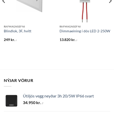
RAFMAGNSEFNI
RAFMAGNSEFNI
Blindlok, 3F, hvítt
Dimmaeining í dós LED 2-250W
249
kr.
13.820
kr.
.-
.-
NÝJAR VÖRUR
Útiljós vegg neyðar 3h 20/5W IP66 svart
34.950
kr.
.-