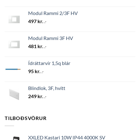
Modul Rammi 2/3F HV
497
kr.
.-
Modul Rammi 3F HV
481
kr.
.-
Ídráttarvír 1,5q blár
95
kr.
.-
Blindlok, 3F, hvítt
249
kr.
.-
TILBOÐSVÖRUR
XXLED Kastari 10W IP44 4000K SV