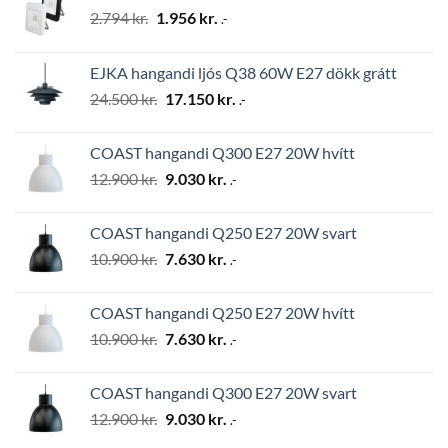
Original
Current
2.794
kr.
1.956
kr.
.-
price
price
was:
is:
EJKA hangandi ljós Q38 60W E27 dökk grátt
2.794 kr..
1.956 kr..
Original
Current
24.500
kr.
17.150
kr.
.-
price
price
was:
is:
COAST hangandi Q300 E27 20W hvítt
24.500 kr..
17.150 kr..
Original
Current
12.900
kr.
9.030
kr.
.-
price
price
was:
is:
COAST hangandi Q250 E27 20W svart
12.900 kr..
9.030 kr..
Original
Current
10.900
kr.
7.630
kr.
.-
price
price
was:
is:
COAST hangandi Q250 E27 20W hvítt
10.900 kr..
7.630 kr..
Original
Current
10.900
kr.
7.630
kr.
.-
price
price
was:
is:
COAST hangandi Q300 E27 20W svart
10.900 kr..
7.630 kr..
Original
Current
12.900
kr.
9.030
kr.
.-
price
price