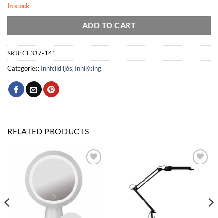
In stock
ADD TO CART
SKU:
CL337-141
Categories:
Innfelld ljós
,
Innilýsing
RELATED PRODUCTS
Bæta
Bæta
við á
við á
óskalista
óskalista