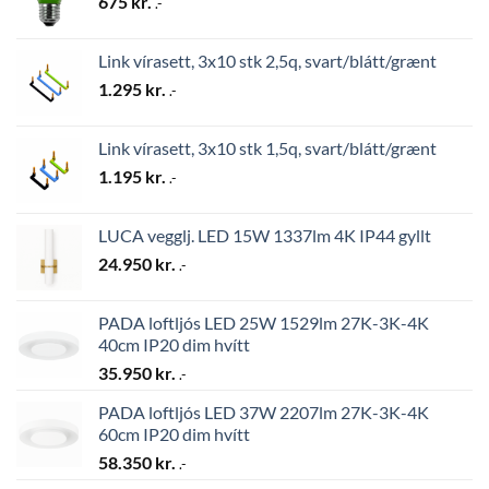
675
kr.
.-
Link vírasett, 3x10 stk 2,5q, svart/blátt/grænt
1.295
kr.
.-
Link vírasett, 3x10 stk 1,5q, svart/blátt/grænt
1.195
kr.
.-
LUCA vegglj. LED 15W 1337lm 4K IP44 gyllt
24.950
kr.
.-
PADA loftljós LED 25W 1529lm 27K-3K-4K
40cm IP20 dim hvítt
35.950
kr.
.-
PADA loftljós LED 37W 2207lm 27K-3K-4K
60cm IP20 dim hvítt
58.350
kr.
.-