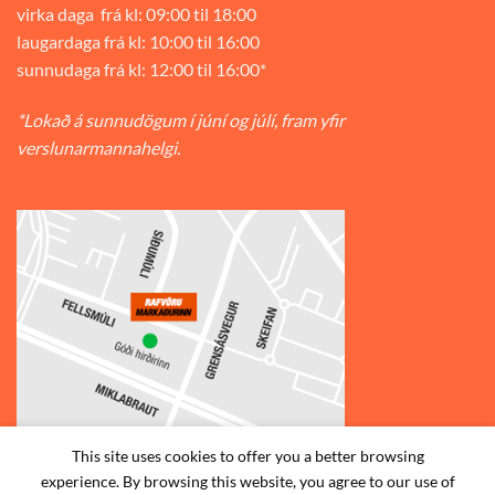
virka daga frá kl: 09:00 til 18:00
laugardaga frá kl: 10:00 til 16:00
sunnudaga frá kl: 12:00 til 16:00*
*Lokað á sunnudögum í júní og júlí, fram yfir
verslunarmannahelgi.
This site uses cookies to offer you a better browsing
experience. By browsing this website, you agree to our use of
© 2026
Rafvörumarkaðurinn v/Fellsmúla
| Síðumúla 34, 108