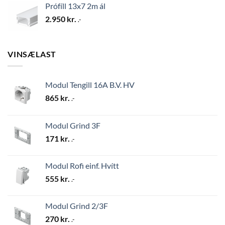
Prófíll 13x7 2m ál
2.950
kr.
.-
VINSÆLAST
Modul Tengill 16A B.V. HV
865
kr.
.-
Modul Grind 3F
171
kr.
.-
Modul Rofi einf. Hvítt
555
kr.
.-
Modul Grind 2/3F
270
kr.
.-