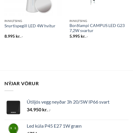
INNILÝSING
INNILÝSING
Borðlampi CAMPUS LED G23
Snyrtispegill LED 4W hvítur
7,2W svartur
8.995
kr.
5.995
kr.
.-
.-
NÝJAR VÖRUR
Útiljós vegg neyðar 3h 20/5W IP66 svart
34.950
kr.
.-
Led kúla P45 E27 1W græn