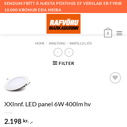
Skip
SENDUM FRÍTT Á NÆSTA PÓSTHÚS EF VERSLAÐ ER FYRIR
10.000 KRÓNUR EÐA MEIRA
to
content
0
HOME
/
INNILÝSING
/
INNFELLD LJÓS
FILTER
Bæta við
á
óskalista
XXInnf. LED panel 6W 400lm hv
2.198
kr.
.-