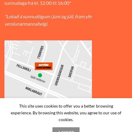
sunnudaga frá kl: 12:00 til 16:00*
*Lokað á sunnudögum í júní og júlí, fram yfir
verslunarmannahelgi.
This site uses cookies to offer you a better browsing
experience. By browsing this website, you agree to our use of
© 2026
Rafvörumarkaðurinn v/Fellsmúla
| Síðumúla 34, 108
cookies.
Reykjavík | S: 585-2888 |