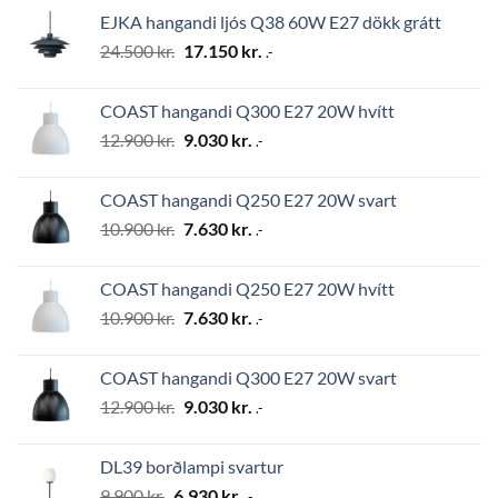
was:
is:
EJKA hangandi ljós Q38 60W E27 dökk grátt
2.794 kr..
1.956 kr..
Original
Current
24.500
kr.
17.150
kr.
.-
price
price
was:
is:
COAST hangandi Q300 E27 20W hvítt
24.500 kr..
17.150 kr..
Original
Current
12.900
kr.
9.030
kr.
.-
price
price
was:
is:
COAST hangandi Q250 E27 20W svart
12.900 kr..
9.030 kr..
Original
Current
10.900
kr.
7.630
kr.
.-
price
price
was:
is:
COAST hangandi Q250 E27 20W hvítt
10.900 kr..
7.630 kr..
Original
Current
10.900
kr.
7.630
kr.
.-
price
price
was:
is:
COAST hangandi Q300 E27 20W svart
10.900 kr..
7.630 kr..
Original
Current
12.900
kr.
9.030
kr.
.-
price
price
was:
is:
DL39 borðlampi svartur
12.900 kr..
9.030 kr..
Original
Current
9.900
kr.
6.930
kr.
.-