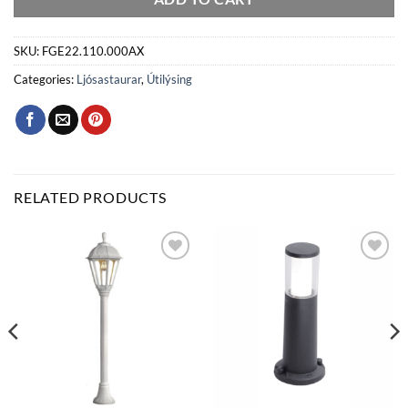
SKU:
FGE22.110.000AX
Categories:
Ljósastaurar
,
Útilýsing
RELATED PRODUCTS
Bæta
Bæta
við á
við á
óskalista
óskalista