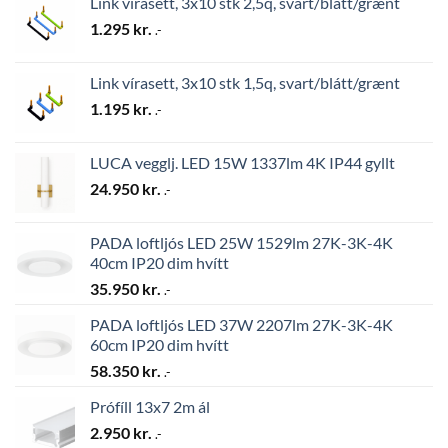
Link vírasett, 3x10 stk 2,5q, svart/blátt/grænt
1.295
kr.
.-
Link vírasett, 3x10 stk 1,5q, svart/blátt/grænt
1.195
kr.
.-
LUCA vegglj. LED 15W 1337lm 4K IP44 gyllt
24.950
kr.
.-
PADA loftljós LED 25W 1529lm 27K-3K-4K
40cm IP20 dim hvítt
35.950
kr.
.-
PADA loftljós LED 37W 2207lm 27K-3K-4K
60cm IP20 dim hvítt
58.350
kr.
.-
Prófíll 13x7 2m ál
2.950
kr.
.-