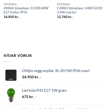
ÚTILÝSING
ÚTILÝSING
ANNA ljósastaur, h1100 60W
CARLO ljósastaur, h400 GU10
E27 hvítur IP55
3,5W svartur
16.850
kr.
12.760
kr.
.-
.-
NÝJAR VÖRUR
Útiljós vegg neyðar 3h 20/5W IP66 svart
34.950
kr.
.-
Led kúla P45 E27 1W græn
675
kr.
.-