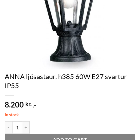
ANNA ljósastaur, h385 60W E27 svartur
IP55
8.200
kr.
.-
In stock
ANNA ljósastaur, h385 60W E27 svartur IP55 quantity
ADD TO CART