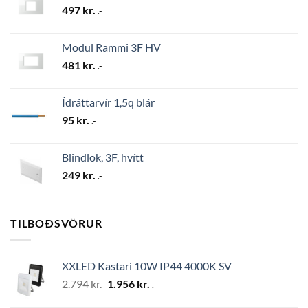
497
kr.
.-
Modul Rammi 3F HV
481
kr.
.-
Ídráttarvír 1,5q blár
95
kr.
.-
Blindlok, 3F, hvítt
249
kr.
.-
TILBOÐSVÖRUR
XXLED Kastari 10W IP44 4000K SV
Original
Current
2.794
kr.
1.956
kr.
.-
price
price