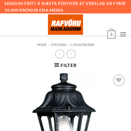
Skip
SENDUM FRÍTT Á NÆSTA PÓSTHÚS EF VERSLAÐ ER FYRIR
10.000 KRÓNUR EÐA MEIRA
to
content
0
HOME
/
ÚTILÝSING
/
LJÓSASTAURAR
FILTER
Bæta við
á
óskalista