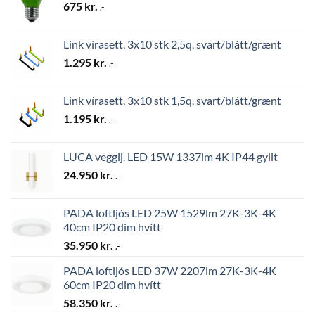
675
kr.
.-
Link vírasett, 3x10 stk 2,5q, svart/blátt/grænt
1.295
kr.
.-
Link vírasett, 3x10 stk 1,5q, svart/blátt/grænt
1.195
kr.
.-
LUCA vegglj. LED 15W 1337lm 4K IP44 gyllt
24.950
kr.
.-
PADA loftljós LED 25W 1529lm 27K-3K-4K
40cm IP20 dim hvítt
35.950
kr.
.-
PADA loftljós LED 37W 2207lm 27K-3K-4K
60cm IP20 dim hvítt
58.350
kr.
.-