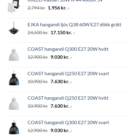
Original
Current
2.794
kr.
1.956
kr.
.-
price
price
was:
is:
EJKA hangandi ljós Q38 60W E27 dökk grátt
2.794 kr..
1.956 kr..
Original
Current
24.500
kr.
17.150
kr.
.-
price
price
was:
is:
COAST hangandi Q300 E27 20W hvítt
24.500 kr..
17.150 kr..
Original
Current
12.900
kr.
9.030
kr.
.-
price
price
was:
is:
COAST hangandi Q250 E27 20W svart
12.900 kr..
9.030 kr..
Original
Current
10.900
kr.
7.630
kr.
.-
price
price
was:
is:
COAST hangandi Q250 E27 20W hvítt
10.900 kr..
7.630 kr..
Original
Current
10.900
kr.
7.630
kr.
.-
price
price
was:
is:
COAST hangandi Q300 E27 20W svart
10.900 kr..
7.630 kr..
Original
Current
12.900
kr.
9.030
kr.
.-
price
price