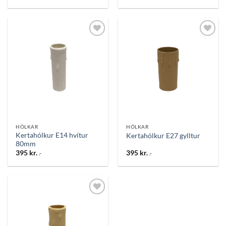
Bæta
Bæta
við á
við á
óskalista
óskalista
HÓLKAR
HÓLKAR
Kertahólkur E14 hvítur
Kertahólkur E27 gylltur
80mm
395
kr.
395
kr.
.-
.-
Bæta
við á
óskalista