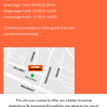
virka daga frá kl: 09:00 til 18:00
laugardaga frá kl: 10:00 til 16:00
sunnudaga frá kl: 12:00 til 16:00*
*Lokað á sunnudögum í júní og júlí, fram yfir
verslunarmannahelgi.
This site uses cookies to offer you a better browsing
experience. By browsing this website, you agree to our use of