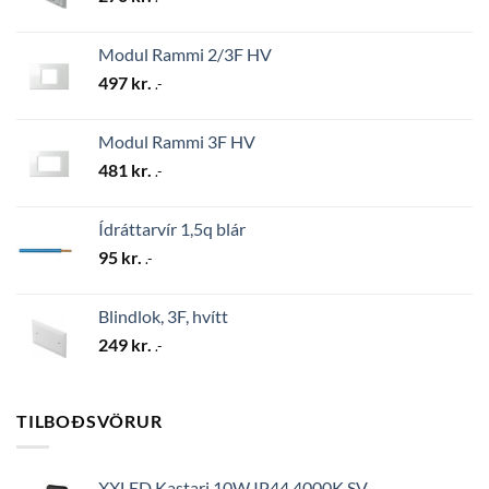
Modul Rammi 2/3F HV
497
kr.
.-
Modul Rammi 3F HV
481
kr.
.-
Ídráttarvír 1,5q blár
95
kr.
.-
Blindlok, 3F, hvítt
249
kr.
.-
TILBOÐSVÖRUR
XXLED Kastari 10W IP44 4000K SV