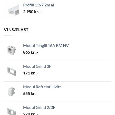
Prófíll 13x7 2m ál
2.950
kr.
.-
VINSÆLAST
Modul Tengill 16A B.V. HV
865
kr.
.-
Modul Grind 3F
171
kr.
.-
Modul Rofi einf. Hvítt
555
kr.
.-
Modul Grind 2/3F
270
kr.
.-