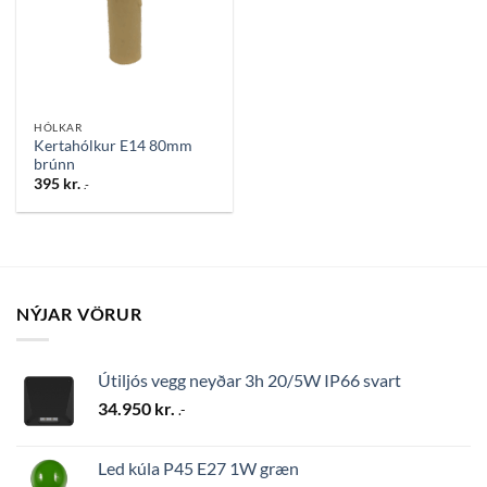
HÓLKAR
Kertahólkur E14 80mm
brúnn
395
kr.
.-
NÝJAR VÖRUR
Útiljós vegg neyðar 3h 20/5W IP66 svart
34.950
kr.
.-
Led kúla P45 E27 1W græn