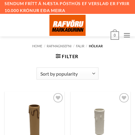
Skip
SENDUM FRÍTT Á NÆSTA PÓSTHÚS EF VERSLAÐ ER FYRIR
10.000 KRÓNUR EÐA MEIRA
to
content
0
HOME
/
RAFMAGNSEFNI
/
FALIR
/
HÓLKAR
FILTER
Bæta
Bæta
við á
við á
óskalista
óskalista