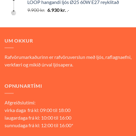
LOOP hangandi ljós Ø25 60W E27 reyklitað
9.900 kr..
6.930 kr..
Original
Current
9.900
kr.
6.930
kr.
.-
price
price
was:
is:
9.900 kr..
6.930 kr..
UM OKKUR
Rafvörumarkaðurinn er rafvöruverslun með ljós, raflagnaefni,
verkfæri og mikið úrval ljósapera.
OPNUNARTÍMI
Afgreiðslutími:
virka daga frá kl: 09:00 til 18:00
laugardaga frá kl: 10:00 til 16:00
sunnudaga frá kl: 12:00 til 16:00*