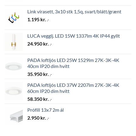
Link vírasett, 3x10 stk 1,5q, svart/blátt/grænt
1.195
kr.
.-
LUCA vegglj. LED 15W 1337lm 4K IP44 gyllt
24.950
kr.
.-
PADA loftljós LED 25W 1529lm 27K-3K-4K
40cm IP20 dim hvítt
35.950
kr.
.-
PADA loftljós LED 37W 2207lm 27K-3K-4K
60cm IP20 dim hvítt
58.350
kr.
.-
Prófíll 13x7 2m ál
2.950
kr.
.-