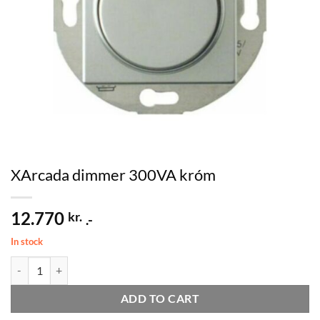
XArcada dimmer 300VA króm
12.770
kr.
.-
In stock
XArcada dimmer 300VA króm quantity
ADD TO CART