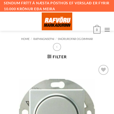
Skip
SENDUM FRÍTT Á NÆSTA PÓSTHÚS EF VERSLAÐ ER FYRIR
10.000 KRÓNUR EÐA MEIRA
to
content
0
HOME
/
RAFMAGNSEFNI
/
SNÚRUROFAR OG DIMMAR
FILTER
Bæta við
á
óskalista