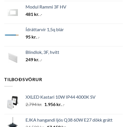
Modul Rammi 3F HV
481
kr.
.-
Ídráttarvír 1,5q blár
95
kr.
.-
Blindlok, 3F, hvítt
249
kr.
.-
TILBOÐSVÖRUR
XXLED Kastari 10W IP44 4000K SV
Original
Current
2.794
kr.
1.956
kr.
.-
price
price
was:
is:
EJKA hangandi ljós Q38 60W E27 dökk grátt
2.794 kr..
1.956 kr..
Original
Current