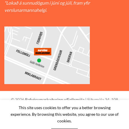
*Lokað á sunnudögum í júní og júlí, fram yfir
verslunarmannahelgi.
© 2026
Rafvörumarkaðurinn v/Fellsmúla
| Síðumúla 34, 108
Reykjavík | S: 585-2888 |
This site uses cookies to offer you a better browsing
experience. By browsing this website, you agree to our use of
STAÐSETNING
HAFA SAMBAND
SKILMÁLAR
cookies.