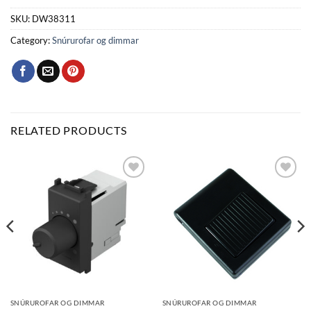
SKU:
DW38311
Category:
Snúrurofar og dimmar
RELATED PRODUCTS
Bæta
Bæta
við á
við á
óskalista
óskalista
SNÚRUROFAR OG DIMMAR
SNÚRUROFAR OG DIMMAR