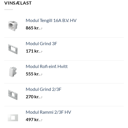
VINSÆLAST
Modul Tengill 16A B.V. HV
865
kr.
.-
Modul Grind 3F
171
kr.
.-
Modul Rofi einf. Hvítt
555
kr.
.-
Modul Grind 2/3F
270
kr.
.-
Modul Rammi 2/3F HV
497
kr.
.-