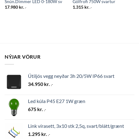
Snún.Dimmer LED 0-180W sv
Gólfrofi 750W svartur
17.980
kr.
1.315
kr.
.-
.-
NÝJAR VÖRUR
Útiljós vegg neyðar 3h 20/5W IP66 svart
34.950
kr.
.-
Led kúla P45 E27 1W græn
675
kr.
.-
Link vírasett, 3x10 stk 2,5q, svart/blátt/grænt
1.295
kr.
.-