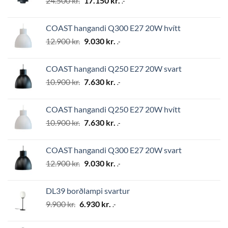
24.500
kr.
17.150
kr.
.-
price
price
was:
is:
COAST hangandi Q300 E27 20W hvítt
24.500 kr..
17.150 kr..
Original
Current
12.900
kr.
9.030
kr.
.-
price
price
was:
is:
COAST hangandi Q250 E27 20W svart
12.900 kr..
9.030 kr..
Original
Current
10.900
kr.
7.630
kr.
.-
price
price
was:
is:
COAST hangandi Q250 E27 20W hvítt
10.900 kr..
7.630 kr..
Original
Current
10.900
kr.
7.630
kr.
.-
price
price
was:
is:
COAST hangandi Q300 E27 20W svart
10.900 kr..
7.630 kr..
Original
Current
12.900
kr.
9.030
kr.
.-
price
price
was:
is:
DL39 borðlampi svartur
12.900 kr..
9.030 kr..
Original
Current
9.900
kr.
6.930
kr.
.-
price
price
was:
is: