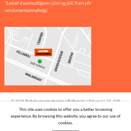
*Lokað á sunnudögum í júní og júlí, fram yfir
verslunarmannahelgi.
© 2026
Rafvörumarkaðurinn v/Fellsmúla
| Síðumúla 34, 108
Reykjavík | S: 585-2888 |
This site uses cookies to offer you a better browsing
experience. By browsing this website, you agree to our use of
STAÐSETNING
HAFA SAMBAND
SKILMÁLAR
cookies.