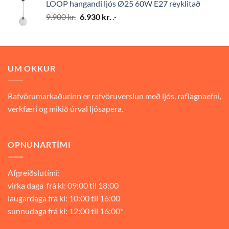
LOOP hangandi ljós Ø25 60W E27 reyklitað
9.900 kr..
6.930 kr..
Original
Current
9.900
kr.
6.930
kr.
.-
price
price
was:
is:
9.900 kr..
6.930 kr..
UM OKKUR
Rafvörumarkaðurinn er rafvöruverslun með ljós, raflagnaefni,
verkfæri og mikið úrval ljósapera.
OPNUNARTÍMI
Afgreiðslutími:
virka daga frá kl: 09:00 til 18:00
laugardaga frá kl: 10:00 til 16:00
sunnudaga frá kl: 12:00 til 16:00*