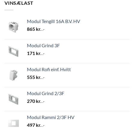
VINSÆLAST
Modul Tengill 16A B.V. HV
865
kr.
.-
Modul Grind 3F
171
kr.
.-
Modul Rofi einf. Hvítt
555
kr.
.-
Modul Grind 2/3F
270
kr.
.-
Modul Rammi 2/3F HV
497
kr.
.-