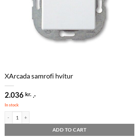
XArcada samrofi hvítur
2.036
kr.
.-
In stock
XArcada samrofi hvítur quantity
ADD TO CART