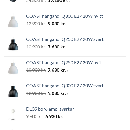
24.500
kr.
17.150
kr.
.-
price
price
was:
is:
COAST hangandi Q300 E27 20W hvítt
24.500 kr..
17.150 kr..
Original
Current
12.900
kr.
9.030
kr.
.-
price
price
was:
is:
COAST hangandi Q250 E27 20W svart
12.900 kr..
9.030 kr..
Original
Current
10.900
kr.
7.630
kr.
.-
price
price
was:
is:
COAST hangandi Q250 E27 20W hvítt
10.900 kr..
7.630 kr..
Original
Current
10.900
kr.
7.630
kr.
.-
price
price
was:
is:
COAST hangandi Q300 E27 20W svart
10.900 kr..
7.630 kr..
Original
Current
12.900
kr.
9.030
kr.
.-
price
price
was:
is:
DL39 borðlampi svartur
12.900 kr..
9.030 kr..
Original
Current
9.900
kr.
6.930
kr.
.-
price
price
was:
is: