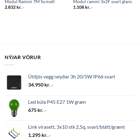
Modul Rammi 7M Sv.matt
Modul rammi 3x2F svart glans
2.832
kr.
1.108
kr.
.-
.-
NÝJAR VÖRUR
Útiljós vegg neyðar 3h 20/5W IP66 svart
34.950
kr.
.-
Led kúla P45 E27 1W græn
675
kr.
.-
Link vírasett, 3x10 stk 2,5q, svart/blátt/grænt
1.295
kr.
.-