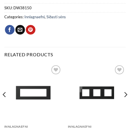
SKU:
DW38150
Categories:
Innlagnaefni
,
Síðasti séns
RELATED PRODUCTS
Bæta
Bæta
við á
við á
óskalista
óskalista
INNLAGNAEFNI
INNLAGNAEFNI