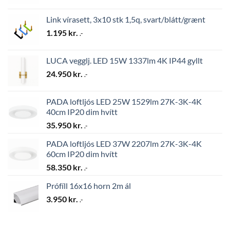
Link vírasett, 3x10 stk 1,5q, svart/blátt/grænt
1.195
kr.
.-
LUCA vegglj. LED 15W 1337lm 4K IP44 gyllt
24.950
kr.
.-
PADA loftljós LED 25W 1529lm 27K-3K-4K
40cm IP20 dim hvítt
35.950
kr.
.-
PADA loftljós LED 37W 2207lm 27K-3K-4K
60cm IP20 dim hvítt
58.350
kr.
.-
Prófíll 16x16 horn 2m ál
3.950
kr.
.-