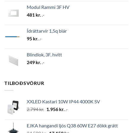
Modul Rammi 3F HV
481
kr.
.-
Ídráttarvír 1,5q blár
95
kr.
.-
Blindlok, 3F, hvítt
249
kr.
.-
TILBOÐSVÖRUR
XXLED Kastari 10W IP44 4000K SV
Original
Current
2.794
kr.
1.956
kr.
.-
price
price
was:
is:
EJKA hangandi ljós Q38 60W E27 dökk grátt
2.794 kr..
1.956 kr..
Original
Current