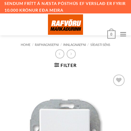
Skip
SENDUM FRÍTT Á NÆSTA PÓSTHÚS EF VERSLAÐ ER FYRIR
10.000 KRÓNUR EÐA MEIRA
to
content
0
HOME
/
RAFMAGNSEFNI
/
INNLAGNAEFNI
/
SÍÐASTI SÉNS
FILTER
Bæta við
á
óskalista