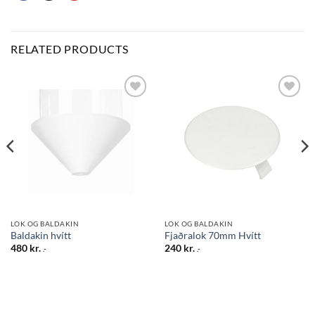
RELATED PRODUCTS
Bæta
Bæta
við á
við á
óskalista
óskalista
LOK OG BALDAKIN
LOK OG BALDAKIN
Baldakin hvítt
Fjaðralok 70mm Hvítt
480
kr.
240
kr.
.-
.-