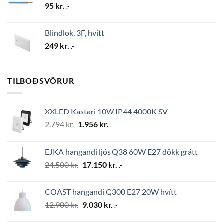
95
kr.
.-
Blindlok, 3F, hvítt
249
kr.
.-
TILBOÐSVÖRUR
XXLED Kastari 10W IP44 4000K SV
Original
Current
2.794
kr.
1.956
kr.
.-
price
price
was:
is:
EJKA hangandi ljós Q38 60W E27 dökk grátt
2.794 kr..
1.956 kr..
Original
Current
24.500
kr.
17.150
kr.
.-
price
price
was:
is:
COAST hangandi Q300 E27 20W hvítt
24.500 kr..
17.150 kr..
Original
Current
12.900
kr.
9.030
kr.
.-
price
price