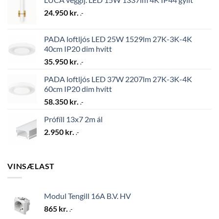
24.950
kr.
.-
PADA loftljós LED 25W 1529lm 27K-3K-4K
40cm IP20 dim hvítt
35.950
kr.
.-
PADA loftljós LED 37W 2207lm 27K-3K-4K
60cm IP20 dim hvítt
58.350
kr.
.-
Prófíll 13x7 2m ál
2.950
kr.
.-
VINSÆLAST
Modul Tengill 16A B.V. HV
865
kr.
.-