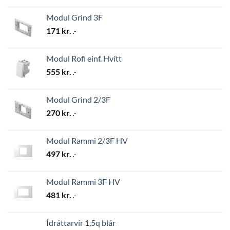
Modul Grind 3F
171
kr.
.-
Modul Rofi einf. Hvítt
555
kr.
.-
Modul Grind 2/3F
270
kr.
.-
Modul Rammi 2/3F HV
497
kr.
.-
Modul Rammi 3F HV
481
kr.
.-
Ídráttarvír 1,5q blár