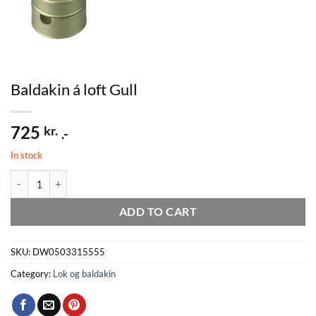
Baldakin á loft Gull
725
kr.
.-
In stock
Baldakin á loft Gull quantity
ADD TO CART
SKU:
DW0503315555
Category:
Lok og baldakin