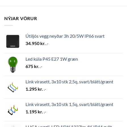
NÝJAR VÖRUR
Útiljós vegg neyðar 3h 20/5W IP66 svart
34.950
kr.
.-
Led kúla P45 E27 1W græn
675
kr.
.-
Link vírasett, 3x10 stk 2,5q, svart/blátt/grænt
1.295
kr.
.-
Link vírasett, 3x10 stk 1,5q, svart/blátt/grænt
1.195
kr.
.-
LUCA vegglj. LED 15W 1337lm 4K IP44 gyllt