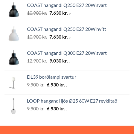
was:
is:
COAST hangandi Q250 E27 20W svart
12.900 kr..
9.030 kr..
Original
Current
10.900
kr.
7.630
kr.
.-
price
price
was:
is:
COAST hangandi Q250 E27 20W hvítt
10.900 kr..
7.630 kr..
Original
Current
10.900
kr.
7.630
kr.
.-
price
price
was:
is:
COAST hangandi Q300 E27 20W svart
10.900 kr..
7.630 kr..
Original
Current
12.900
kr.
9.030
kr.
.-
price
price
was:
is:
DL39 borðlampi svartur
12.900 kr..
9.030 kr..
Original
Current
9.900
kr.
6.930
kr.
.-
price
price
was:
is:
LOOP hangandi ljós Ø25 60W E27 reyklitað
9.900 kr..
6.930 kr..
Original
Current
9.900
kr.
6.930
kr.
.-
price
price
was:
is:
9.900 kr..
6.930 kr..