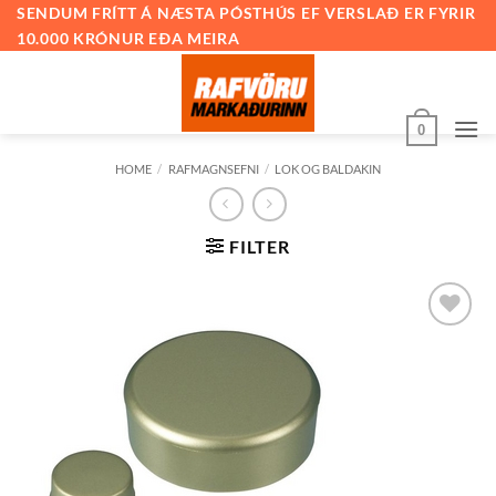
Skip
SENDUM FRÍTT Á NÆSTA PÓSTHÚS EF VERSLAÐ ER FYRIR
10.000 KRÓNUR EÐA MEIRA
to
content
0
HOME
/
RAFMAGNSEFNI
/
LOK OG BALDAKIN
FILTER
Bæta við
á
óskalista