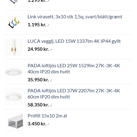
.-
Link vírasett, 3x10 stk 1,5q, svart/blátt/grænt
1.195
kr.
.-
LUCA vegglj. LED 15W 1337lm 4K IP44 gyllt
24.950
kr.
.-
PADA loftljós LED 25W 1529lm 27K-3K-4K
40cm IP20 dim hvítt
35.950
kr.
.-
PADA loftljós LED 37W 2207lm 27K-3K-4K
60cm IP20 dim hvítt
58.350
kr.
.-
Prófíll 15x10 2m ál
3.450
kr.
.-