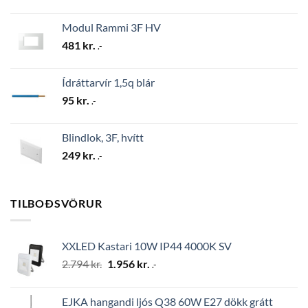
Modul Rammi 3F HV
481
kr.
.-
Ídráttarvír 1,5q blár
95
kr.
.-
Blindlok, 3F, hvítt
249
kr.
.-
TILBOÐSVÖRUR
XXLED Kastari 10W IP44 4000K SV
Original
Current
2.794
kr.
1.956
kr.
.-
price
price
was:
is:
EJKA hangandi ljós Q38 60W E27 dökk grátt
2.794 kr..
1.956 kr..