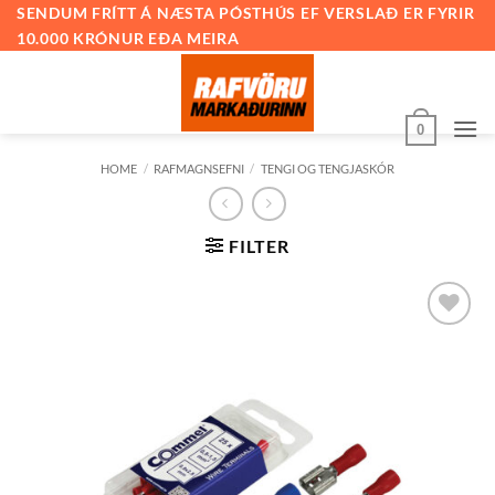
Skip
SENDUM FRÍTT Á NÆSTA PÓSTHÚS EF VERSLAÐ ER FYRIR
10.000 KRÓNUR EÐA MEIRA
to
content
0
HOME
/
RAFMAGNSEFNI
/
TENGI OG TENGJASKÓR
FILTER
Bæta við
á
óskalista