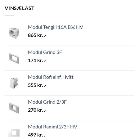
VINSÆLAST
Modul Tengill 16A B.V. HV
865
kr.
.-
Modul Grind 3F
171
kr.
.-
Modul Rofi einf. Hvítt
555
kr.
.-
Modul Grind 2/3F
270
kr.
.-
Modul Rammi 2/3F HV
497
kr.
.-