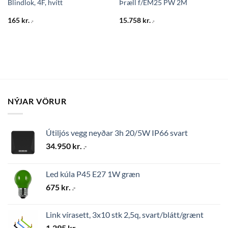
Blindlok, 4F, hvítt
Þræll f/EM25 PW 2M
165
kr.
15.758
kr.
.-
.-
NÝJAR VÖRUR
Útiljós vegg neyðar 3h 20/5W IP66 svart
34.950
kr.
.-
Led kúla P45 E27 1W græn
675
kr.
.-
Link vírasett, 3x10 stk 2,5q, svart/blátt/grænt
1.295
kr.