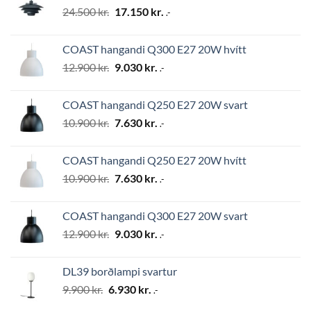
Original
Current
24.500
kr.
17.150
kr.
.-
price
price
was:
is:
COAST hangandi Q300 E27 20W hvítt
24.500 kr..
17.150 kr..
Original
Current
12.900
kr.
9.030
kr.
.-
price
price
was:
is:
COAST hangandi Q250 E27 20W svart
12.900 kr..
9.030 kr..
Original
Current
10.900
kr.
7.630
kr.
.-
price
price
was:
is:
COAST hangandi Q250 E27 20W hvítt
10.900 kr..
7.630 kr..
Original
Current
10.900
kr.
7.630
kr.
.-
price
price
was:
is:
COAST hangandi Q300 E27 20W svart
10.900 kr..
7.630 kr..
Original
Current
12.900
kr.
9.030
kr.
.-
price
price
was:
is:
DL39 borðlampi svartur
12.900 kr..
9.030 kr..
Original
Current
9.900
kr.
6.930
kr.
.-
price
price