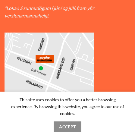
*Lokað á sunnudögum í júní og júlí, fram yfir
verslunarmannahelgi.
This site uses cookies to offer you a better browsing
experience. By browsing this website, you agree to our use of
© 2026
Rafvörumarkaðurinn v/Fellsmúla
| Síðumúla 34, 108
cookies.
Reykjavík | S: 585-2888 |
ACCEPT
STAÐSETNING
HAFA SAMBAND
SKILMÁLAR