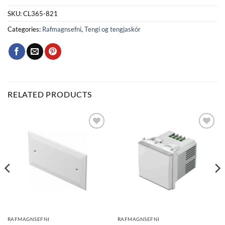
SKU:
CL365-821
Categories:
Rafmagnsefni
,
Tengi og tengjaskór
RELATED PRODUCTS
Bæta
Bæta
við á
við á
óskalista
óskalista
RAFMAGNSEFNI
RAFMAGNSEFNI