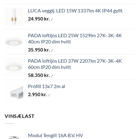
LUCA vegglj. LED 15W 1337lm 4K IP44 gyllt
24.950
kr.
.-
PADA loftljós LED 25W 1529lm 27K-3K-4K
40cm IP20 dim hvítt
35.950
kr.
.-
PADA loftljós LED 37W 2207lm 27K-3K-4K
60cm IP20 dim hvítt
58.350
kr.
.-
Prófíll 13x7 2m ál
2.950
kr.
.-
VINSÆLAST
Modul Tengill 16A B.V. HV