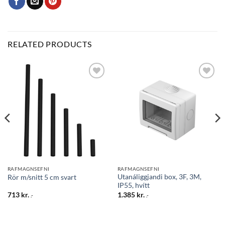
RELATED PRODUCTS
Bæta
Bæta
við á
við á
óskalista
óskalista
RAFMAGNSEFNI
RAFMAGNSEFNI
Utanáliggjandi box, 3F, 3M,
Rör m/snitt 5 cm svart
IP55, hvítt
713
kr.
1.385
kr.
.-
.-