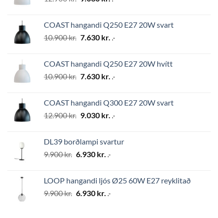
price
price
was:
is:
COAST hangandi Q250 E27 20W svart
12.900 kr..
9.030 kr..
Original
Current
10.900
kr.
7.630
kr.
.-
price
price
was:
is:
COAST hangandi Q250 E27 20W hvítt
10.900 kr..
7.630 kr..
Original
Current
10.900
kr.
7.630
kr.
.-
price
price
was:
is:
COAST hangandi Q300 E27 20W svart
10.900 kr..
7.630 kr..
Original
Current
12.900
kr.
9.030
kr.
.-
price
price
was:
is:
DL39 borðlampi svartur
12.900 kr..
9.030 kr..
Original
Current
9.900
kr.
6.930
kr.
.-
price
price
was:
is:
LOOP hangandi ljós Ø25 60W E27 reyklitað
9.900 kr..
6.930 kr..
Original
Current
9.900
kr.
6.930
kr.
.-
price
price
was:
is: