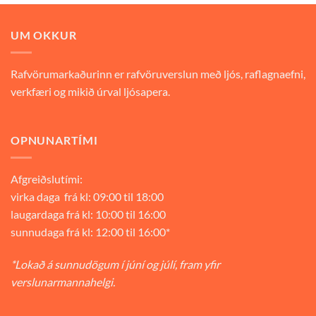
9.900 kr..
6.930 kr..
UM OKKUR
Rafvörumarkaðurinn er rafvöruverslun með ljós, raflagnaefni,
verkfæri og mikið úrval ljósapera.
OPNUNARTÍMI
Afgreiðslutími:
virka daga frá kl: 09:00 til 18:00
laugardaga frá kl: 10:00 til 16:00
sunnudaga frá kl: 12:00 til 16:00*
*Lokað á sunnudögum í júní og júlí, fram yfir
verslunarmannahelgi.