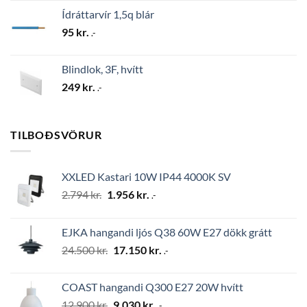
Ídráttarvír 1,5q blár
95
kr.
.-
Blindlok, 3F, hvítt
249
kr.
.-
TILBOÐSVÖRUR
XXLED Kastari 10W IP44 4000K SV
Original
Current
2.794
kr.
1.956
kr.
.-
price
price
was:
is:
EJKA hangandi ljós Q38 60W E27 dökk grátt
2.794 kr..
1.956 kr..
Original
Current
24.500
kr.
17.150
kr.
.-
price
price
was:
is:
COAST hangandi Q300 E27 20W hvítt
24.500 kr..
17.150 kr..
Original
Current
12.900
kr.
9.030
kr.
.-