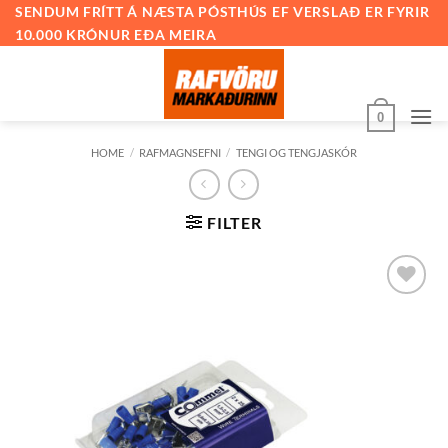
Skip
SENDUM FRÍTT Á NÆSTA PÓSTHÚS EF VERSLAÐ ER FYRIR
10.000 KRÓNUR EÐA MEIRA
to
content
0
HOME
/
RAFMAGNSEFNI
/
TENGI OG TENGJASKÓR
FILTER
Bæta við
á
óskalista