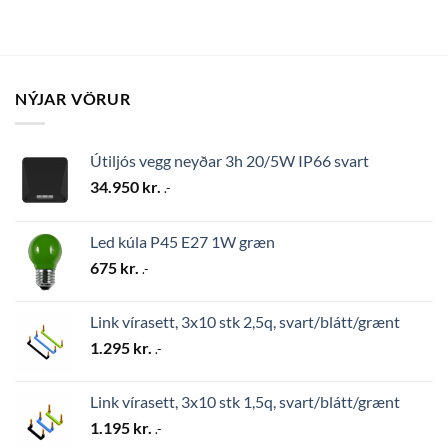
NÝJAR VÖRUR
Útiljós vegg neyðar 3h 20/5W IP66 svart
34.950
kr.
.-
Led kúla P45 E27 1W græn
675
kr.
.-
Link vírasett, 3x10 stk 2,5q, svart/blátt/grænt
1.295
kr.
.-
Link vírasett, 3x10 stk 1,5q, svart/blátt/grænt
1.195
kr.
.-