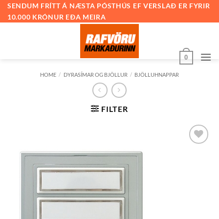
Skip
SENDUM FRÍTT Á NÆSTA PÓSTHÚS EF VERSLAÐ ER FYRIR
10.000 KRÓNUR EÐA MEIRA
to
content
0
HOME
/
DYRASÍMAR OG BJÖLLUR
/
BJÖLLUHNAPPAR
FILTER
Bæta við
á
óskalista