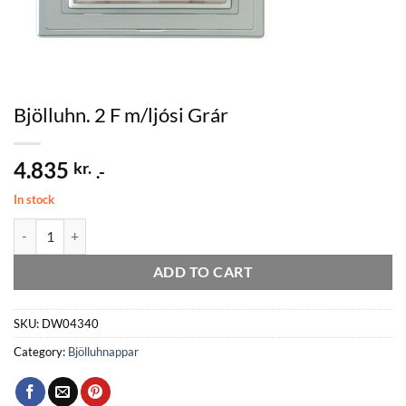
Bjölluhn. 2 F m/ljósi Grár
4.835
kr.
.-
In stock
Bjölluhn. 2 F m/ljósi Grár quantity
ADD TO CART
SKU:
DW04340
Category:
Bjölluhnappar