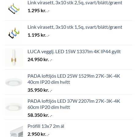
Link vírasett, 3x10 stk 2,5q, svart/blátt/grænt
1.295
kr.
.-
Link vírasett, 3x10 stk 1,5q, svart/blátt/grænt
1.195
kr.
.-
LUCA vegglj. LED 15W 1337lm 4K IP44 gyllt
24.950
kr.
.-
PADA loftljós LED 25W 1529lm 27K-3K-4K
40cm IP20 dim hvítt
35.950
kr.
.-
PADA loftljós LED 37W 2207lm 27K-3K-4K
60cm IP20 dim hvítt
58.350
kr.
.-
Prófíll 13x7 2m ál
2.950
kr.
.-