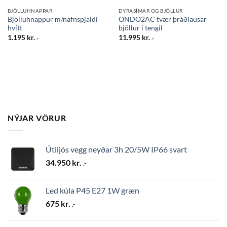
BJÖLLUHNAPPAR
DYRASÍMAR OG BJÖLLUR
Bjölluhnappur m/nafnspjaldi
ONDO2AC tvær þráðlausar
hvítt
bjöllur í tengil
1.195
kr.
11.995
kr.
.-
.-
NÝJAR VÖRUR
Útiljós vegg neyðar 3h 20/5W IP66 svart
34.950
kr.
.-
Led kúla P45 E27 1W græn
675
kr.
.-