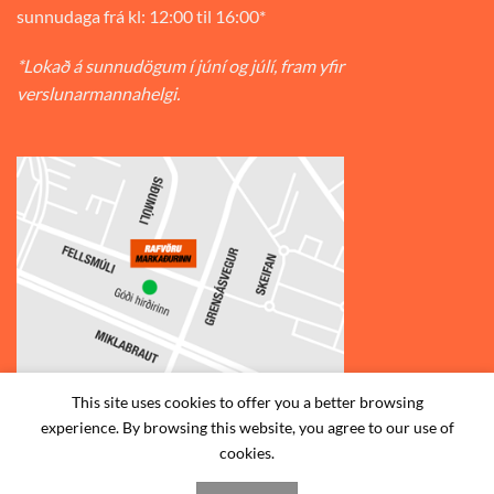
sunnudaga frá kl: 12:00 til 16:00*
*Lokað á sunnudögum í júní og júlí, fram yfir
verslunarmannahelgi.
This site uses cookies to offer you a better browsing
experience. By browsing this website, you agree to our use of
© 2026
Rafvörumarkaðurinn v/Fellsmúla
| Síðumúla 34, 108
cookies.
Reykjavík | S: 585-2888 |