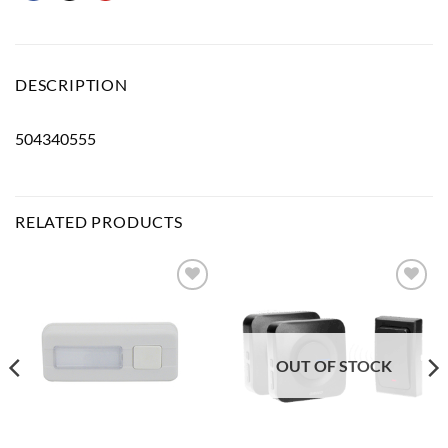
DESCRIPTION
504340555
RELATED PRODUCTS
Bæta
Bæta
við á
við á
óskalista
óskalista
OUT OF STOCK