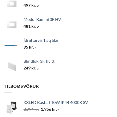
497
kr.
.-
Modul Rammi 3F HV
481
kr.
.-
Ídráttarvír 1,5q blár
95
kr.
.-
Blindlok, 3F, hvítt
249
kr.
.-
TILBOÐSVÖRUR
XXLED Kastari 10W IP44 4000K SV
Original
Current
2.794
kr.
1.956
kr.
.-
price
price