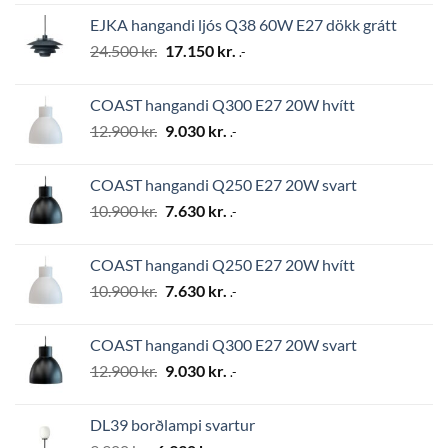
was:
is:
EJKA hangandi ljós Q38 60W E27 dökk grátt
2.794 kr..
1.956 kr..
Original
Current
24.500
kr.
17.150
kr.
.-
price
price
was:
is:
COAST hangandi Q300 E27 20W hvítt
24.500 kr..
17.150 kr..
Original
Current
12.900
kr.
9.030
kr.
.-
price
price
was:
is:
COAST hangandi Q250 E27 20W svart
12.900 kr..
9.030 kr..
Original
Current
10.900
kr.
7.630
kr.
.-
price
price
was:
is:
COAST hangandi Q250 E27 20W hvítt
10.900 kr..
7.630 kr..
Original
Current
10.900
kr.
7.630
kr.
.-
price
price
was:
is:
COAST hangandi Q300 E27 20W svart
10.900 kr..
7.630 kr..
Original
Current
12.900
kr.
9.030
kr.
.-
price
price
was:
is:
DL39 borðlampi svartur
12.900 kr..
9.030 kr..