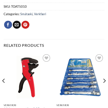
SKU:
TOAT5010
Categories:
Smátæki
,
Verkfæri
RELATED PRODUCTS
Bæta
Bæta
við á
við á
óskalista
óskalista
VERKFÆRI
VERKFÆRI