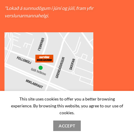
*Lokað á sunnudögum í júní og júlí, fram yfir
verslunarmannahelgi.
This site uses cookies to offer you a better browsing
experience. By browsing this website, you agree to our use of
© 2026
Rafvörumarkaðurinn v/Fellsmúla
| Síðumúla 34, 108
cookies.
Reykjavík | S: 585-2888 |
ACCEPT
STAÐSETNING
HAFA SAMBAND
SKILMÁLAR