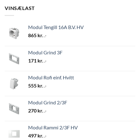
VINSÆLAST
Modul Tengill 16A B.V. HV
865
kr.
.-
Modul Grind 3F
171
kr.
.-
Modul Rofi einf. Hvítt
555
kr.
.-
Modul Grind 2/3F
270
kr.
.-
Modul Rammi 2/3F HV
497
kr.
.-