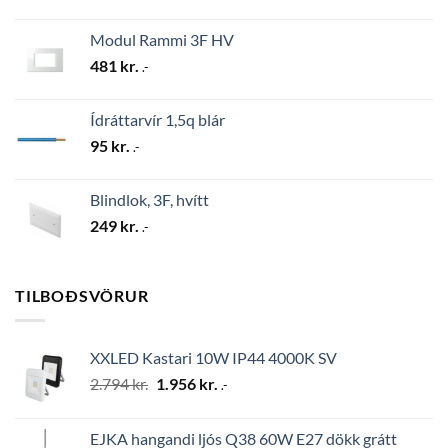
Modul Rammi 3F HV
481
kr.
.-
Ídráttarvír 1,5q blár
95
kr.
.-
Blindlok, 3F, hvítt
249
kr.
.-
TILBOÐSVÖRUR
XXLED Kastari 10W IP44 4000K SV
Original
Current
2.794
kr.
1.956
kr.
.-
price
price
was:
is:
EJKA hangandi ljós Q38 60W E27 dökk grátt
2.794 kr..
1.956 kr..