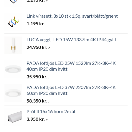
.-
Link vírasett, 3x10 stk 1,5q, svart/blátt/grænt
1.195
kr.
.-
LUCA vegglj. LED 15W 1337lm 4K IP44 gyllt
24.950
kr.
.-
PADA loftljós LED 25W 1529lm 27K-3K-4K
40cm IP20 dim hvítt
35.950
kr.
.-
PADA loftljós LED 37W 2207lm 27K-3K-4K
60cm IP20 dim hvítt
58.350
kr.
.-
Prófíll 16x16 horn 2m ál
3.950
kr.
.-