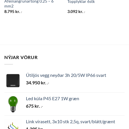
Afeinangrunartöng 0.25 – 6
Topplyklar 6stk
mm2
8.795
kr.
3.092
kr.
.-
.-
NÝJAR VÖRUR
Útiljós vegg neyðar 3h 20/5W IP66 svart
34.950
kr.
.-
Led kúla P45 E27 1W græn
675
kr.
.-
Link vírasett, 3x10 stk 2,5q, svart/blátt/grænt
1.295
kr.