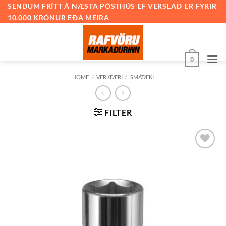
Skip
SENDUM FRÍTT Á NÆSTA PÓSTHÚS EF VERSLAÐ ER FYRIR
10.000 KRÓNUR EÐA MEIRA
to
content
0
HOME
/
VERKFÆRI
/
SMÁTÆKI
FILTER
Bæta við
á
óskalista