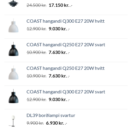
Original
Current
24.500
kr.
17.150
kr.
.-
price
price
was:
is:
COAST hangandi Q300 E27 20W hvítt
24.500 kr..
17.150 kr..
Original
Current
12.900
kr.
9.030
kr.
.-
price
price
was:
is:
COAST hangandi Q250 E27 20W svart
12.900 kr..
9.030 kr..
Original
Current
10.900
kr.
7.630
kr.
.-
price
price
was:
is:
COAST hangandi Q250 E27 20W hvítt
10.900 kr..
7.630 kr..
Original
Current
10.900
kr.
7.630
kr.
.-
price
price
was:
is:
COAST hangandi Q300 E27 20W svart
10.900 kr..
7.630 kr..
Original
Current
12.900
kr.
9.030
kr.
.-
price
price
was:
is:
DL39 borðlampi svartur
12.900 kr..
9.030 kr..
Original
Current
9.900
kr.
6.930
kr.
.-
price
price