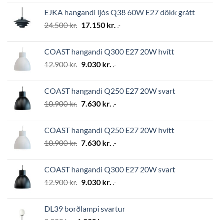
was:
is:
EJKA hangandi ljós Q38 60W E27 dökk grátt
2.794 kr..
1.956 kr..
Original
Current
24.500
kr.
17.150
kr.
.-
price
price
was:
is:
COAST hangandi Q300 E27 20W hvítt
24.500 kr..
17.150 kr..
Original
Current
12.900
kr.
9.030
kr.
.-
price
price
was:
is:
COAST hangandi Q250 E27 20W svart
12.900 kr..
9.030 kr..
Original
Current
10.900
kr.
7.630
kr.
.-
price
price
was:
is:
COAST hangandi Q250 E27 20W hvítt
10.900 kr..
7.630 kr..
Original
Current
10.900
kr.
7.630
kr.
.-
price
price
was:
is:
COAST hangandi Q300 E27 20W svart
10.900 kr..
7.630 kr..
Original
Current
12.900
kr.
9.030
kr.
.-
price
price
was:
is:
DL39 borðlampi svartur
12.900 kr..
9.030 kr..