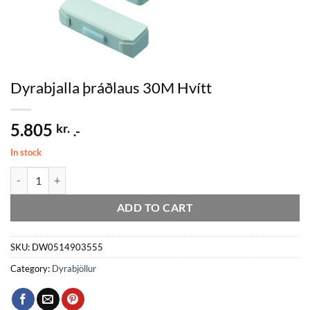
Dyrabjalla þráðlaus 30M Hvítt
5.805
kr.
.-
In stock
Dyrabjalla þráðlaus 30M Hvítt quantity
ADD TO CART
SKU:
DW0514903555
Category:
Dyrabjöllur