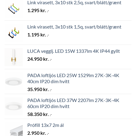
Link vírasett, 3x10 stk 2,5q, svart/blátt/grænt
1.295
kr.
.-
Link vírasett, 3x10 stk 1,5q, svart/blátt/grænt
1.195
kr.
.-
LUCA vegglj. LED 15W 1337lm 4K IP44 gyllt
24.950
kr.
.-
PADA loftljós LED 25W 1529lm 27K-3K-4K
40cm IP20 dim hvítt
35.950
kr.
.-
PADA loftljós LED 37W 2207lm 27K-3K-4K
60cm IP20 dim hvítt
58.350
kr.
.-
Prófíll 13x7 2m ál
2.950
kr.
.-