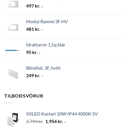
497
kr.
.-
Modul Rammi 3F HV
481
kr.
.-
Ídráttarvír 1,5q blár
95
kr.
.-
Blindlok, 3F, hvítt
249
kr.
.-
TILBOÐSVÖRUR
XXLED Kastari 10W IP44 4000K SV
Original
Current
2.794
kr.
1.956
kr.
.-
price
price