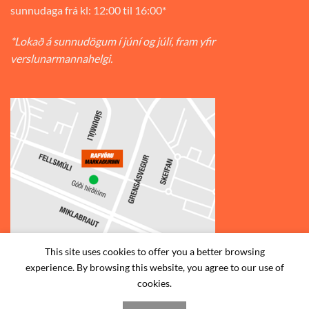
sunnudaga frá kl: 12:00 til 16:00*
*Lokað á sunnudögum í júní og júlí, fram yfir
verslunarmannahelgi.
This site uses cookies to offer you a better browsing
experience. By browsing this website, you agree to our use of
© 2026
Rafvörumarkaðurinn v/Fellsmúla
| Síðumúla 34, 108
cookies.
Reykjavík | S: 585-2888 |