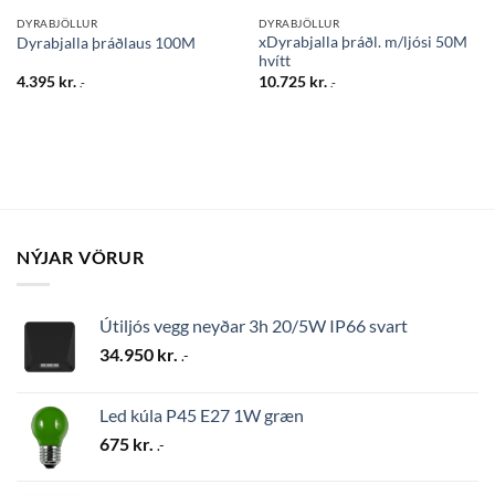
DYRABJÖLLUR
DYRABJÖLLUR
xDyrabjalla þráðl. m/ljósi 50M
Dyrabjalla þráðlaus 100M
hvítt
4.395
kr.
10.725
kr.
.-
.-
NÝJAR VÖRUR
Útiljós vegg neyðar 3h 20/5W IP66 svart
34.950
kr.
.-
Led kúla P45 E27 1W græn
675
kr.
.-