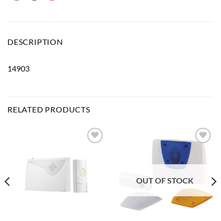
DESCRIPTION
14903
RELATED PRODUCTS
Bæta
Bæta
við á
við á
óskalista
óskalista
OUT OF STOCK