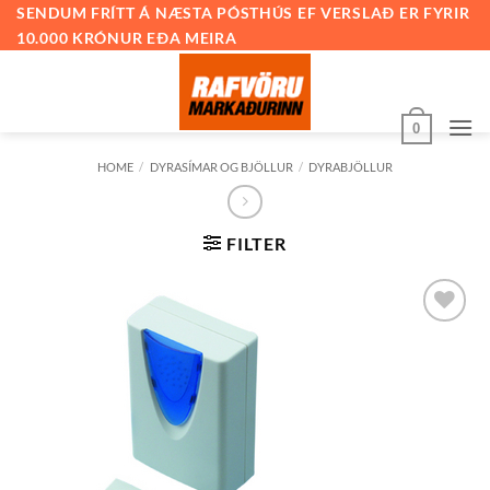
Skip
SENDUM FRÍTT Á NÆSTA PÓSTHÚS EF VERSLAÐ ER FYRIR
10.000 KRÓNUR EÐA MEIRA
to
content
0
HOME
/
DYRASÍMAR OG BJÖLLUR
/
DYRABJÖLLUR
FILTER
Bæta við
á
óskalista