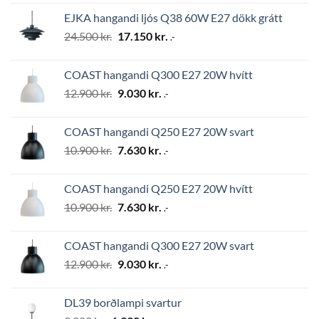
was:
is:
EJKA hangandi ljós Q38 60W E27 dökk grátt
2.794 kr..
1.956 kr..
Original
Current
24.500
kr.
17.150
kr.
.-
price
price
was:
is:
COAST hangandi Q300 E27 20W hvítt
24.500 kr..
17.150 kr..
Original
Current
12.900
kr.
9.030
kr.
.-
price
price
was:
is:
COAST hangandi Q250 E27 20W svart
12.900 kr..
9.030 kr..
Original
Current
10.900
kr.
7.630
kr.
.-
price
price
was:
is:
COAST hangandi Q250 E27 20W hvítt
10.900 kr..
7.630 kr..
Original
Current
10.900
kr.
7.630
kr.
.-
price
price
was:
is:
COAST hangandi Q300 E27 20W svart
10.900 kr..
7.630 kr..
Original
Current
12.900
kr.
9.030
kr.
.-
price
price
was:
is:
DL39 borðlampi svartur
12.900 kr..
9.030 kr..