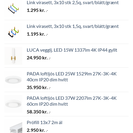
Link vírasett, 3x10 stk 2,5q, svart/blátt/grænt
1.295
kr.
.-
Link vírasett, 3x10 stk 1,5q, svart/blátt/grænt
1.195
kr.
.-
LUCA vegglj. LED 15W 1337lm 4K IP44 gyllt
24.950
kr.
.-
PADA loftljós LED 25W 1529lm 27K-3K-4K
40cm IP20 dim hvítt
35.950
kr.
.-
PADA loftljós LED 37W 2207lm 27K-3K-4K
60cm IP20 dim hvítt
58.350
kr.
.-
Prófíll 13x7 2m ál
2.950
kr.
.-