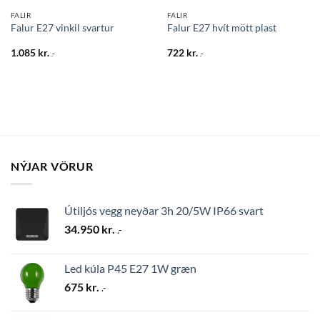
FALIR
FALIR
Falur E27 vinkil svartur
Falur E27 hvít mött plast
1.085
kr.
722
kr.
.-
.-
NÝJAR VÖRUR
Útiljós vegg neyðar 3h 20/5W IP66 svart
34.950
kr.
.-
Led kúla P45 E27 1W græn
675
kr.
.-