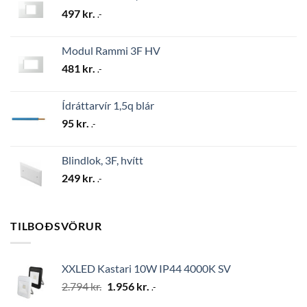
497
kr.
.-
Modul Rammi 3F HV
481
kr.
.-
Ídráttarvír 1,5q blár
95
kr.
.-
Blindlok, 3F, hvítt
249
kr.
.-
TILBOÐSVÖRUR
XXLED Kastari 10W IP44 4000K SV
Original
Current
2.794
kr.
1.956
kr.
.-
price
price