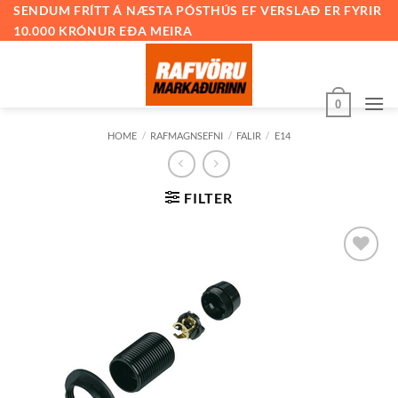
Skip
SENDUM FRÍTT Á NÆSTA PÓSTHÚS EF VERSLAÐ ER FYRIR
10.000 KRÓNUR EÐA MEIRA
to
content
0
HOME
/
RAFMAGNSEFNI
/
FALIR
/
E14
FILTER
Bæta við
á
óskalista