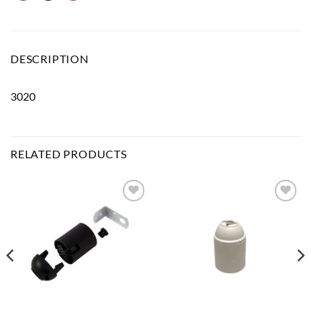
DESCRIPTION
3020
RELATED PRODUCTS
Bæta
Bæta
við á
við á
óskalista
óskalista