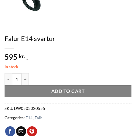
Falur E14 svartur
595
kr.
.-
In stock
Falur E14 svartur quantity
ADD TO CART
SKU:
DW0503020555
Categories:
E14
,
Falir