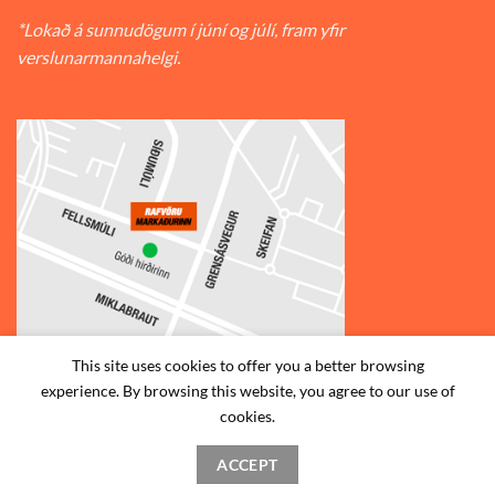
*Lokað á sunnudögum í júní og júlí, fram yfir
verslunarmannahelgi.
This site uses cookies to offer you a better browsing
experience. By browsing this website, you agree to our use of
© 2026
Rafvörumarkaðurinn v/Fellsmúla
| Síðumúla 34, 108
cookies.
Reykjavík | S: 585-2888 |
ACCEPT
STAÐSETNING
HAFA SAMBAND
SKILMÁLAR