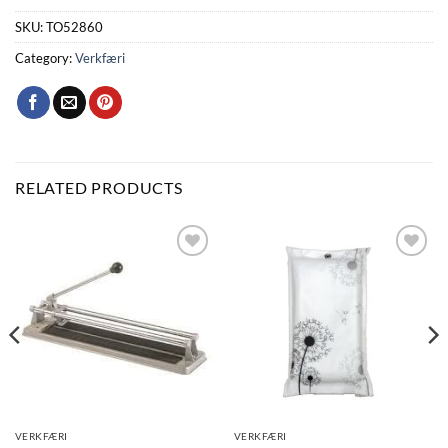
SKU:
TO52860
Category:
Verkfæri
RELATED PRODUCTS
Bæta
Bæta
við á
við á
óskalista
óskalista
VERKFÆRI
VERKFÆRI