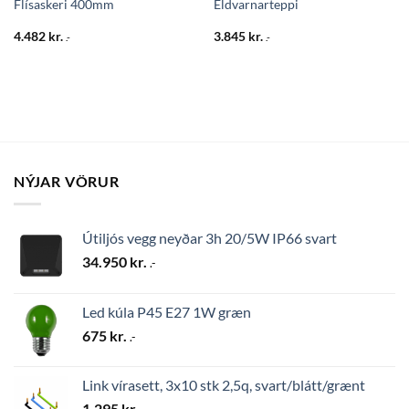
Flísaskeri 400mm
Eldvarnarteppi
4.482
kr.
3.845
kr.
.-
.-
NÝJAR VÖRUR
Útiljós vegg neyðar 3h 20/5W IP66 svart
34.950
kr.
.-
Led kúla P45 E27 1W græn
675
kr.
.-
Link vírasett, 3x10 stk 2,5q, svart/blátt/grænt
1.295
kr.