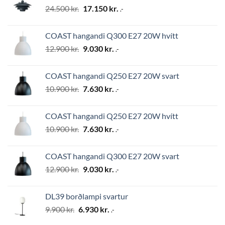
Original
Current
24.500
kr.
17.150
kr.
.-
price
price
was:
is:
COAST hangandi Q300 E27 20W hvítt
24.500 kr..
17.150 kr..
Original
Current
12.900
kr.
9.030
kr.
.-
price
price
was:
is:
COAST hangandi Q250 E27 20W svart
12.900 kr..
9.030 kr..
Original
Current
10.900
kr.
7.630
kr.
.-
price
price
was:
is:
COAST hangandi Q250 E27 20W hvítt
10.900 kr..
7.630 kr..
Original
Current
10.900
kr.
7.630
kr.
.-
price
price
was:
is:
COAST hangandi Q300 E27 20W svart
10.900 kr..
7.630 kr..
Original
Current
12.900
kr.
9.030
kr.
.-
price
price
was:
is:
DL39 borðlampi svartur
12.900 kr..
9.030 kr..
Original
Current
9.900
kr.
6.930
kr.
.-
price
price