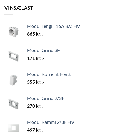
VINSÆLAST
Modul Tengill 16A B.V. HV
865
kr.
.-
Modul Grind 3F
171
kr.
.-
Modul Rofi einf. Hvítt
555
kr.
.-
Modul Grind 2/3F
270
kr.
.-
Modul Rammi 2/3F HV
497
kr.
.-