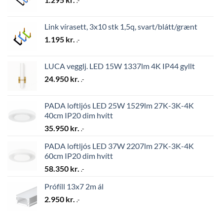
.-
Link vírasett, 3x10 stk 1,5q, svart/blátt/grænt
1.195
kr.
.-
LUCA vegglj. LED 15W 1337lm 4K IP44 gyllt
24.950
kr.
.-
PADA loftljós LED 25W 1529lm 27K-3K-4K
40cm IP20 dim hvítt
35.950
kr.
.-
PADA loftljós LED 37W 2207lm 27K-3K-4K
60cm IP20 dim hvítt
58.350
kr.
.-
Prófíll 13x7 2m ál
2.950
kr.
.-