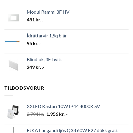
Modul Rammi 3F HV
481
kr.
.-
Ídráttarvír 1,5q blár
95
kr.
.-
Blindlok, 3F, hvítt
249
kr.
.-
TILBOÐSVÖRUR
XXLED Kastari 10W IP44 4000K SV
Original
Current
2.794
kr.
1.956
kr.
.-
price
price
was:
is:
EJKA hangandi ljós Q38 60W E27 dökk grátt
2.794 kr..
1.956 kr..