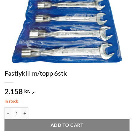
Fastlykill m/topp 6stk
2.158
kr.
.-
In stock
Fastlykill m/topp 6stk quantity
ADD TO CART