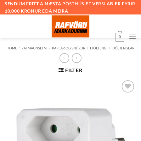
Skip
SENDUM FRÍTT Á NÆSTA PÓSTHÚS EF VERSLAÐ ER FYRIR
10.000 KRÓNUR EÐA MEIRA
to
content
0
HOME
/
RAFMAGNSEFNI
/
KAPLAR OG SNÚRUR
/
FJÖLTENGI
/
FJÖLTENGLAR
FILTER
Bæta við
á
óskalista