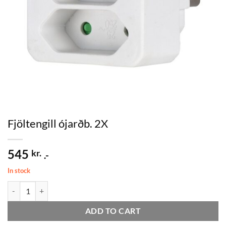
Fjöltengill ójarðb. 2X
545
kr.
.-
In stock
Fjöltengill ójarðb. 2X quantity
ADD TO CART