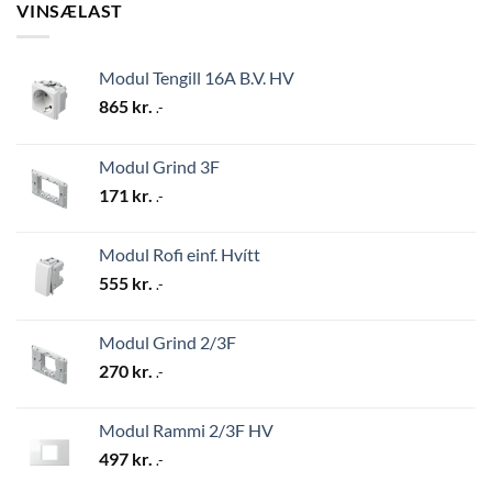
VINSÆLAST
Modul Tengill 16A B.V. HV
865
kr.
.-
Modul Grind 3F
171
kr.
.-
Modul Rofi einf. Hvítt
555
kr.
.-
Modul Grind 2/3F
270
kr.
.-
Modul Rammi 2/3F HV
497
kr.
.-