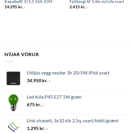
Kapalkefli 3×1,5 16A 25M
Fjöltengi 6f 1,4m m/rofa svart
14.295
kr.
2.415
kr.
.-
.-
NÝJAR VÖRUR
Útiljós vegg neyðar 3h 20/5W IP66 svart
34.950
kr.
.-
Led kúla P45 E27 1W græn
675
kr.
.-
Link vírasett, 3x10 stk 2,5q, svart/blátt/grænt
1.295
kr.
.-