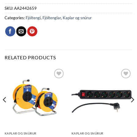
SKU:
AA2442659
Categories:
Fjöltengi
,
Fjöltenglar
,
Kaplar og snúrur
RELATED PRODUCTS
Bæta
Bæta
við á
við á
óskalista
óskalista
KAPLAR OG SNÚRUR
KAPLAR OG SNÚRUR