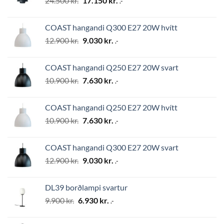
24.500
kr.
17.150
kr.
.-
price
price
was:
is:
COAST hangandi Q300 E27 20W hvítt
24.500 kr..
17.150 kr..
Original
Current
12.900
kr.
9.030
kr.
.-
price
price
was:
is:
COAST hangandi Q250 E27 20W svart
12.900 kr..
9.030 kr..
Original
Current
10.900
kr.
7.630
kr.
.-
price
price
was:
is:
COAST hangandi Q250 E27 20W hvítt
10.900 kr..
7.630 kr..
Original
Current
10.900
kr.
7.630
kr.
.-
price
price
was:
is:
COAST hangandi Q300 E27 20W svart
10.900 kr..
7.630 kr..
Original
Current
12.900
kr.
9.030
kr.
.-
price
price
was:
is:
DL39 borðlampi svartur
12.900 kr..
9.030 kr..
Original
Current
9.900
kr.
6.930
kr.
.-
price
price
was:
is: