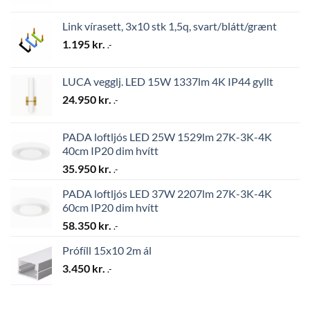
Link vírasett, 3x10 stk 1,5q, svart/blátt/grænt
1.195
kr.
.-
LUCA vegglj. LED 15W 1337lm 4K IP44 gyllt
24.950
kr.
.-
PADA loftljós LED 25W 1529lm 27K-3K-4K
40cm IP20 dim hvítt
35.950
kr.
.-
PADA loftljós LED 37W 2207lm 27K-3K-4K
60cm IP20 dim hvítt
58.350
kr.
.-
Prófíll 15x10 2m ál
3.450
kr.
.-