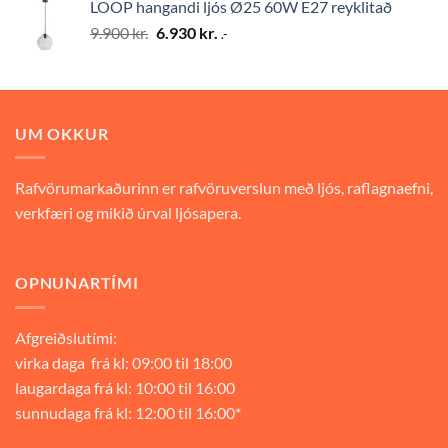
LOOP hangandi ljós Ø25 60W E27 reyklitað
9.900 kr..
6.930 kr..
Original
Current
9.900
kr.
6.930
kr.
.-
price
price
was:
is:
9.900 kr..
6.930 kr..
UM OKKUR
Rafvörumarkaðurinn er rafvöruverslun með ljós, raflagnaefni,
verkfæri og mikið úrval ljósapera.
OPNUNARTÍMI
Afgreiðslutími:
virka daga frá kl: 09:00 til 18:00
laugardaga frá kl: 10:00 til 16:00
sunnudaga frá kl: 12:00 til 16:00*