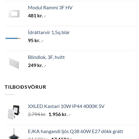
Modul Rammi 3F HV
481
kr.
.-
Ídráttarvír 1,5q blár
95
kr.
.-
Blindlok, 3F, hvítt
249
kr.
.-
TILBOÐSVÖRUR
XXLED Kastari 10W IP44 4000K SV
Original
Current
2.794
kr.
1.956
kr.
.-
price
price
was:
is:
EJKA hangandi ljós Q38 60W E27 dökk grátt
2.794 kr..
1.956 kr..
Original
Current