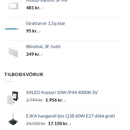
481
kr.
.-
Ídráttarvír 1,5q blár
95
kr.
.-
Blindlok, 3F, hvítt
249
kr.
.-
TILBOÐSVÖRUR
XXLED Kastari 10W IP44 4000K SV
Original
Current
2.794
kr.
1.956
kr.
.-
price
price
was:
is:
EJKA hangandi ljós Q38 60W E27 dökk grátt
2.794 kr..
1.956 kr..
Original
Current
24.500
kr.
17.150
kr.
.-
price
price