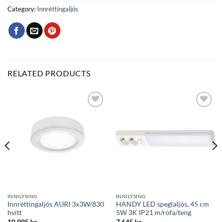
Category:
Innréttingaljós
RELATED PRODUCTS
Bæta
Bæta
við á
við á
óskalista
óskalista
INNILÝSING
INNILÝSING
Innréttingaljós AURI 3x3W/830
HANDY LED speglaljós, 45 cm
hvítt
5W 3K IP21 m/rofa/teng
10.995
kr.
7.645
kr.