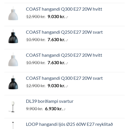
was:
is:
COAST hangandi Q300 E27 20W hvítt
24.500 kr..
17.150 kr..
Original
Current
12.900
kr.
9.030
kr.
.-
price
price
was:
is:
COAST hangandi Q250 E27 20W svart
12.900 kr..
9.030 kr..
Original
Current
10.900
kr.
7.630
kr.
.-
price
price
was:
is:
COAST hangandi Q250 E27 20W hvítt
10.900 kr..
7.630 kr..
Original
Current
10.900
kr.
7.630
kr.
.-
price
price
was:
is:
COAST hangandi Q300 E27 20W svart
10.900 kr..
7.630 kr..
Original
Current
12.900
kr.
9.030
kr.
.-
price
price
was:
is:
DL39 borðlampi svartur
12.900 kr..
9.030 kr..
Original
Current
9.900
kr.
6.930
kr.
.-
price
price
was:
is:
LOOP hangandi ljós Ø25 60W E27 reyklitað
9.900 kr..
6.930 kr..