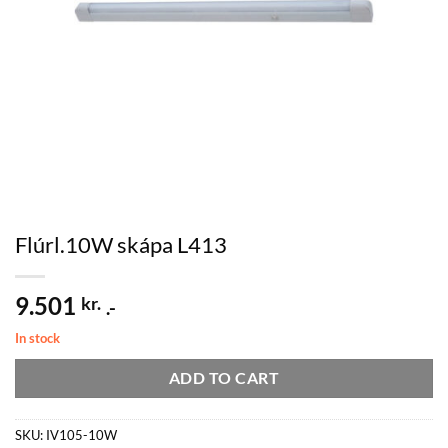
Flúrl.10W skápa L413
9.501
kr.
.-
In stock
ADD TO CART
SKU:
IV105-10W