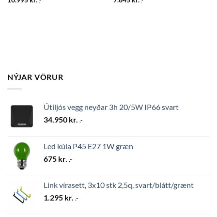
.-
.-
NÝJAR VÖRUR
Útiljós vegg neyðar 3h 20/5W IP66 svart
34.950
kr.
.-
Led kúla P45 E27 1W græn
675
kr.
.-
Link vírasett, 3x10 stk 2,5q, svart/blátt/grænt
1.295
kr.
.-