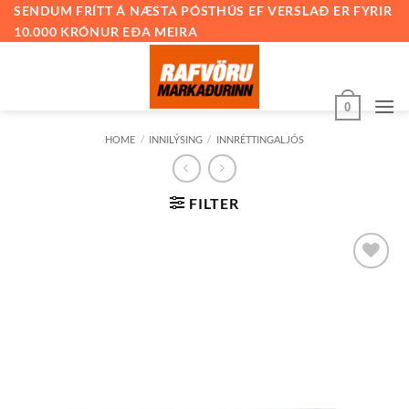
Skip
SENDUM FRÍTT Á NÆSTA PÓSTHÚS EF VERSLAÐ ER FYRIR
10.000 KRÓNUR EÐA MEIRA
to
content
0
HOME
/
INNILÝSING
/
INNRÉTTINGALJÓS
FILTER
Bæta við
á
óskalista