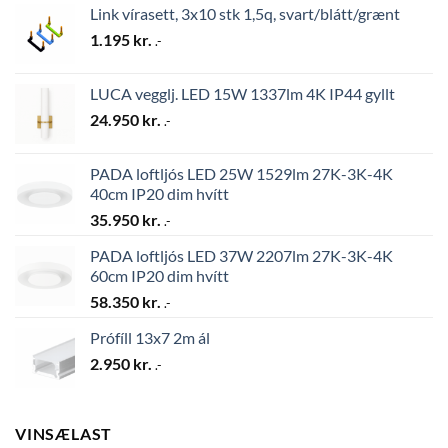
Link vírasett, 3x10 stk 1,5q, svart/blátt/grænt
1.195
kr.
.-
LUCA vegglj. LED 15W 1337lm 4K IP44 gyllt
24.950
kr.
.-
PADA loftljós LED 25W 1529lm 27K-3K-4K
40cm IP20 dim hvítt
35.950
kr.
.-
PADA loftljós LED 37W 2207lm 27K-3K-4K
60cm IP20 dim hvítt
58.350
kr.
.-
Prófíll 13x7 2m ál
2.950
kr.
.-
VINSÆLAST