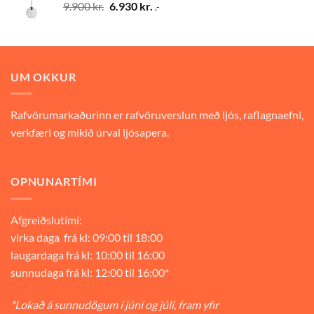
Original
Current
9.900
kr.
6.930
kr.
.-
price
price
was:
is:
9.900 kr..
6.930 kr..
UM OKKUR
Rafvörumarkaðurinn er rafvöruverslun með ljós, raflagnaefni,
verkfæri og mikið úrval ljósapera.
OPNUNARTÍMI
Afgreiðslutími:
virka daga frá kl: 09:00 til 18:00
laugardaga frá kl: 10:00 til 16:00
sunnudaga frá kl: 12:00 til 16:00*
*Lokað á sunnudögum í júní og júlí, fram yfir