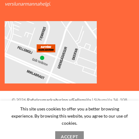
verslunarmannahelgi.
© 2026
Rafvörumarkaðurinn v/Fellsmúla
| Síðumúla 34, 108
Reykjavík | S: 585-2888 |
This site uses cookies to offer you a better browsing
experience. By browsing this website, you agree to our use of
STAÐSETNING
HAFA SAMBAND
SKILMÁLAR
cookies.
ACCEPT