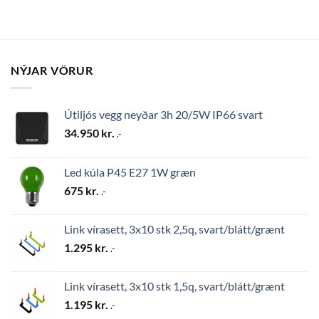
NÝJAR VÖRUR
Útiljós vegg neyðar 3h 20/5W IP66 svart
34.950
kr.
.-
Led kúla P45 E27 1W græn
675
kr.
.-
Link vírasett, 3x10 stk 2,5q, svart/blátt/grænt
1.295
kr.
.-
Link vírasett, 3x10 stk 1,5q, svart/blátt/grænt
1.195
kr.
.-