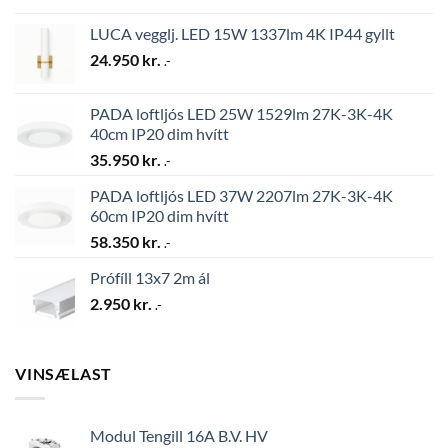
LUCA vegglj. LED 15W 1337lm 4K IP44 gyllt
24.950
kr.
.-
PADA loftljós LED 25W 1529lm 27K-3K-4K
40cm IP20 dim hvítt
35.950
kr.
.-
PADA loftljós LED 37W 2207lm 27K-3K-4K
60cm IP20 dim hvítt
58.350
kr.
.-
Prófíll 13x7 2m ál
2.950
kr.
.-
VINSÆLAST
Modul Tengill 16A B.V. HV