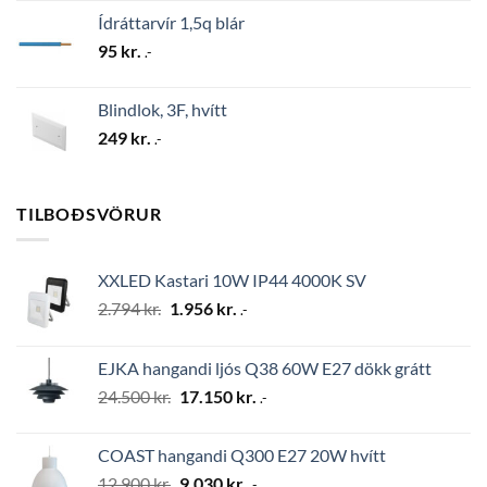
Ídráttarvír 1,5q blár
95
kr.
.-
Blindlok, 3F, hvítt
249
kr.
.-
TILBOÐSVÖRUR
XXLED Kastari 10W IP44 4000K SV
Original
Current
2.794
kr.
1.956
kr.
.-
price
price
was:
is:
EJKA hangandi ljós Q38 60W E27 dökk grátt
2.794 kr..
1.956 kr..
Original
Current
24.500
kr.
17.150
kr.
.-
price
price
was:
is:
COAST hangandi Q300 E27 20W hvítt
24.500 kr..
17.150 kr..
Original
Current
12.900
kr.
9.030
kr.
.-