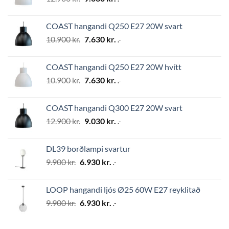
price
price
was:
is:
COAST hangandi Q250 E27 20W svart
12.900 kr..
9.030 kr..
Original
Current
10.900
kr.
7.630
kr.
.-
price
price
was:
is:
COAST hangandi Q250 E27 20W hvítt
10.900 kr..
7.630 kr..
Original
Current
10.900
kr.
7.630
kr.
.-
price
price
was:
is:
COAST hangandi Q300 E27 20W svart
10.900 kr..
7.630 kr..
Original
Current
12.900
kr.
9.030
kr.
.-
price
price
was:
is:
DL39 borðlampi svartur
12.900 kr..
9.030 kr..
Original
Current
9.900
kr.
6.930
kr.
.-
price
price
was:
is:
LOOP hangandi ljós Ø25 60W E27 reyklitað
9.900 kr..
6.930 kr..
Original
Current
9.900
kr.
6.930
kr.
.-
price
price
was:
is: