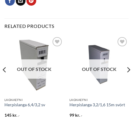
RELATED PRODUCTS
Bæta
Bæta
við á
við á
óskalista
óskalista
OUT OF STOCK
OUT OF STOCK
LAGNAEFNI
LAGNAEFNI
Herpislanga 6,4/3,2 sv
Herpislanga 3,2/1,6 15m svört
145
kr.
99
kr.
.-
.-