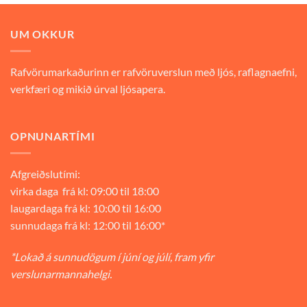
9.900 kr..
6.930 kr..
UM OKKUR
Rafvörumarkaðurinn er rafvöruverslun með ljós, raflagnaefni,
verkfæri og mikið úrval ljósapera.
OPNUNARTÍMI
Afgreiðslutími:
virka daga frá kl: 09:00 til 18:00
laugardaga frá kl: 10:00 til 16:00
sunnudaga frá kl: 12:00 til 16:00*
*Lokað á sunnudögum í júní og júlí, fram yfir
verslunarmannahelgi.