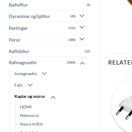
Baðviftur
(6)
Dyrasímar og bjöllur
(40)
Festingar
(142)
Perur
(388)
Rafhlöður
(22)
RELATE
Rafmagnsefni
(1484)
Innlagnaefni
Falir
Bæta
Bæta
við á
við á
Kaplar og snúrur
óskalista
óskalista
HDMI
Netsnúrur
Snúra m/Kló