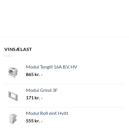
VINSÆLAST
Modul Tengill 16A B.V. HV
865
kr.
.-
Modul Grind 3F
171
kr.
.-
Modul Rofi einf. Hvítt
555
kr.
.-