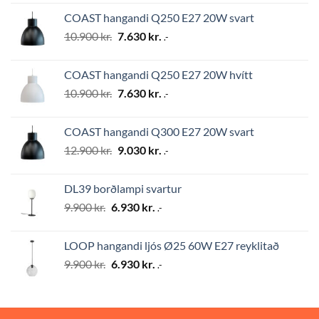
was:
is:
COAST hangandi Q250 E27 20W svart
12.900 kr..
9.030 kr..
Original
Current
10.900
kr.
7.630
kr.
.-
price
price
was:
is:
COAST hangandi Q250 E27 20W hvítt
10.900 kr..
7.630 kr..
Original
Current
10.900
kr.
7.630
kr.
.-
price
price
was:
is:
COAST hangandi Q300 E27 20W svart
10.900 kr..
7.630 kr..
Original
Current
12.900
kr.
9.030
kr.
.-
price
price
was:
is:
DL39 borðlampi svartur
12.900 kr..
9.030 kr..
Original
Current
9.900
kr.
6.930
kr.
.-
price
price
was:
is:
LOOP hangandi ljós Ø25 60W E27 reyklitað
9.900 kr..
6.930 kr..
Original
Current
9.900
kr.
6.930
kr.
.-
price
price
was:
is:
9.900 kr..
6.930 kr..