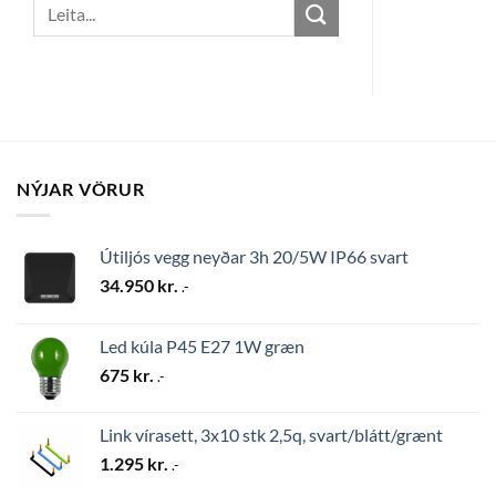
Search
for:
NÝJAR VÖRUR
Útiljós vegg neyðar 3h 20/5W IP66 svart
34.950
kr.
.-
Led kúla P45 E27 1W græn
675
kr.
.-
Link vírasett, 3x10 stk 2,5q, svart/blátt/grænt
1.295
kr.
.-