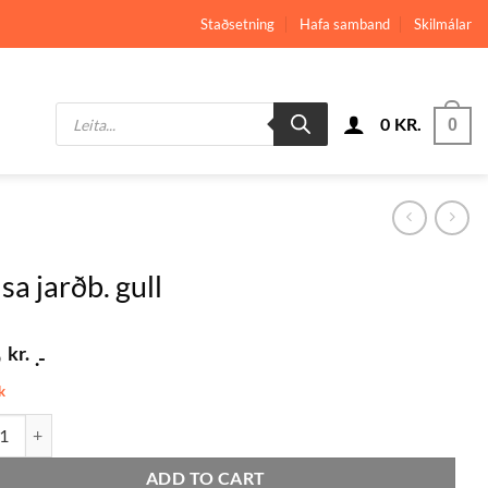
Staðsetning
Hafa samband
Skilmálar
Products
0
KR.
search
0
sa jarðb. gull
5
kr.
.-
k
jarðb. gull quantity
ADD TO CART