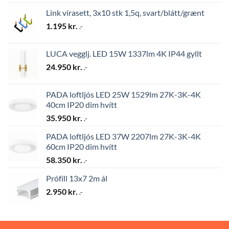
Link vírasett, 3x10 stk 1,5q, svart/blátt/grænt
1.195
kr.
.-
LUCA vegglj. LED 15W 1337lm 4K IP44 gyllt
24.950
kr.
.-
PADA loftljós LED 25W 1529lm 27K-3K-4K
40cm IP20 dim hvítt
35.950
kr.
.-
PADA loftljós LED 37W 2207lm 27K-3K-4K
60cm IP20 dim hvítt
58.350
kr.
.-
Prófíll 13x7 2m ál
2.950
kr.
.-