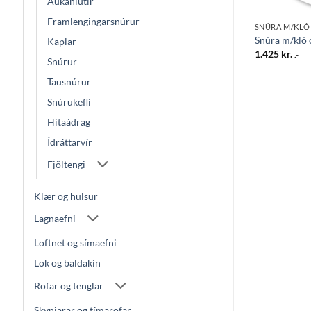
Aukahlutir
Framlengingarsnúrur
KAPLAR OG SNÚRUR
SNÚRA M/KLÓ
 1,4mtr. hvítt
Fjöltengi 3f. 1,4mtr. hvítt
Snúra m/kló
Kaplar
1.044
kr.
1.425
kr.
.-
.-
Snúrur
Tausnúrur
Snúrukefli
Hitaádrag
Ídráttarvír
Fjöltengi
Klær og hulsur
Lagnaefni
Loftnet og símaefni
Lok og baldakin
Rofar og tenglar
Skynjarar og tímarofar