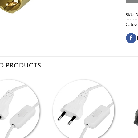
SKU:
D
Catego
D PRODUCTS
Bæta
Bæta
við á
við á
óskalista
óskalista