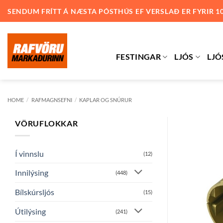
Skip
SENDUM FRÍTT Á NÆSTA PÓSTHÚS EF VERSLAÐ ER FYRIR 1
to
content
FESTINGAR
LJÓS
LJÓ
HOME
/
RAFMAGNSEFNI
/
KAPLAR OG SNÚRUR
VÖRUFLOKKAR
Í vinnslu
(12)
Innilýsing
(448)
Bílskúrsljós
(15)
Útilýsing
(241)