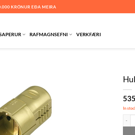
0.000 KRÓNUR EÐA MEIRA
SAPERUR
RAFMAGNSEFNI
VERKFÆRI
Hul
Bæta við
53
á
óskalista
In stoc
Hulsa 