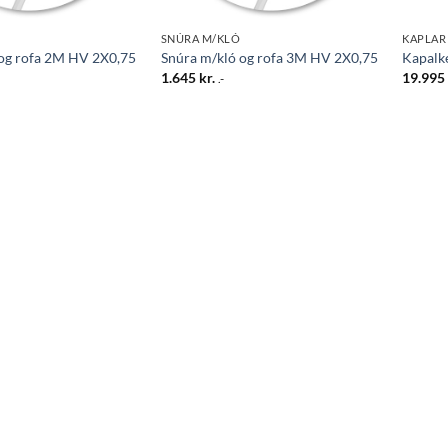
SNÚRA M/KLÓ
KAPLAR
 og rofa 2M HV 2X0,75
Snúra m/kló og rofa 3M HV 2X0,75
Kapalke
1.645
kr.
19.99
.-