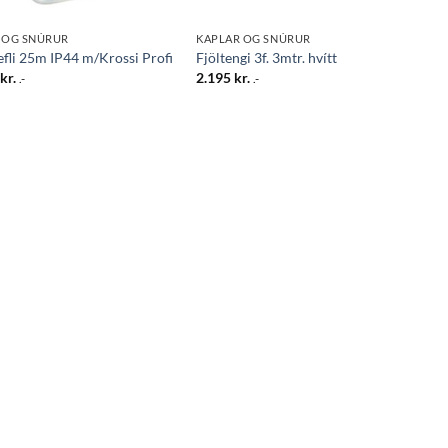
 OG SNÚRUR
KAPLAR OG SNÚRUR
fli 25m IP44 m/Krossi Profi
Fjöltengi 3f. 3mtr. hvítt
5
kr.
2.195
kr.
.-
.-