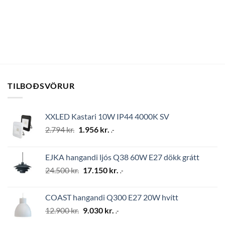
TILBOÐSVÖRUR
XXLED Kastari 10W IP44 4000K SV
Original
Current
2.794
kr.
1.956
kr.
.-
price
price
was:
is:
EJKA hangandi ljós Q38 60W E27 dökk grátt
2.794 kr..
1.956 kr..
Original
Current
24.500
kr.
17.150
kr.
.-
price
price
was:
is:
COAST hangandi Q300 E27 20W hvítt
24.500 kr..
17.150 kr..
Original
Current
12.900
kr.
9.030
kr.
.-
price
price