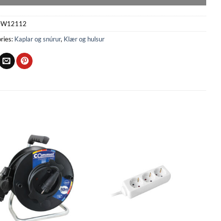
W12112
ries:
Kaplar og snúrur
,
Klær og hulsur
Bæta
Bæta
við á
við á
óskalista
óskalista