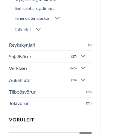
Snúrurofar og dimmar
Tengi og tengjaskór
Töfluefni
Reykskynjari
(5)
Snjallvörur
(37)
Verkfæri
(265)
Aukahlutir
(18)
Tilboðsvörur
(15)
Jólavörur
(21)
VÖRULEIT