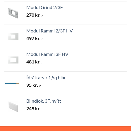
Modul Grind 2/3F
270
kr.
.-
Modul Rammi 2/3F HV
497
kr.
.-
Modul Rammi 3F HV
481
kr.
.-
Ídráttarvír 1,5q blár
95
kr.
.-
Blindlok, 3F, hvítt
249
kr.
.-