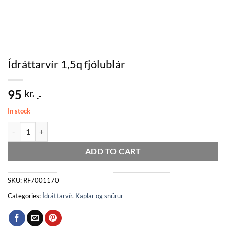
Ídráttarvír 1,5q fjólublár
95
kr.
.-
In stock
Ídráttarvír 1,5q fjólublár quantity
ADD TO CART
SKU:
RF7001170
Categories:
Ídráttarvír
,
Kaplar og snúrur