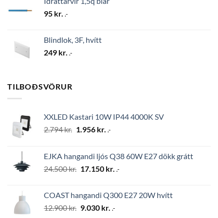
Ídráttarvír 1,5q blár
95
kr.
.-
Blindlok, 3F, hvítt
249
kr.
.-
TILBOÐSVÖRUR
XXLED Kastari 10W IP44 4000K SV
Original
Current
2.794
kr.
1.956
kr.
.-
price
price
was:
is:
EJKA hangandi ljós Q38 60W E27 dökk grátt
2.794 kr..
1.956 kr..
Original
Current
24.500
kr.
17.150
kr.
.-
price
price
was:
is:
COAST hangandi Q300 E27 20W hvítt
24.500 kr..
17.150 kr..
Original
Current
12.900
kr.
9.030
kr.
.-
price
price