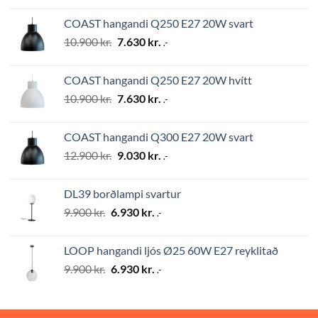
was:
is:
COAST hangandi Q250 E27 20W svart
12.900 kr..
9.030 kr..
Original
Current
10.900
kr.
7.630
kr.
.-
price
price
was:
is:
COAST hangandi Q250 E27 20W hvítt
10.900 kr..
7.630 kr..
Original
Current
10.900
kr.
7.630
kr.
.-
price
price
was:
is:
COAST hangandi Q300 E27 20W svart
10.900 kr..
7.630 kr..
Original
Current
12.900
kr.
9.030
kr.
.-
price
price
was:
is:
DL39 borðlampi svartur
12.900 kr..
9.030 kr..
Original
Current
9.900
kr.
6.930
kr.
.-
price
price
was:
is:
LOOP hangandi ljós Ø25 60W E27 reyklitað
9.900 kr..
6.930 kr..
Original
Current
9.900
kr.
6.930
kr.
.-
price
price
was:
is:
9.900 kr..
6.930 kr..