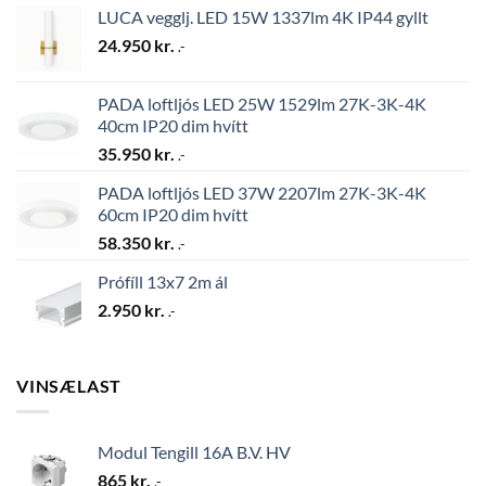
LUCA vegglj. LED 15W 1337lm 4K IP44 gyllt
24.950
kr.
.-
PADA loftljós LED 25W 1529lm 27K-3K-4K
40cm IP20 dim hvítt
35.950
kr.
.-
PADA loftljós LED 37W 2207lm 27K-3K-4K
60cm IP20 dim hvítt
58.350
kr.
.-
Prófíll 13x7 2m ál
2.950
kr.
.-
VINSÆLAST
Modul Tengill 16A B.V. HV
865
kr.
.-