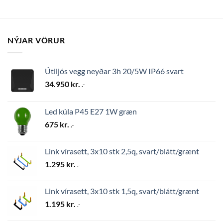
NÝJAR VÖRUR
Útiljós vegg neyðar 3h 20/5W IP66 svart
34.950
kr.
.-
Led kúla P45 E27 1W græn
675
kr.
.-
Link vírasett, 3x10 stk 2,5q, svart/blátt/grænt
1.295
kr.
.-
Link vírasett, 3x10 stk 1,5q, svart/blátt/grænt
1.195
kr.
.-