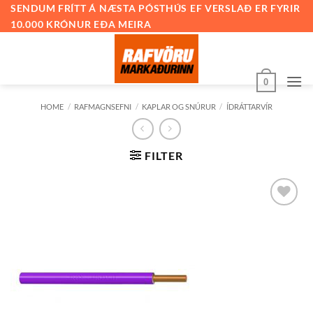
Skip
SENDUM FRÍTT Á NÆSTA PÓSTHÚS EF VERSLAÐ ER FYRIR
10.000 KRÓNUR EÐA MEIRA
to
content
0
HOME
/
RAFMAGNSEFNI
/
KAPLAR OG SNÚRUR
/
ÍDRÁTTARVÍR
FILTER
Bæta við
á
óskalista