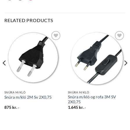
RELATED PRODUCTS
Bæta
Bæta
við á
við á
óskalista
óskalista
SNÚRA M/KLÓ
SNÚRA M/KLÓ
Snúra m/kló og rofa 3M SV
Snúra m/kló 2M Sv 2X0,75
2X0,75
875
kr.
1.645
kr.
.-
.-