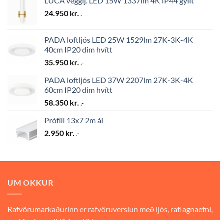
LUCA vegglj. LED 15W 1337lm 4K IP44 gyllt
24.950
kr.
.-
PADA loftljós LED 25W 1529lm 27K-3K-4K
40cm IP20 dim hvítt
35.950
kr.
.-
PADA loftljós LED 37W 2207lm 27K-3K-4K
60cm IP20 dim hvítt
58.350
kr.
.-
Prófíll 13x7 2m ál
2.950
kr.
.-
UM OKKUR
Rafvörumarkaðurinn er rafvöruverslun með ljós, raflagnaefni,