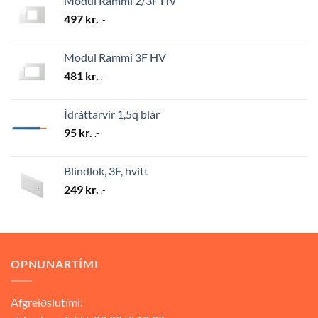
Modul Rammi 2/3F HV
497
kr.
.-
Modul Rammi 3F HV
481
kr.
.-
Ídráttarvír 1,5q blár
95
kr.
.-
Blindlok, 3F, hvítt
249
kr.
.-
OPNUNARTÍMI
Afgreiðslutími: