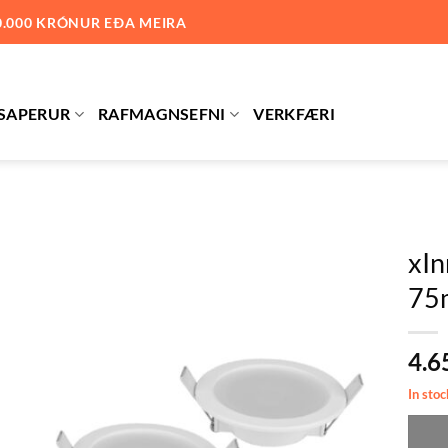
0.000 KRÓNUR EÐA MEIRA
SAPERUR
RAFMAGNSEFNI
VERKFÆRI
xIn
75
Bæta við
á
óskalista
4.6
In stoc