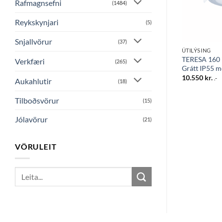
Rafmagnsefni
(1484)
Reykskynjari
(5)
Snjallvörur
(37)
ÚTILÝSING
ÚTILÝSING
,7W G9 3K svart
ALDO 1L innfellt 1,7W G9 3K svart
TERESA 160 
Verkfæri
(265)
IP67
Grátt IP55 m
6.435
kr.
10.550
kr.
.-
.-
Aukahlutir
(18)
Tilboðsvörur
(15)
Jólavörur
(21)
VÖRULEIT
Search
for: