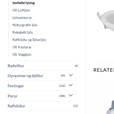
Innfelld lýsing
Úti Loftljós
Ljósastaurar
Niðurgrafin ljós
Rakaþétt ljós
Rafhlöðu og Sólarljós
Úti Kastarar
Úti Veggljós
Baðviftur
(6)
RELATE
Dyrasímar og bjöllur
(40)
Festingar
(142)
Bæta
Bæta
Perur
(388)
við á
við á
óskalista
óskalista
Rafhlöður
(22)