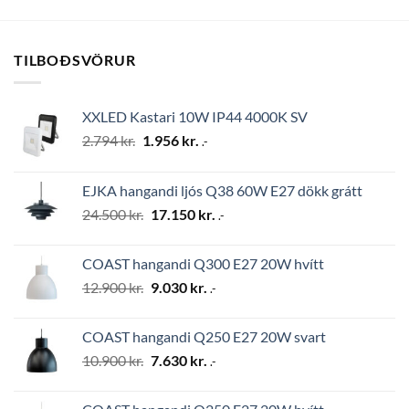
TILBOÐSVÖRUR
XXLED Kastari 10W IP44 4000K SV
Original
Current
2.794
kr.
1.956
kr.
.-
price
price
was:
is:
EJKA hangandi ljós Q38 60W E27 dökk grátt
2.794 kr..
1.956 kr..
Original
Current
24.500
kr.
17.150
kr.
.-
price
price
was:
is:
COAST hangandi Q300 E27 20W hvítt
24.500 kr..
17.150 kr..
Original
Current
12.900
kr.
9.030
kr.
.-
price
price
was:
is:
COAST hangandi Q250 E27 20W svart
12.900 kr..
9.030 kr..
Original
Current
10.900
kr.
7.630
kr.
.-
price
price
was:
is: