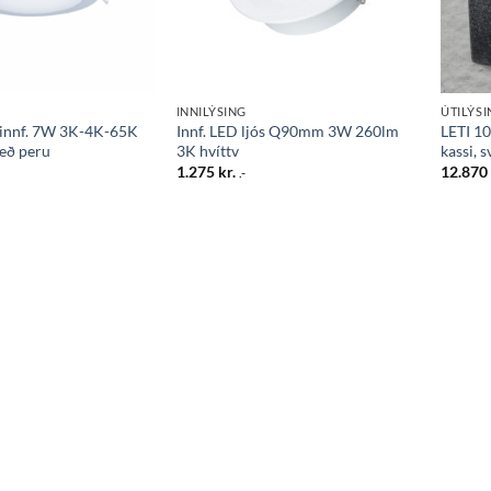
INNILÝSING
ÚTILÝS
innf. 7W 3K-4K-65K
Innf. LED ljós Q90mm 3W 260lm
LETI 10
eð peru
3K hvíttv
kassi, s
1.275
kr.
12.87
.-