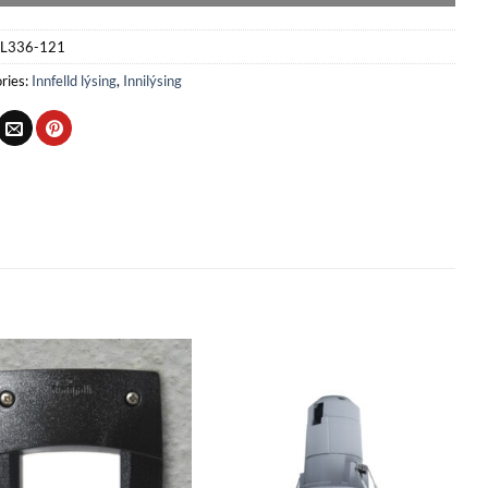
L336-121
ries:
Innfelld lýsing
,
Innilýsing
Bæta
Bæta
við á
við á
óskalista
óskalista