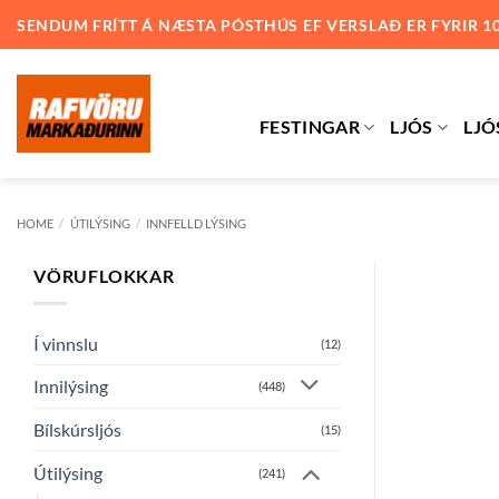
Skip
SENDUM FRÍTT Á NÆSTA PÓSTHÚS EF VERSLAÐ ER FYRIR 1
to
content
FESTINGAR
LJÓS
LJÓ
HOME
/
ÚTILÝSING
/
INNFELLD LÝSING
VÖRUFLOKKAR
Í vinnslu
(12)
Innilýsing
(448)
Bílskúrsljós
(15)
Útilýsing
(241)