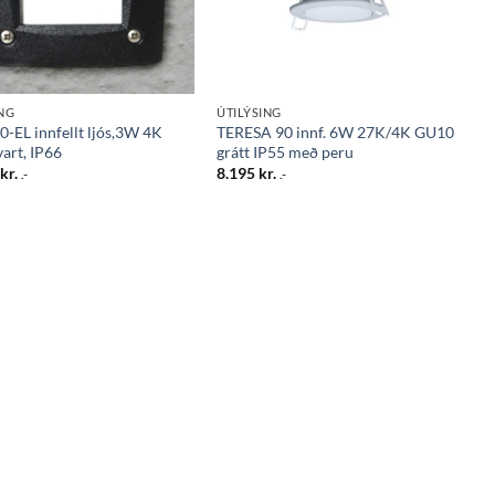
ING
ÚTILÝSING
0-EL innfellt ljós,3W 4K
TERESA 90 innf. 6W 27K/4K GU10
vart, IP66
grátt IP55 með peru
0
kr.
8.195
kr.
.-
.-