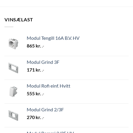
VINSÆLAST
Modul Tengill 16A B.V. HV
865
kr.
.-
Modul Grind 3F
171
kr.
.-
Modul Rofi einf. Hvítt
555
kr.
.-
Modul Grind 2/3F
270
kr.
.-