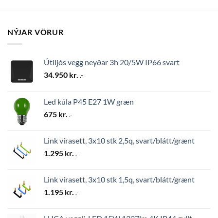
NÝJAR VÖRUR
Útiljós vegg neyðar 3h 20/5W IP66 svart
34.950
kr.
.-
Led kúla P45 E27 1W græn
675
kr.
.-
Link vírasett, 3x10 stk 2,5q, svart/blátt/grænt
1.295
kr.
.-
Link vírasett, 3x10 stk 1,5q, svart/blátt/grænt
1.195
kr.
.-