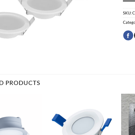
SKU:
C
Catego
D PRODUCTS
Bæta
Bæta
við á
við á
óskalista
óskalista