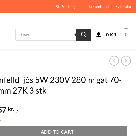
Staðsetning
Hafa samband
Skilmálar
Products
0
KR.
search
0
nfelld ljós 5W 230V 280lm gat 70-
mm 27K 3 stk
57
kr.
.-
k
ADD TO CART