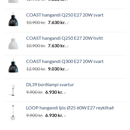
price
price
was:
is:
COAST hangandi Q250 E27 20W svart
12.900 kr..
9.030 kr..
Original
Current
10.900
kr.
7.630
kr.
.-
price
price
was:
is:
COAST hangandi Q250 E27 20W hvítt
10.900 kr..
7.630 kr..
Original
Current
10.900
kr.
7.630
kr.
.-
price
price
was:
is:
COAST hangandi Q300 E27 20W svart
10.900 kr..
7.630 kr..
Original
Current
12.900
kr.
9.030
kr.
.-
price
price
was:
is:
DL39 borðlampi svartur
12.900 kr..
9.030 kr..
Original
Current
9.900
kr.
6.930
kr.
.-
price
price
was:
is:
LOOP hangandi ljós Ø25 60W E27 reyklitað
9.900 kr..
6.930 kr..
Original
Current
9.900
kr.
6.930
kr.
.-
price
price
was:
is: