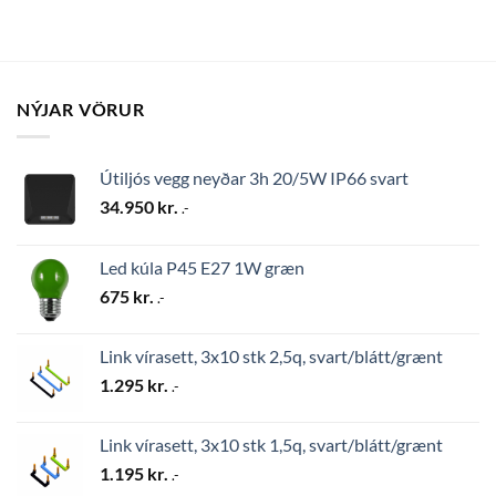
NÝJAR VÖRUR
Útiljós vegg neyðar 3h 20/5W IP66 svart
34.950
kr.
.-
Led kúla P45 E27 1W græn
675
kr.
.-
Link vírasett, 3x10 stk 2,5q, svart/blátt/grænt
1.295
kr.
.-
Link vírasett, 3x10 stk 1,5q, svart/blátt/grænt
1.195
kr.
.-