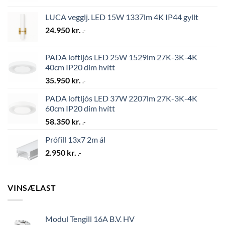
LUCA vegglj. LED 15W 1337lm 4K IP44 gyllt
24.950
kr.
.-
PADA loftljós LED 25W 1529lm 27K-3K-4K
40cm IP20 dim hvítt
35.950
kr.
.-
PADA loftljós LED 37W 2207lm 27K-3K-4K
60cm IP20 dim hvítt
58.350
kr.
.-
Prófíll 13x7 2m ál
2.950
kr.
.-
VINSÆLAST
Modul Tengill 16A B.V. HV