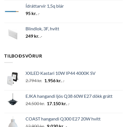
Ídráttarvír 1,5q blár
95
kr.
.-
Blindlok, 3F, hvítt
249
kr.
.-
TILBOÐSVÖRUR
XXLED Kastari 10W IP44 4000K SV
Original
Current
2.794
kr.
1.956
kr.
.-
price
price
was:
is:
EJKA hangandi ljós Q38 60W E27 dökk grátt
2.794 kr..
1.956 kr..
Original
Current
24.500
kr.
17.150
kr.
.-
price
price
was:
is:
COAST hangandi Q300 E27 20W hvítt
24.500 kr..
17.150 kr..
Original
Current
12.900
kr.
9.030
kr.
.-