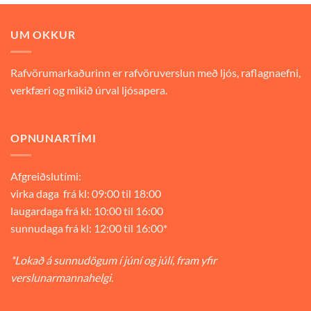
9.900 kr..
6.930 kr..
UM OKKUR
Rafvörumarkaðurinn er rafvöruverslun með ljós, raflagnaefni,
verkfæri og mikið úrval ljósapera.
OPNUNARTÍMI
Afgreiðslutími:
virka daga frá kl: 09:00 til 18:00
laugardaga frá kl: 10:00 til 16:00
sunnudaga frá kl: 12:00 til 16:00*
*Lokað á sunnudögum í júní og júlí, fram yfir
verslunarmannahelgi.