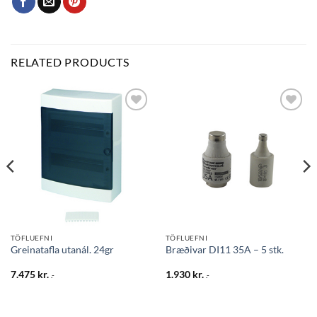
RELATED PRODUCTS
Bæta
Bæta
við á
við á
óskalista
óskalista
TÖFLUEFNI
TÖFLUEFNI
Greinatafla utanál. 24gr
Bræðivar DI11 35A – 5 stk.
7.475
kr.
1.930
kr.
.-
.-