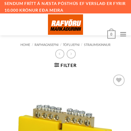
Skip
SENDUM FRÍTT Á NÆSTA PÓSTHÚS EF VERSLAÐ ER FYRIR
10.000 KRÓNUR EÐA MEIRA
to
content
0
HOME
/
RAFMAGNSEFNI
/
TÖFLUEFNI
/
STRAUMSKINNUR
FILTER
Bæta við
á
óskalista