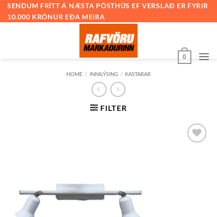
Skip
SENDUM FRÍTT Á NÆSTA PÓSTHÚS EF VERSLAÐ ER FYRIR
10.000 KRÓNUR EÐA MEIRA
to
content
0
HOME
/
INNILÝSING
/
KASTARAR
FILTER
Bæta við
á
óskalista