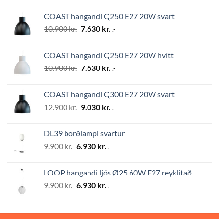
was:
is:
COAST hangandi Q250 E27 20W svart
12.900 kr..
9.030 kr..
Original
Current
10.900
kr.
7.630
kr.
.-
price
price
was:
is:
COAST hangandi Q250 E27 20W hvítt
10.900 kr..
7.630 kr..
Original
Current
10.900
kr.
7.630
kr.
.-
price
price
was:
is:
COAST hangandi Q300 E27 20W svart
10.900 kr..
7.630 kr..
Original
Current
12.900
kr.
9.030
kr.
.-
price
price
was:
is:
DL39 borðlampi svartur
12.900 kr..
9.030 kr..
Original
Current
9.900
kr.
6.930
kr.
.-
price
price
was:
is:
LOOP hangandi ljós Ø25 60W E27 reyklitað
9.900 kr..
6.930 kr..
Original
Current
9.900
kr.
6.930
kr.
.-
price
price
was:
is:
9.900 kr..
6.930 kr..