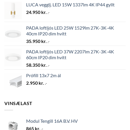
LUCA vegglj. LED 15W 1337lm 4K IP44 gyllt
24.950
kr.
.-
PADA loftljós LED 25W 1529lm 27K-3K-4K
40cm IP20 dim hvítt
35.950
kr.
.-
PADA loftljós LED 37W 2207lm 27K-3K-4K
60cm IP20 dim hvítt
58.350
kr.
.-
Prófíll 13x7 2m ál
2.950
kr.
.-
VINSÆLAST
Modul Tengill 16A B.V. HV
865
kr.
.-