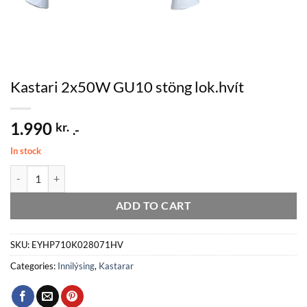
Kastari 2x50W GU10 stöng lok.hvít
1.990
kr.
.-
In stock
Kastari 2x50W GU10 stöng lok.hvít quantity
ADD TO CART
SKU:
EYHP710K028071HV
Categories:
Innilýsing
,
Kastarar