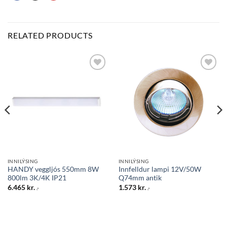
RELATED PRODUCTS
Bæta
Bæta
við á
við á
óskalista
óskalista
INNILÝSING
INNILÝSING
HANDY veggljós 550mm 8W
Innfelldur lampi 12V/50W
800lm 3K/4K IP21
Q74mm antik
6.465
kr.
1.573
kr.
.-
.-