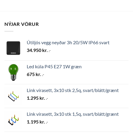
NÝJAR VÖRUR
Útiljós vegg neyðar 3h 20/5W IP66 svart
34.950
kr.
.-
Led kúla P45 E27 1W græn
675
kr.
.-
Link vírasett, 3x10 stk 2,5q, svart/blátt/grænt
1.295
kr.
.-
Link vírasett, 3x10 stk 1,5q, svart/blátt/grænt
1.195
kr.
.-