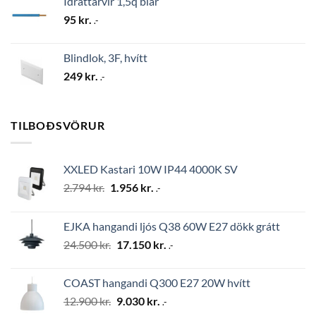
Ídráttarvír 1,5q blár
95
kr.
.-
Blindlok, 3F, hvítt
249
kr.
.-
TILBOÐSVÖRUR
XXLED Kastari 10W IP44 4000K SV
Original
Current
2.794
kr.
1.956
kr.
.-
price
price
was:
is:
EJKA hangandi ljós Q38 60W E27 dökk grátt
2.794 kr..
1.956 kr..
Original
Current
24.500
kr.
17.150
kr.
.-
price
price
was:
is:
COAST hangandi Q300 E27 20W hvítt
24.500 kr..
17.150 kr..
Original
Current
12.900
kr.
9.030
kr.
.-
price
price