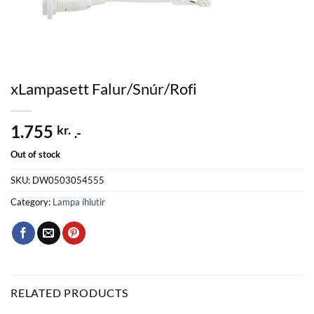
xLampasett Falur/Snúr/Rofi
1.755
kr.
.-
Out of stock
SKU:
DW0503054555
Category:
Lampa íhlutir
RELATED PRODUCTS