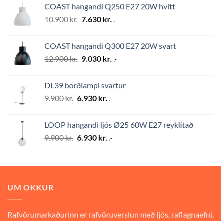
COAST hangandi Q250 E27 20W hvítt
10.900 kr..
7.630 kr..
Original
Current
10.900
kr.
7.630
kr.
.-
price
price
was:
is:
COAST hangandi Q300 E27 20W svart
10.900 kr..
7.630 kr..
Original
Current
12.900
kr.
9.030
kr.
.-
price
price
was:
is:
DL39 borðlampi svartur
12.900 kr..
9.030 kr..
Original
Current
9.900
kr.
6.930
kr.
.-
price
price
was:
is:
LOOP hangandi ljós Ø25 60W E27 reyklitað
9.900 kr..
6.930 kr..
Original
Current
9.900
kr.
6.930
kr.
.-
price
price
was:
is:
9.900 kr..
6.930 kr..
UM OKKUR
Rafvörumarkaðurinn er rafvöruverslun með ljós, raflagnaefni,