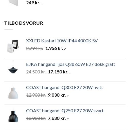
249
kr.
.-
TILBOÐSVÖRUR
XXLED Kastari 10W IP44 4000K SV
Original
Current
2.794
kr.
1.956
kr.
.-
price
price
was:
is:
EJKA hangandi ljós Q38 60W E27 dökk grátt
2.794 kr..
1.956 kr..
Original
Current
24.500
kr.
17.150
kr.
.-
price
price
was:
is:
COAST hangandi Q300 E27 20W hvítt
24.500 kr..
17.150 kr..
Original
Current
12.900
kr.
9.030
kr.
.-
price
price
was:
is:
COAST hangandi Q250 E27 20W svart
12.900 kr..
9.030 kr..
Original
Current
10.900
kr.
7.630
kr.
.-
price
price
was:
is: