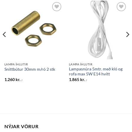
Bæta
Bæta
við á
við á
óskalista
óskalista
LAMPA ÍHLUTIR
LAMPA ÍHLUTIR
Lampasnúra 5mtr. með kló og
Snittbútur 30mm m/ró 2 stk
rofa max 5W E14 hvítt
1.260
kr.
1.865
kr.
.-
.-
NÝJAR VÖRUR