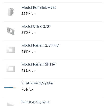
Modul Rofi einf. Hvítt
555
kr.
.-
Modul Grind 2/3F
270
kr.
.-
Modul Rammi 2/3F HV
497
kr.
.-
Modul Rammi 3F HV
481
kr.
.-
Ídráttarvír 1,5q blár
95
kr.
.-
Blindlok, 3F, hvítt