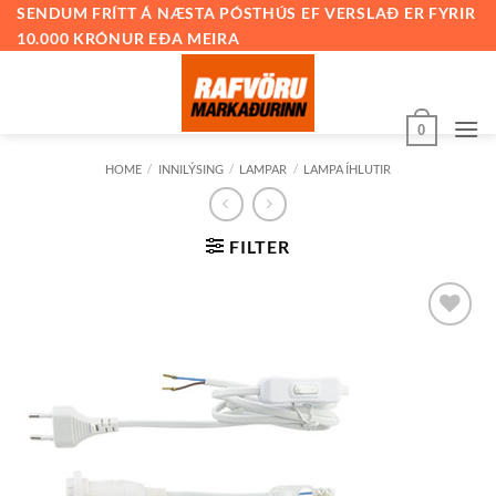
Skip
SENDUM FRÍTT Á NÆSTA PÓSTHÚS EF VERSLAÐ ER FYRIR
10.000 KRÓNUR EÐA MEIRA
to
content
0
HOME
/
INNILÝSING
/
LAMPAR
/
LAMPA ÍHLUTIR
FILTER
Bæta við
á
óskalista