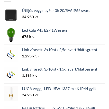
Útiljós vegg neyðar 3h 20/5W IP66 svart
34.950
kr.
.-
Led kúla P45 E27 1W græn
675
kr.
.-
Link vírasett, 3x10 stk 2,5q, svart/blátt/grænt
1.295
kr.
.-
Link vírasett, 3x10 stk 1,5q, svart/blátt/grænt
1.195
kr.
.-
LUCA vegglj. LED 15W 1337lm 4K IP44 gyllt
24.950
kr.
.-
PADA loftljós LED 25W 1529lm 27K-3K-4K