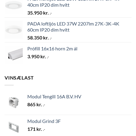
40cm IP20 dim hvítt
35.950
kr.
.-
PADA loftljós LED 37W 2207lm 27K-3K-4K
60cm IP20 dim hvítt
58.350
kr.
.-
Prófíll 16x16 horn 2m ál
3.950
kr.
.-
VINSÆLAST
Modul Tengill 16A B.V. HV
865
kr.
.-
Modul Grind 3F
171
kr.
.-