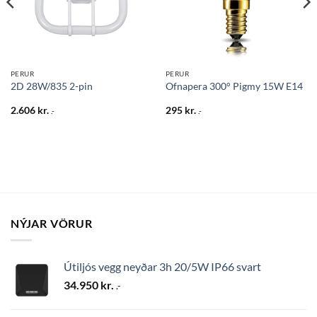
PERUR
PERUR
2D 28W/835 2-pin
Ofnapera 300° Pigmy 15W E14
2.606
kr.
295
kr.
.-
.-
NÝJAR VÖRUR
Útiljós vegg neyðar 3h 20/5W IP66 svart
34.950
kr.
.-