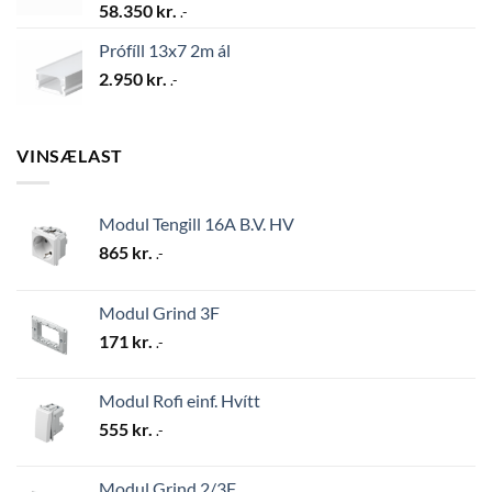
58.350
kr.
.-
Prófíll 13x7 2m ál
2.950
kr.
.-
VINSÆLAST
Modul Tengill 16A B.V. HV
865
kr.
.-
Modul Grind 3F
171
kr.
.-
Modul Rofi einf. Hvítt
555
kr.
.-
Modul Grind 2/3F