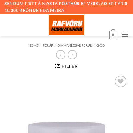
Skip
SENDUM FRÍTT Á NÆSTA PÓSTHÚS EF VERSLAÐ ER FYRIR
10.000 KRÓNUR EÐA MEIRA
to
content
0
HOME
/
PERUR
/
DIMMANLEGAR PERUR
/
GX53
FILTER
Bæta við
á
óskalista