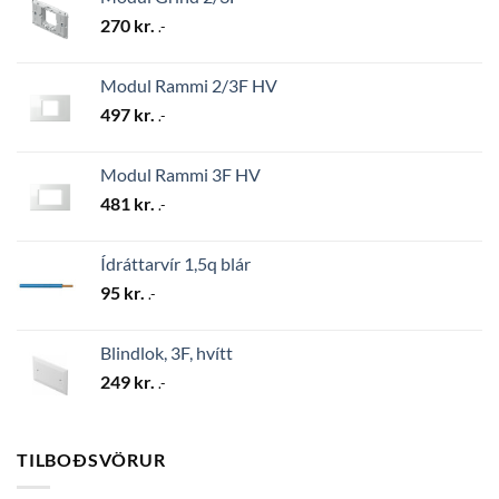
270
kr.
.-
Modul Rammi 2/3F HV
497
kr.
.-
Modul Rammi 3F HV
481
kr.
.-
Ídráttarvír 1,5q blár
95
kr.
.-
Blindlok, 3F, hvítt
249
kr.
.-
TILBOÐSVÖRUR