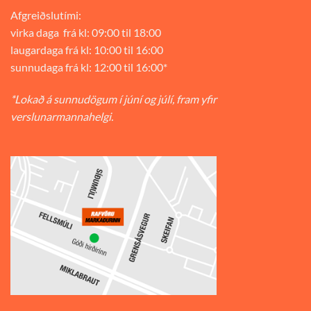
Afgreiðslutími:
virka daga frá kl: 09:00 til 18:00
laugardaga frá kl: 10:00 til 16:00
sunnudaga frá kl: 12:00 til 16:00*
*Lokað á sunnudögum í júní og júlí, fram yfir
verslunarmannahelgi.