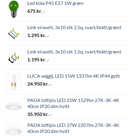
Led kúla P45 E27 1W græn
675
kr.
.-
Link vírasett, 3x10 stk 2,5q, svart/blátt/grænt
1.295
kr.
.-
Link vírasett, 3x10 stk 1,5q, svart/blátt/grænt
1.195
kr.
.-
LUCA vegglj. LED 15W 1337lm 4K IP44 gyllt
24.950
kr.
.-
PADA loftljós LED 25W 1529lm 27K-3K-4K
40cm IP20 dim hvítt
35.950
kr.
.-
PADA loftljós LED 37W 2207lm 27K-3K-4K
60cm IP20 dim hvítt