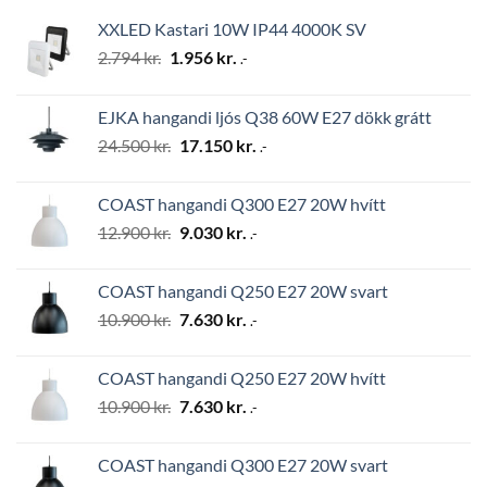
XXLED Kastari 10W IP44 4000K SV
Original
Current
2.794
kr.
1.956
kr.
.-
price
price
was:
is:
EJKA hangandi ljós Q38 60W E27 dökk grátt
2.794 kr..
1.956 kr..
Original
Current
24.500
kr.
17.150
kr.
.-
price
price
was:
is:
COAST hangandi Q300 E27 20W hvítt
24.500 kr..
17.150 kr..
Original
Current
12.900
kr.
9.030
kr.
.-
price
price
was:
is:
COAST hangandi Q250 E27 20W svart
12.900 kr..
9.030 kr..
Original
Current
10.900
kr.
7.630
kr.
.-
price
price
was:
is:
COAST hangandi Q250 E27 20W hvítt
10.900 kr..
7.630 kr..
Original
Current
10.900
kr.
7.630
kr.
.-
price
price
was:
is:
COAST hangandi Q300 E27 20W svart
10.900 kr..
7.630 kr..