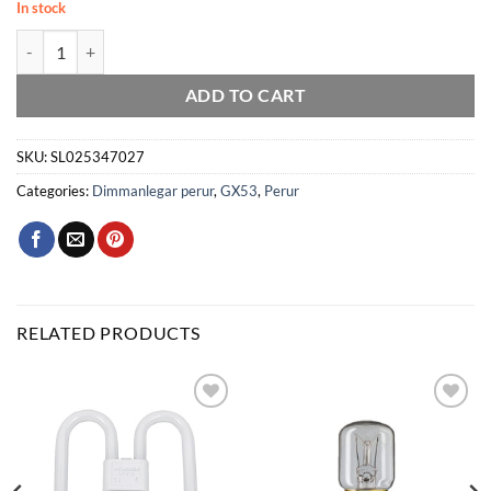
In stock
LED GX53 6W 470lm 27K opal dimmanleg quantity
ADD TO CART
SKU:
SL025347027
Categories:
Dimmanlegar perur
,
GX53
,
Perur
RELATED PRODUCTS
Bæta
Bæta
við á
við á
óskalista
óskalista