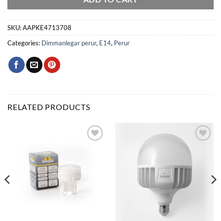
SKU:
AAPKE4713708
Categories:
Dimmanlegar perur
,
E14
,
Perur
RELATED PRODUCTS
Bæta
Bæta
við á
við á
óskalista
óskalista