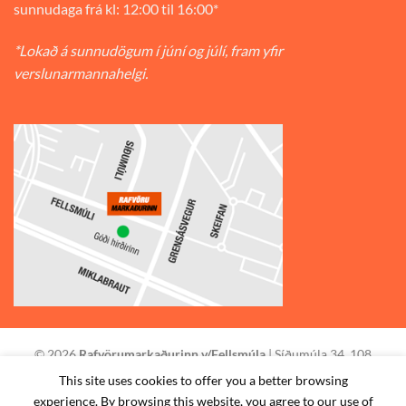
sunnudaga frá kl: 12:00 til 16:00*
*Lokað á sunnudögum í júní og júlí, fram yfir
verslunarmannahelgi.
© 2026
Rafvörumarkaðurinn v/Fellsmúla
| Síðumúla 34, 108
Reykjavík | S: 585-2888 |
This site uses cookies to offer you a better browsing
experience. By browsing this website, you agree to our use of