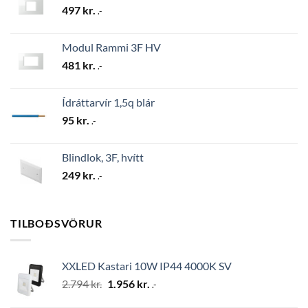
497
kr.
.-
Modul Rammi 3F HV
481
kr.
.-
Ídráttarvír 1,5q blár
95
kr.
.-
Blindlok, 3F, hvítt
249
kr.
.-
TILBOÐSVÖRUR
XXLED Kastari 10W IP44 4000K SV
Original
Current
2.794
kr.
1.956
kr.
.-
price
price