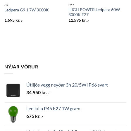
G9
E27
HIGH POWER Ledpera 60W
Ledpera G9 1,7W 3000K
3000K E27
1.695
kr.
11.595
kr.
.-
.-
NÝJAR VÖRUR
Útiljós vegg neyðar 3h 20/5W IP66 svart
34.950
kr.
.-
Led kúla P45 E27 1W græn
675
kr.
.-