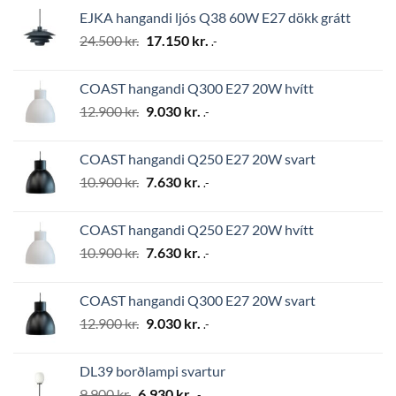
was:
is:
EJKA hangandi ljós Q38 60W E27 dökk grátt
2.794 kr..
1.956 kr..
Original
Current
24.500
kr.
17.150
kr.
.-
price
price
was:
is:
COAST hangandi Q300 E27 20W hvítt
24.500 kr..
17.150 kr..
Original
Current
12.900
kr.
9.030
kr.
.-
price
price
was:
is:
COAST hangandi Q250 E27 20W svart
12.900 kr..
9.030 kr..
Original
Current
10.900
kr.
7.630
kr.
.-
price
price
was:
is:
COAST hangandi Q250 E27 20W hvítt
10.900 kr..
7.630 kr..
Original
Current
10.900
kr.
7.630
kr.
.-
price
price
was:
is:
COAST hangandi Q300 E27 20W svart
10.900 kr..
7.630 kr..
Original
Current
12.900
kr.
9.030
kr.
.-
price
price
was:
is:
DL39 borðlampi svartur
12.900 kr..
9.030 kr..
Original
Current
9.900
kr.
6.930
kr.
.-