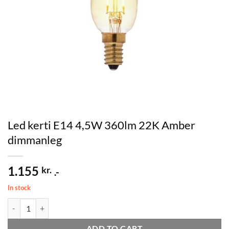
Led kerti E14 4,5W 360lm 22K Amber
dimmanleg
1.155
kr.
.-
In stock
Led kerti E14 4,5W 360lm 22K Amber dimmanleg quantity
ADD TO CART