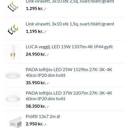
Link vírasett, 3x10 stk 2,5q, svart/blátt/grænt
1.295
kr.
.-
Link vírasett, 3x10 stk 1,5q, svart/blátt/grænt
1.195
kr.
.-
LUCA vegglj. LED 15W 1337lm 4K IP44 gyllt
24.950
kr.
.-
PADA loftljós LED 25W 1529lm 27K-3K-4K
40cm IP20 dim hvítt
35.950
kr.
.-
PADA loftljós LED 37W 2207lm 27K-3K-4K
60cm IP20 dim hvítt
58.350
kr.
.-
Prófíll 13x7 2m ál
2.950
kr.
.-