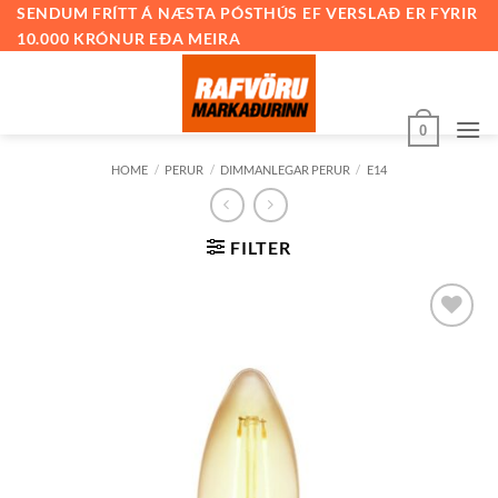
Skip
SENDUM FRÍTT Á NÆSTA PÓSTHÚS EF VERSLAÐ ER FYRIR
10.000 KRÓNUR EÐA MEIRA
to
content
0
HOME
/
PERUR
/
DIMMANLEGAR PERUR
/
E14
FILTER
Bæta við
á
óskalista