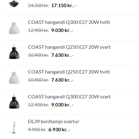
Original
Current
24.500
kr.
17.150
kr.
.-
price
price
was:
is:
COAST hangandi Q300 E27 20W hvítt
24.500 kr..
17.150 kr..
Original
Current
12.900
kr.
9.030
kr.
.-
price
price
was:
is:
COAST hangandi Q250 E27 20W svart
12.900 kr..
9.030 kr..
Original
Current
10.900
kr.
7.630
kr.
.-
price
price
was:
is:
COAST hangandi Q250 E27 20W hvítt
10.900 kr..
7.630 kr..
Original
Current
10.900
kr.
7.630
kr.
.-
price
price
was:
is:
COAST hangandi Q300 E27 20W svart
10.900 kr..
7.630 kr..
Original
Current
12.900
kr.
9.030
kr.
.-
price
price
was:
is:
DL39 borðlampi svartur
12.900 kr..
9.030 kr..
Original
Current
9.900
kr.
6.930
kr.
.-
price
price