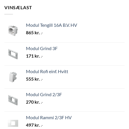
VINSÆLAST
Modul Tengill 16A B.V. HV
865
kr.
.-
Modul Grind 3F
171
kr.
.-
Modul Rofi einf. Hvítt
555
kr.
.-
Modul Grind 2/3F
270
kr.
.-
Modul Rammi 2/3F HV
497
kr.
.-