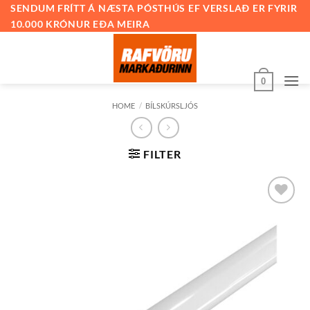
Skip
SENDUM FRÍTT Á NÆSTA PÓSTHÚS EF VERSLAÐ ER FYRIR
10.000 KRÓNUR EÐA MEIRA
to
content
0
HOME
/
BÍLSKÚRSLJÓS
FILTER
Bæta við
á
óskalista