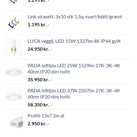
.-
Link vírasett, 3x10 stk 1,5q, svart/blátt/grænt
1.195
kr.
.-
LUCA vegglj. LED 15W 1337lm 4K IP44 gyllt
24.950
kr.
.-
PADA loftljós LED 25W 1529lm 27K-3K-4K
40cm IP20 dim hvítt
35.950
kr.
.-
PADA loftljós LED 37W 2207lm 27K-3K-4K
60cm IP20 dim hvítt
58.350
kr.
.-
Prófíll 13x7 2m ál
2.950
kr.
.-