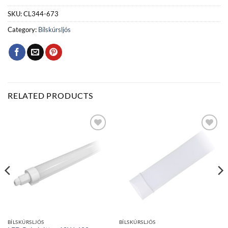
SKU:
CL344-673
Category:
Bílskúrsljós
RELATED PRODUCTS
Bæta
Bæta
við á
við á
óskalista
óskalista
BÍLSKÚRSLJÓS
BÍLSKÚRSLJÓS