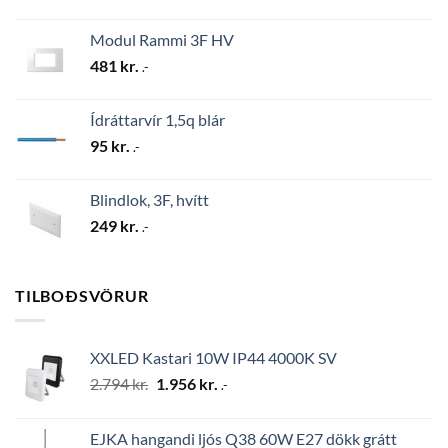
Modul Rammi 3F HV
481
kr.
.-
Ídráttarvír 1,5q blár
95
kr.
.-
Blindlok, 3F, hvítt
249
kr.
.-
TILBOÐSVÖRUR
XXLED Kastari 10W IP44 4000K SV
Original
Current
2.794
kr.
1.956
kr.
.-
price
price
was:
is:
EJKA hangandi ljós Q38 60W E27 dökk grátt
2.794 kr..
1.956 kr..