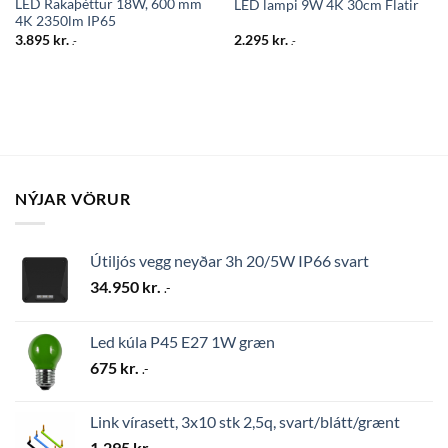
LED Rakaþéttur 18W, 600 mm
LED lampi 9W 4K 30cm Flatir
4K 2350lm IP65
3.895
kr.
2.295
kr.
.-
.-
NÝJAR VÖRUR
Útiljós vegg neyðar 3h 20/5W IP66 svart
34.950
kr.
.-
Led kúla P45 E27 1W græn
675
kr.
.-
Link vírasett, 3x10 stk 2,5q, svart/blátt/grænt
1.295
kr.