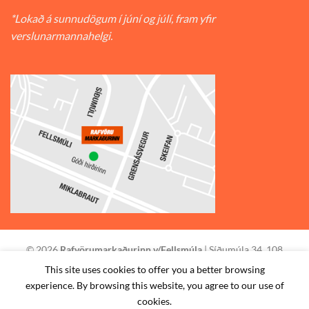
*Lokað á sunnudögum í júní og júlí, fram yfir
verslunarmannahelgi.
© 2026
Rafvörumarkaðurinn v/Fellsmúla
| Síðumúla 34, 108
Reykjavík | S: 585-2888 |
This site uses cookies to offer you a better browsing
experience. By browsing this website, you agree to our use of
STAÐSETNING
HAFA SAMBAND
SKILMÁLAR
cookies.