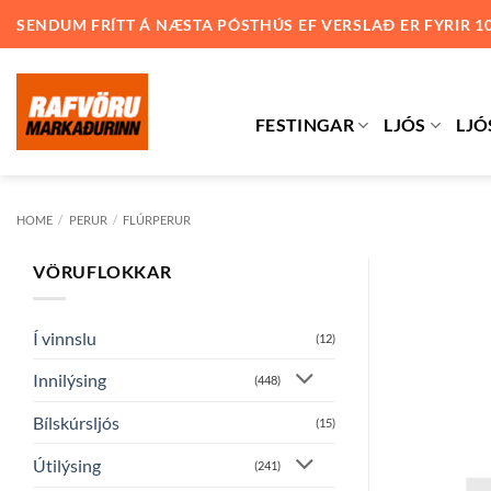
Skip
SENDUM FRÍTT Á NÆSTA PÓSTHÚS EF VERSLAÐ ER FYRIR 1
to
content
FESTINGAR
LJÓS
LJÓ
HOME
/
PERUR
/
FLÚRPERUR
VÖRUFLOKKAR
Í vinnslu
(12)
Innilýsing
(448)
Bílskúrsljós
(15)
Útilýsing
(241)