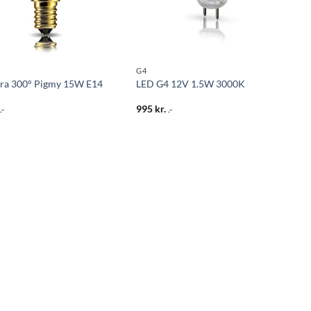
G4
ra 300° Pigmy 15W E14
LED G4 12V 1.5W 3000K
995
kr.
.-
.-