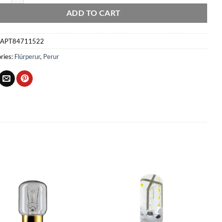
ADD TO CART
APT84711522
ries:
Flúrperur
,
Perur
Bæta
Bæta
við á
við á
óskalista
óskalista