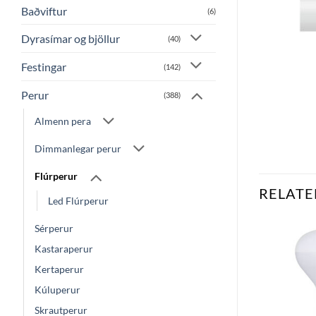
Baðviftur
(6)
Dyrasímar og bjöllur
(40)
Festingar
(142)
Perur
(388)
Almenn pera
Dimmanlegar perur
Flúrperur
RELATE
Led Flúrperur
Sérperur
Kastaraperur
Bæta
Bæta
Kertaperur
við á
við á
óskalista
óskalista
Kúluperur
Skrautperur