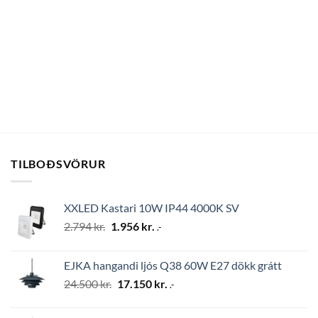
TILBOÐSVÖRUR
XXLED Kastari 10W IP44 4000K SV
Original
Current
2.794
kr.
1.956
kr.
.-
price
price
was:
is:
EJKA hangandi ljós Q38 60W E27 dökk grátt
2.794 kr..
1.956 kr..
Original
Current
24.500
kr.
17.150
kr.
.-
price
price
was:
is: