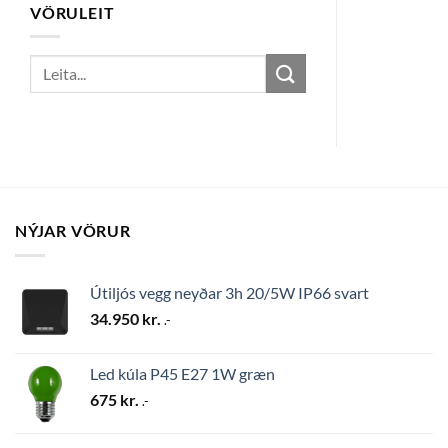
VÖRULEIT
Search
for:
NÝJAR VÖRUR
Útiljós vegg neyðar 3h 20/5W IP66 svart
34.950
kr.
.-
Led kúla P45 E27 1W græn
675
kr.
.-