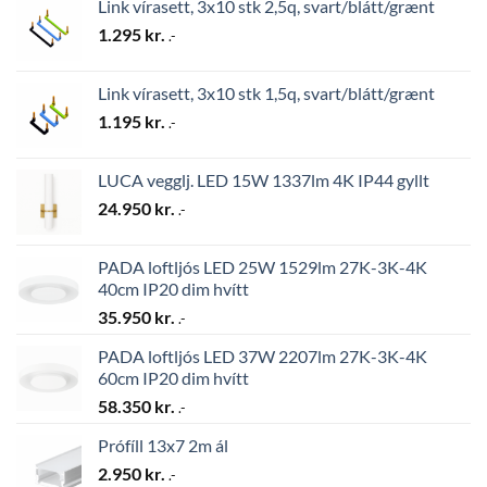
Link vírasett, 3x10 stk 2,5q, svart/blátt/grænt
1.295
kr.
.-
Link vírasett, 3x10 stk 1,5q, svart/blátt/grænt
1.195
kr.
.-
LUCA vegglj. LED 15W 1337lm 4K IP44 gyllt
24.950
kr.
.-
PADA loftljós LED 25W 1529lm 27K-3K-4K
40cm IP20 dim hvítt
35.950
kr.
.-
PADA loftljós LED 37W 2207lm 27K-3K-4K
60cm IP20 dim hvítt
58.350
kr.
.-
Prófíll 13x7 2m ál
2.950
kr.
.-