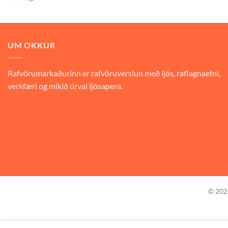
UM OKKUR
Rafvörumarkaðurinn er rafvöruverslun með ljós, raflagnaefni,
verkfæri og mikið úrval ljósapera.
© 20