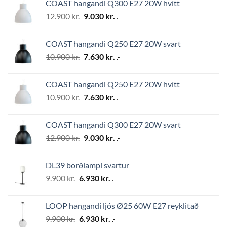
COAST hangandi Q300 E27 20W hvítt
24.500 kr..
17.150 kr..
Original
Current
12.900
kr.
9.030
kr.
.-
price
price
was:
is:
COAST hangandi Q250 E27 20W svart
12.900 kr..
9.030 kr..
Original
Current
10.900
kr.
7.630
kr.
.-
price
price
was:
is:
COAST hangandi Q250 E27 20W hvítt
10.900 kr..
7.630 kr..
Original
Current
10.900
kr.
7.630
kr.
.-
price
price
was:
is:
COAST hangandi Q300 E27 20W svart
10.900 kr..
7.630 kr..
Original
Current
12.900
kr.
9.030
kr.
.-
price
price
was:
is:
DL39 borðlampi svartur
12.900 kr..
9.030 kr..
Original
Current
9.900
kr.
6.930
kr.
.-
price
price
was:
is:
LOOP hangandi ljós Ø25 60W E27 reyklitað
9.900 kr..
6.930 kr..
Original
Current
9.900
kr.
6.930
kr.
.-