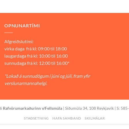
OPNUNARTÍMI
Afgreiðslutími:
virka daga frá kl: 09:00 til 18:00
laugardaga frá kl: 10:00 til 16:00
sunnudaga frá kl: 12:00 til 16:00*
*Lokað á sunnudögum í júní og júlí, fram yfir
verslunarmannahelgi.
26
Rafvörumarkaðurinn v/Fellsmúla
| Síðumúla 34, 108 Reykjavík | S: 585
STAÐSETNING
HAFA SAMBAND
SKILMÁLAR