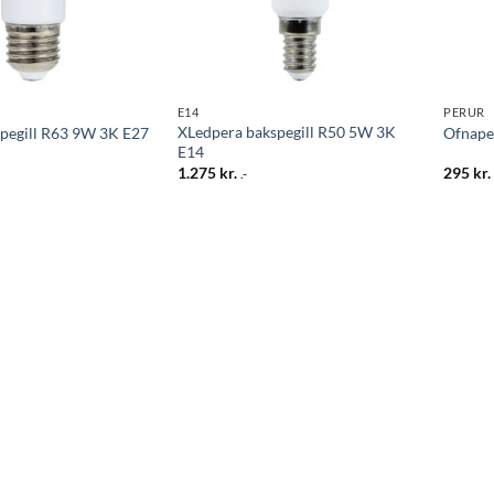
E14
PERUR
XLedpera bakspegill R50 5W 3K
pegill R63 9W 3K E27
Ofnape
E14
1.275
kr.
295
kr.
.-