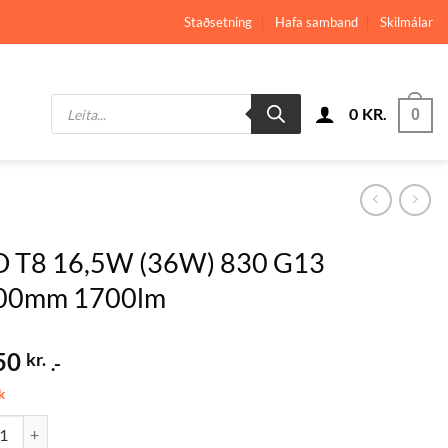
Staðsetning
Hafa samband
Skilmálar
Products
0
KR.
search
0
D T8 16,5W (36W) 830 G13
00mm 1700lm
50
kr.
.-
k
8 16,5W (36W) 830 G13 1200mm 1700lm quantity