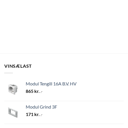
VINSÆLAST
Modul Tengill 16A B.V. HV
865
kr.
.-
Modul Grind 3F
171
kr.
.-