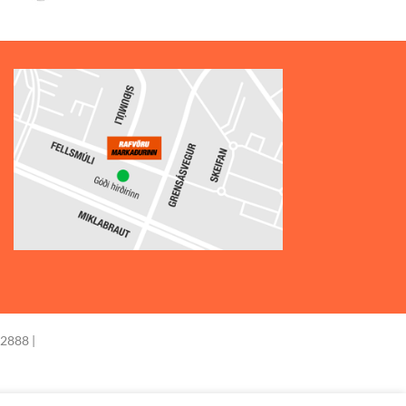
price
price
was:
is:
9.900 kr..
6.930 kr..
-2888 |