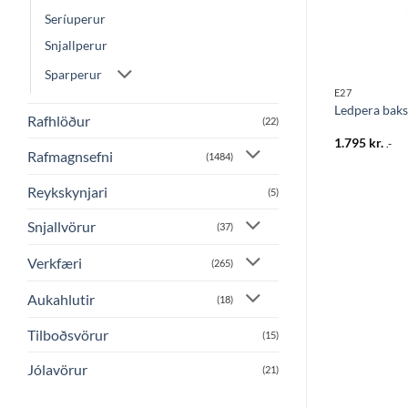
Seríuperur
Snjallperur
Sparperur
PERUR
E27
W (25W) 3K E14
Rörpera T18 7W E14
Ledpera baks
Rafhlöður
(22)
238
kr.
1.795
kr.
.-
.-
Rafmagnsefni
(1484)
Reykskynjari
(5)
Snjallvörur
(37)
Verkfæri
(265)
Aukahlutir
(18)
Tilboðsvörur
(15)
Jólavörur
(21)