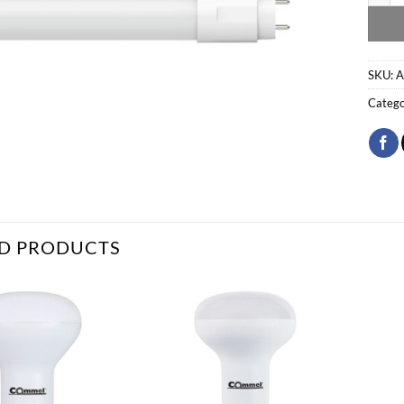
SKU:
A
Catego
D PRODUCTS
Bæta
Bæta
við á
við á
óskalista
óskalista