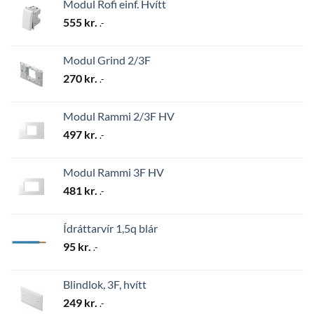
Modul Rofi einf. Hvítt
555
kr.
.-
Modul Grind 2/3F
270
kr.
.-
Modul Rammi 2/3F HV
497
kr.
.-
Modul Rammi 3F HV
481
kr.
.-
Ídráttarvír 1,5q blár
95
kr.
.-
Blindlok, 3F, hvítt
249
kr.
.-