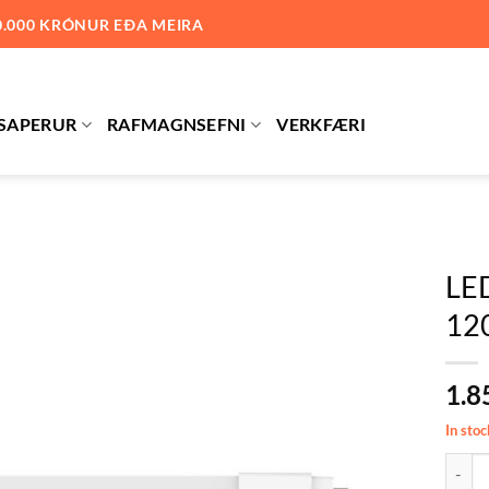
0.000 KRÓNUR EÐA MEIRA
SAPERUR
RAFMAGNSEFNI
VERKFÆRI
LE
12
Bæta við
á
óskalista
1.8
In stoc
LED T