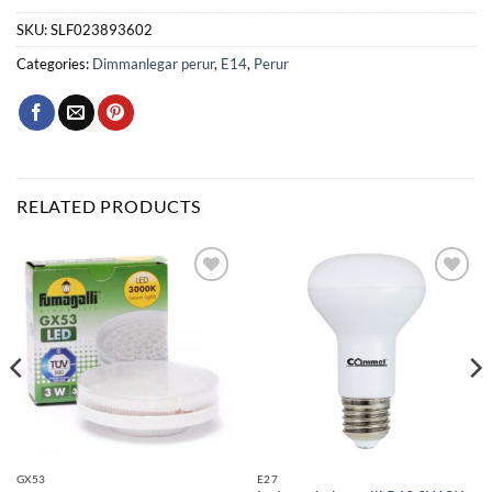
SKU:
SLF023893602
Categories:
Dimmanlegar perur
,
E14
,
Perur
RELATED PRODUCTS
Bæta
Bæta
við á
við á
óskalista
óskalista
GX53
E27