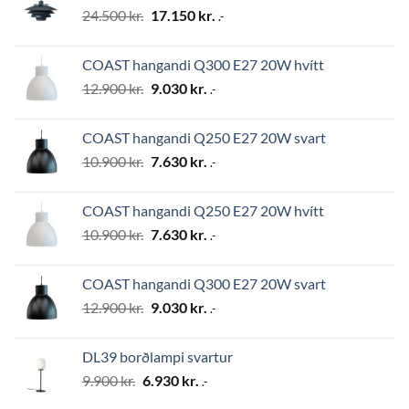
Original
Current
24.500
kr.
17.150
kr.
.-
price
price
was:
is:
COAST hangandi Q300 E27 20W hvítt
24.500 kr..
17.150 kr..
Original
Current
12.900
kr.
9.030
kr.
.-
price
price
was:
is:
COAST hangandi Q250 E27 20W svart
12.900 kr..
9.030 kr..
Original
Current
10.900
kr.
7.630
kr.
.-
price
price
was:
is:
COAST hangandi Q250 E27 20W hvítt
10.900 kr..
7.630 kr..
Original
Current
10.900
kr.
7.630
kr.
.-
price
price
was:
is:
COAST hangandi Q300 E27 20W svart
10.900 kr..
7.630 kr..
Original
Current
12.900
kr.
9.030
kr.
.-
price
price
was:
is:
DL39 borðlampi svartur
12.900 kr..
9.030 kr..
Original
Current
9.900
kr.
6.930
kr.
.-
price
price