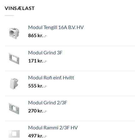
VINSÆLAST
Modul Tengill 16A B.V. HV
865
kr.
.-
Modul Grind 3F
171
kr.
.-
Modul Rofi einf. Hvítt
555
kr.
.-
Modul Grind 2/3F
270
kr.
.-
Modul Rammi 2/3F HV
497
kr.
.-