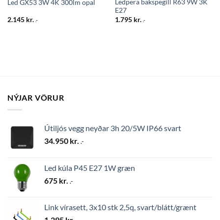
Ledpera bakspegill R63 9W 3K
Led GX53 3W 4K 300lm opal
E27
2.145
kr.
1.795
kr.
.-
.-
NÝJAR VÖRUR
Útiljós vegg neyðar 3h 20/5W IP66 svart
34.950
kr.
.-
Led kúla P45 E27 1W græn
675
kr.
.-
Link vírasett, 3x10 stk 2,5q, svart/blátt/grænt
1.295
kr.