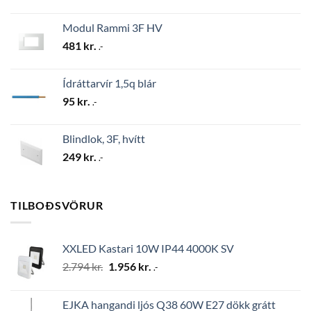
Modul Rammi 3F HV
481
kr.
.-
Ídráttarvír 1,5q blár
95
kr.
.-
Blindlok, 3F, hvítt
249
kr.
.-
TILBOÐSVÖRUR
XXLED Kastari 10W IP44 4000K SV
Original
Current
2.794
kr.
1.956
kr.
.-
price
price
was:
is:
EJKA hangandi ljós Q38 60W E27 dökk grátt
2.794 kr..
1.956 kr..