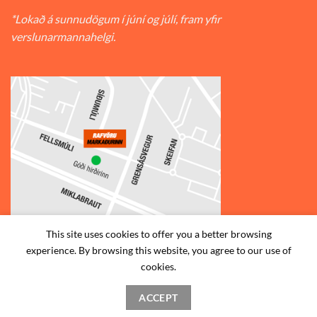
*Lokað á sunnudögum í júní og júlí, fram yfir
verslunarmannahelgi.
This site uses cookies to offer you a better browsing
experience. By browsing this website, you agree to our use of
© 2026
Rafvörumarkaðurinn v/Fellsmúla
| Síðumúla 34, 108
cookies.
Reykjavík | S: 585-2888 |
ACCEPT
STAÐSETNING
HAFA SAMBAND
SKILMÁLAR