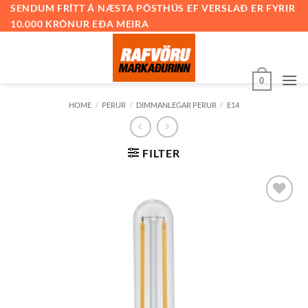
Skip
SENDUM FRÍTT Á NÆSTA PÓSTHÚS EF VERSLAÐ ER FYRIR
10.000 KRÓNUR EÐA MEIRA
to
content
0
HOME
/
PERUR
/
DIMMANLEGAR PERUR
/
E14
FILTER
Bæta við
á
óskalista