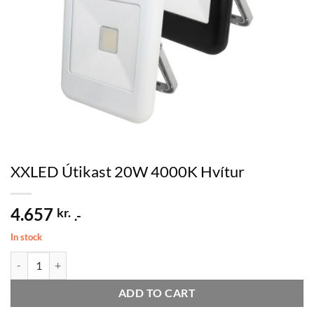
XXLED Útikast 20W 4000K Hvítur
4.657
kr.
.-
In stock
XXLED Útikast 20W 4000K Hvítur quantity
ADD TO CART