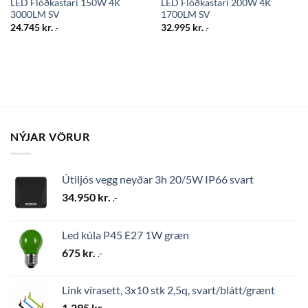
LED Flóðkastari 150W 4K
LED Flóðkastari 200W 4K
3000LM SV
1700LM SV
24.745
kr.
32.995
kr.
.-
.-
NÝJAR VÖRUR
Útiljós vegg neyðar 3h 20/5W IP66 svart
34.950
kr.
.-
Led kúla P45 E27 1W græn
675
kr.
.-
Link vírasett, 3x10 stk 2,5q, svart/blátt/grænt
1.295
kr.