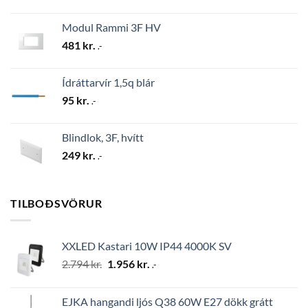
Modul Rammi 3F HV
481
kr.
.-
Ídráttarvír 1,5q blár
95
kr.
.-
Blindlok, 3F, hvítt
249
kr.
.-
TILBOÐSVÖRUR
XXLED Kastari 10W IP44 4000K SV
Original
Current
2.794
kr.
1.956
kr.
.-
price
price
was:
is:
EJKA hangandi ljós Q38 60W E27 dökk grátt
2.794 kr..
1.956 kr..