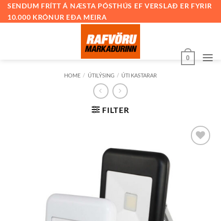
Skip
SENDUM FRÍTT Á NÆSTA PÓSTHÚS EF VERSLAÐ ER FYRIR
10.000 KRÓNUR EÐA MEIRA
to
content
0
HOME
/
ÚTILÝSING
/
ÚTI KASTARAR
FILTER
Bæta við
á
óskalista