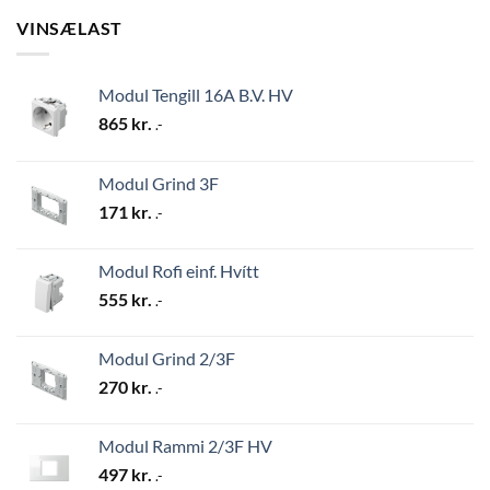
VINSÆLAST
Modul Tengill 16A B.V. HV
865
kr.
.-
Modul Grind 3F
171
kr.
.-
Modul Rofi einf. Hvítt
555
kr.
.-
Modul Grind 2/3F
270
kr.
.-
Modul Rammi 2/3F HV
497
kr.
.-