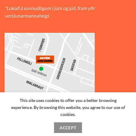
*Lokað á sunnudögum í júní og júlí, fram yfir
verslunarmannahelgi.
This site uses cookies to offer you a better browsing
experience. By browsing this website, you agree to our use of
© 2026
Rafvörumarkaðurinn v/Fellsmúla
| Síðumúla 34, 108
cookies.
Reykjavík | S: 585-2888 |
ACCEPT
STAÐSETNING
HAFA SAMBAND
SKILMÁLAR