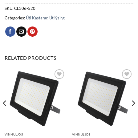
SKU:
CL306-520
Categories:
Úti Kastarar
,
Útilýsing
RELATED PRODUCTS
Bæta
Bæta
við á
við á
óskalista
óskalista
VINNULJÓS
VINNULJÓS