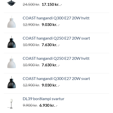
Original
Current
24.500
kr.
17.150
kr.
.-
price
price
was:
is:
COAST hangandi Q300 E27 20W hvítt
24.500 kr..
17.150 kr..
Original
Current
12.900
kr.
9.030
kr.
.-
price
price
was:
is:
COAST hangandi Q250 E27 20W svart
12.900 kr..
9.030 kr..
Original
Current
10.900
kr.
7.630
kr.
.-
price
price
was:
is:
COAST hangandi Q250 E27 20W hvítt
10.900 kr..
7.630 kr..
Original
Current
10.900
kr.
7.630
kr.
.-
price
price
was:
is:
COAST hangandi Q300 E27 20W svart
10.900 kr..
7.630 kr..
Original
Current
12.900
kr.
9.030
kr.
.-
price
price
was:
is:
DL39 borðlampi svartur
12.900 kr..
9.030 kr..
Original
Current
9.900
kr.
6.930
kr.
.-
price
price