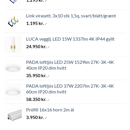
.-
Link vírasett, 3x10 stk 1,5q, svart/blátt/grænt
1.195
kr.
.-
LUCA vegglj. LED 15W 1337lm 4K IP44 gyllt
24.950
kr.
.-
PADA loftljós LED 25W 1529lm 27K-3K-4K
40cm IP20 dim hvítt
35.950
kr.
.-
PADA loftljós LED 37W 2207lm 27K-3K-4K
60cm IP20 dim hvítt
58.350
kr.
.-
Prófíll 16x16 horn 2m ál
3.950
kr.
.-