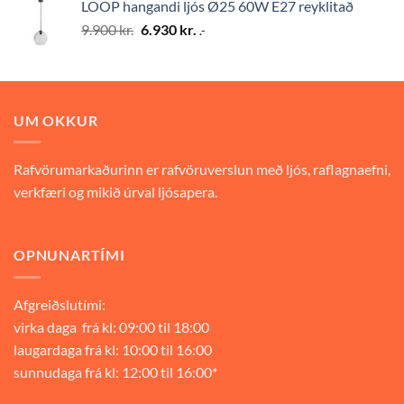
LOOP hangandi ljós Ø25 60W E27 reyklitað
9.900 kr..
6.930 kr..
Original
Current
9.900
kr.
6.930
kr.
.-
price
price
was:
is:
9.900 kr..
6.930 kr..
UM OKKUR
Rafvörumarkaðurinn er rafvöruverslun með ljós, raflagnaefni,
verkfæri og mikið úrval ljósapera.
OPNUNARTÍMI
Afgreiðslutími:
virka daga frá kl: 09:00 til 18:00
laugardaga frá kl: 10:00 til 16:00
sunnudaga frá kl: 12:00 til 16:00*