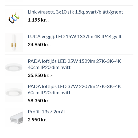
Link vírasett, 3x10 stk 1,5q, svart/blátt/grænt
1.195
kr.
.-
LUCA vegglj. LED 15W 1337lm 4K IP44 gyllt
24.950
kr.
.-
PADA loftljós LED 25W 1529lm 27K-3K-4K
40cm IP20 dim hvítt
35.950
kr.
.-
PADA loftljós LED 37W 2207lm 27K-3K-4K
60cm IP20 dim hvítt
58.350
kr.
.-
Prófíll 13x7 2m ál
2.950
kr.
.-