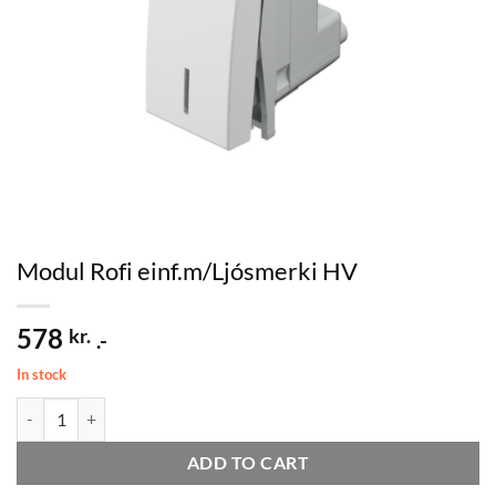
Modul Rofi einf.m/Ljósmerki HV
578
kr.
.-
In stock
Modul Rofi einf.m/Ljósmerki HV quantity
ADD TO CART