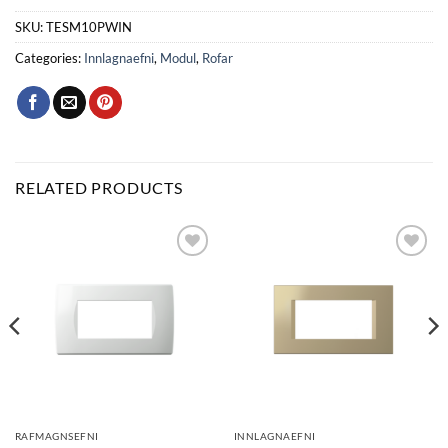
SKU:
TESM10PWIN
Categories:
Innlagnaefni
,
Modul
,
Rofar
RELATED PRODUCTS
Bæta
Bæta
við á
við á
óskalista
óskalista
RAFMAGNSEFNI
INNLAGNAEFNI