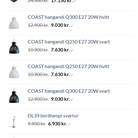
24.500
kr.
17.150
kr.
.-
price
price
was:
is:
COAST hangandi Q300 E27 20W hvítt
24.500 kr..
17.150 kr..
Original
Current
12.900
kr.
9.030
kr.
.-
price
price
was:
is:
COAST hangandi Q250 E27 20W svart
12.900 kr..
9.030 kr..
Original
Current
10.900
kr.
7.630
kr.
.-
price
price
was:
is:
COAST hangandi Q250 E27 20W hvítt
10.900 kr..
7.630 kr..
Original
Current
10.900
kr.
7.630
kr.
.-
price
price
was:
is:
COAST hangandi Q300 E27 20W svart
10.900 kr..
7.630 kr..
Original
Current
12.900
kr.
9.030
kr.
.-
price
price
was:
is:
DL39 borðlampi svartur
12.900 kr..
9.030 kr..
Original
Current
9.900
kr.
6.930
kr.
.-
price
price
was:
is: