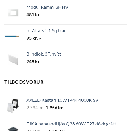
Modul Rammi 3F HV
481
kr.
.-
Ídráttarvír 1,5q blár
95
kr.
.-
Blindlok, 3F, hvítt
249
kr.
.-
TILBOÐSVÖRUR
XXLED Kastari 10W IP44 4000K SV
Original
Current
2.794
kr.
1.956
kr.
.-
price
price
was:
is:
EJKA hangandi ljós Q38 60W E27 dökk grátt
2.794 kr..
1.956 kr..
Original
Current