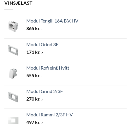
VINSÆLAST
Modul Tengill 16A B.V. HV
865
kr.
.-
Modul Grind 3F
171
kr.
.-
Modul Rofi einf. Hvítt
555
kr.
.-
Modul Grind 2/3F
270
kr.
.-
Modul Rammi 2/3F HV
497
kr.
.-