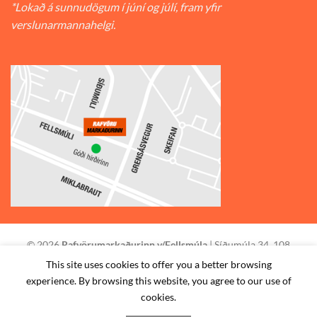
*Lokað á sunnudögum í júní og júlí, fram yfir
verslunarmannahelgi.
© 2026
Rafvörumarkaðurinn v/Fellsmúla
| Síðumúla 34, 108
Reykjavík | S: 585-2888 |
This site uses cookies to offer you a better browsing
experience. By browsing this website, you agree to our use of
STAÐSETNING
HAFA SAMBAND
SKILMÁLAR
cookies.