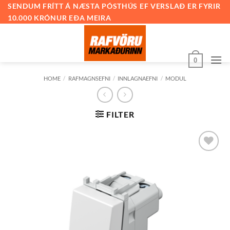
Skip
SENDUM FRÍTT Á NÆSTA PÓSTHÚS EF VERSLAÐ ER FYRIR
10.000 KRÓNUR EÐA MEIRA
to
content
0
HOME
/
RAFMAGNSEFNI
/
INNLAGNAEFNI
/
MODUL
FILTER
Bæta við
á
óskalista