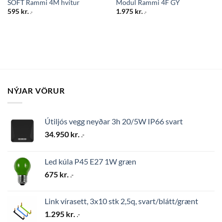
SOFT Rammi 4M hvítur
Modul Rammi 4F GY
595
kr.
1.975
kr.
.-
.-
NÝJAR VÖRUR
Útiljós vegg neyðar 3h 20/5W IP66 svart
34.950
kr.
.-
Led kúla P45 E27 1W græn
675
kr.
.-
Link vírasett, 3x10 stk 2,5q, svart/blátt/grænt
1.295
kr.
.-