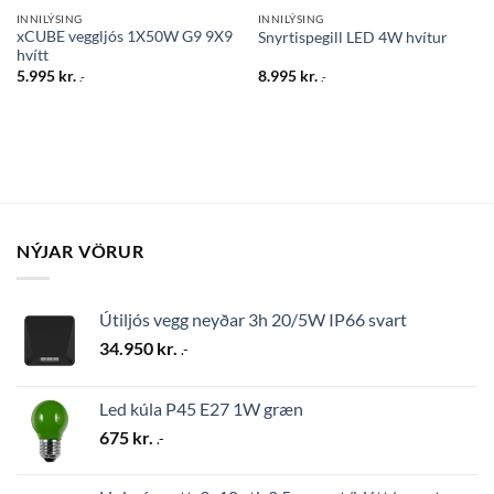
INNILÝSING
INNILÝSING
xCUBE veggljós 1X50W G9 9X9
Snyrtispegill LED 4W hvítur
hvítt
5.995
kr.
8.995
kr.
.-
.-
NÝJAR VÖRUR
Útiljós vegg neyðar 3h 20/5W IP66 svart
34.950
kr.
.-
Led kúla P45 E27 1W græn
675
kr.
.-