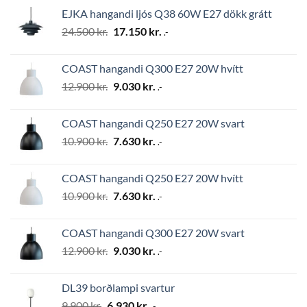
was:
is:
EJKA hangandi ljós Q38 60W E27 dökk grátt
2.794 kr..
1.956 kr..
Original
Current
24.500
kr.
17.150
kr.
.-
price
price
was:
is:
COAST hangandi Q300 E27 20W hvítt
24.500 kr..
17.150 kr..
Original
Current
12.900
kr.
9.030
kr.
.-
price
price
was:
is:
COAST hangandi Q250 E27 20W svart
12.900 kr..
9.030 kr..
Original
Current
10.900
kr.
7.630
kr.
.-
price
price
was:
is:
COAST hangandi Q250 E27 20W hvítt
10.900 kr..
7.630 kr..
Original
Current
10.900
kr.
7.630
kr.
.-
price
price
was:
is:
COAST hangandi Q300 E27 20W svart
10.900 kr..
7.630 kr..
Original
Current
12.900
kr.
9.030
kr.
.-
price
price
was:
is:
DL39 borðlampi svartur
12.900 kr..
9.030 kr..
Original
Current
9.900
kr.
6.930
kr.
.-