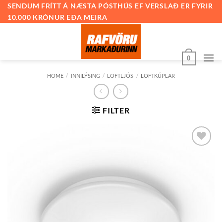
Skip
SENDUM FRÍTT Á NÆSTA PÓSTHÚS EF VERSLAÐ ER FYRIR
10.000 KRÓNUR EÐA MEIRA
to
content
0
HOME
/
INNILÝSING
/
LOFTLJÓS
/
LOFTKÚPLAR
FILTER
Bæta við
á
óskalista