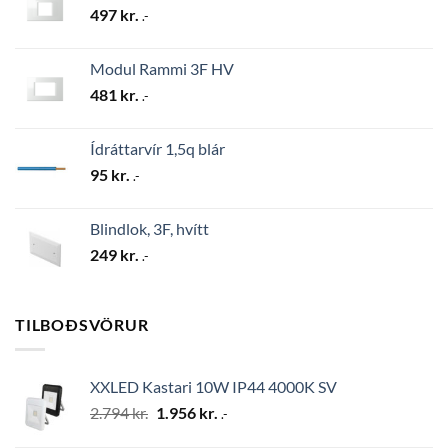
497
kr.
.-
Modul Rammi 3F HV
481
kr.
.-
Ídráttarvír 1,5q blár
95
kr.
.-
Blindlok, 3F, hvítt
249
kr.
.-
TILBOÐSVÖRUR
XXLED Kastari 10W IP44 4000K SV
Original
Current
2.794
kr.
1.956
kr.
.-
price
price