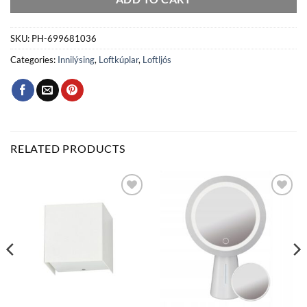
SKU:
PH-699681036
Categories:
Innilýsing
,
Loftkúplar
,
Loftljós
RELATED PRODUCTS
Bæta
Bæta
við á
við á
óskalista
óskalista