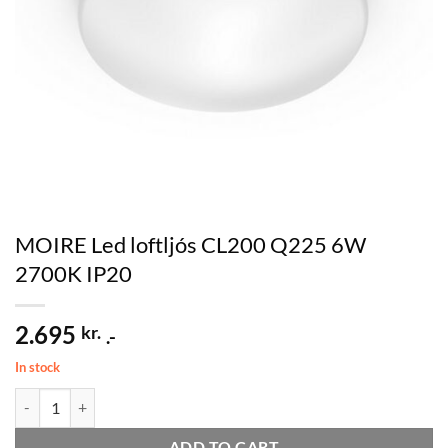
MOIRE Led loftljós CL200 Q225 6W
2700K IP20
2.695
kr.
.-
In stock
MOIRE Led loftljós CL200 Q225 6W 2700K IP20 quantity
ADD TO CART