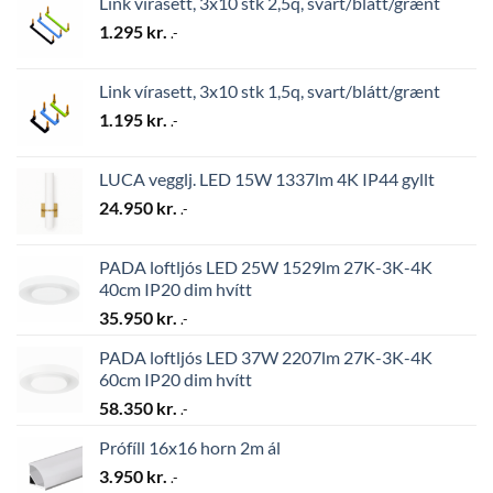
Link vírasett, 3x10 stk 2,5q, svart/blátt/grænt
1.295
kr.
.-
Link vírasett, 3x10 stk 1,5q, svart/blátt/grænt
1.195
kr.
.-
LUCA vegglj. LED 15W 1337lm 4K IP44 gyllt
24.950
kr.
.-
PADA loftljós LED 25W 1529lm 27K-3K-4K
40cm IP20 dim hvítt
35.950
kr.
.-
PADA loftljós LED 37W 2207lm 27K-3K-4K
60cm IP20 dim hvítt
58.350
kr.
.-
Prófíll 16x16 horn 2m ál
3.950
kr.
.-