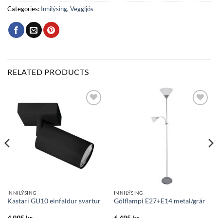
Categories:
Innilýsing
,
Veggljós
RELATED PRODUCTS
Bæta
Bæta
við á
við á
óskalista
óskalista
INNILÝSING
INNILÝSING
Kastari GU10 einfaldur svartur
Gólflampi E27+E14 metal/grár
4.995
kr.
6.495
kr.