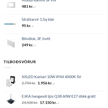
481
kr.
.-
Ídráttarvír 1,5q blár
95
kr.
.-
Blindlok, 3F, hvítt
249
kr.
.-
TILBOÐSVÖRUR
XXLED Kastari 10W IP44 4000K SV
Original
Current
2.794
kr.
1.956
kr.
.-
price
price
was:
is:
EJKA hangandi ljós Q38 60W E27 dökk grátt
2.794 kr..
1.956 kr..
Original
Current
24.500
kr.
17.150
kr.
.-
price
price