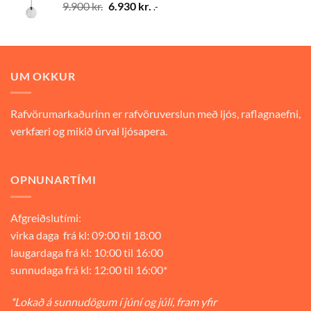
Original
Current
9.900
kr.
6.930
kr.
.-
price
price
was:
is:
9.900 kr..
6.930 kr..
UM OKKUR
Rafvörumarkaðurinn er rafvöruverslun með ljós, raflagnaefni,
verkfæri og mikið úrval ljósapera.
OPNUNARTÍMI
Afgreiðslutími:
virka daga frá kl: 09:00 til 18:00
laugardaga frá kl: 10:00 til 16:00
sunnudaga frá kl: 12:00 til 16:00*
*Lokað á sunnudögum í júní og júlí, fram yfir