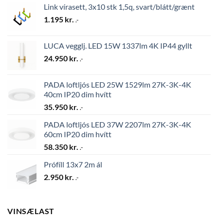
Link vírasett, 3x10 stk 1,5q, svart/blátt/grænt
1.195
kr.
.-
LUCA vegglj. LED 15W 1337lm 4K IP44 gyllt
24.950
kr.
.-
PADA loftljós LED 25W 1529lm 27K-3K-4K
40cm IP20 dim hvítt
35.950
kr.
.-
PADA loftljós LED 37W 2207lm 27K-3K-4K
60cm IP20 dim hvítt
58.350
kr.
.-
Prófíll 13x7 2m ál
2.950
kr.
.-
VINSÆLAST