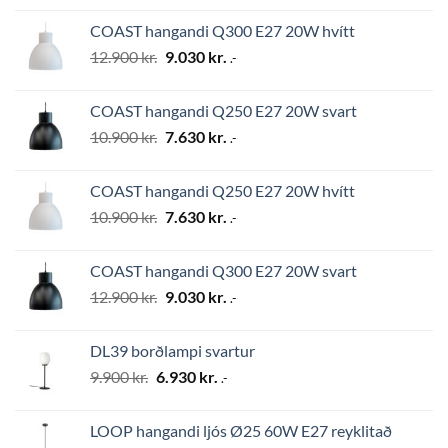
was:
is:
COAST hangandi Q300 E27 20W hvítt
24.500 kr..
17.150 kr..
Original
Current
12.900
kr.
9.030
kr.
.-
price
price
was:
is:
COAST hangandi Q250 E27 20W svart
12.900 kr..
9.030 kr..
Original
Current
10.900
kr.
7.630
kr.
.-
price
price
was:
is:
COAST hangandi Q250 E27 20W hvítt
10.900 kr..
7.630 kr..
Original
Current
10.900
kr.
7.630
kr.
.-
price
price
was:
is:
COAST hangandi Q300 E27 20W svart
10.900 kr..
7.630 kr..
Original
Current
12.900
kr.
9.030
kr.
.-
price
price
was:
is:
DL39 borðlampi svartur
12.900 kr..
9.030 kr..
Original
Current
9.900
kr.
6.930
kr.
.-
price
price
was:
is:
LOOP hangandi ljós Ø25 60W E27 reyklitað
9.900 kr..
6.930 kr..