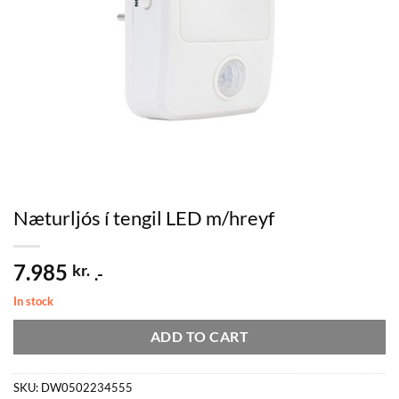
Næturljós í tengil LED m/hreyf
7.985
kr.
.-
In stock
ADD TO CART
SKU:
DW0502234555