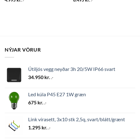
.-
.-
NÝJAR VÖRUR
Útiljós vegg neyðar 3h 20/5W IP66 svart
34.950
kr.
.-
Led kúla P45 E27 1W græn
675
kr.
.-
Link vírasett, 3x10 stk 2,5q, svart/blátt/grænt
1.295
kr.
.-