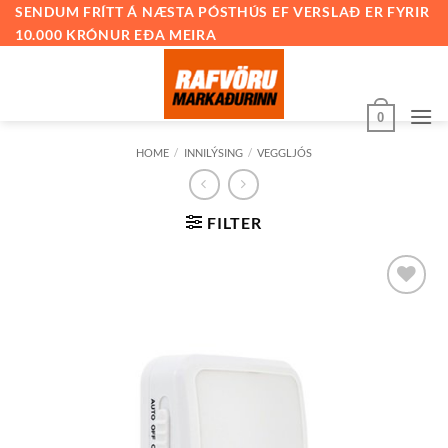
Skip
SENDUM FRÍTT Á NÆSTA PÓSTHÚS EF VERSLAÐ ER FYRIR
10.000 KRÓNUR EÐA MEIRA
to
content
0
HOME
/
INNILÝSING
/
VEGGLJÓS
FILTER
Bæta við
á
óskalista