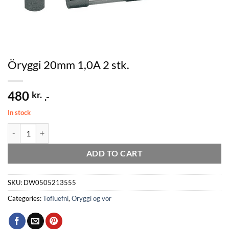
Öryggi 20mm 1,0A 2 stk.
480
kr.
.-
In stock
Öryggi 20mm 1,0A 2 stk. quantity
ADD TO CART
SKU:
DW0505213555
Categories:
Töfluefni
,
Öryggi og vör