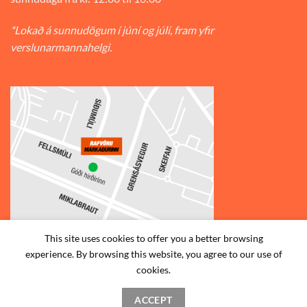
*Lokað á sunnudögum í júní og júlí, fram yfir
verslunarmannahelgi.
This site uses cookies to offer you a better browsing
experience. By browsing this website, you agree to our use of
© 2026
Rafvörumarkaðurinn v/Fellsmúla
| Síðumúla 34, 108
cookies.
Reykjavík | S: 585-2888 |
ACCEPT
STAÐSETNING
HAFA SAMBAND
SKILMÁLAR