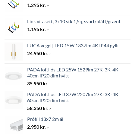
1.295
kr.
.-
Link vírasett, 3x10 stk 1,5q, svart/blátt/grænt
1.195
kr.
.-
LUCA vegglj. LED 15W 1337lm 4K IP44 gyllt
24.950
kr.
.-
PADA loftljós LED 25W 1529lm 27K-3K-4K
40cm IP20 dim hvítt
35.950
kr.
.-
PADA loftljós LED 37W 2207lm 27K-3K-4K
60cm IP20 dim hvítt
58.350
kr.
.-
Prófíll 13x7 2m ál
2.950
kr.
.-