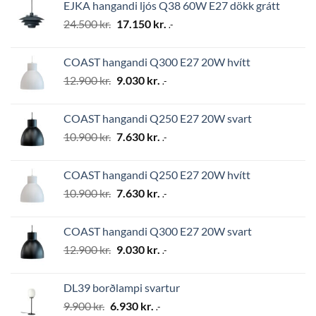
EJKA hangandi ljós Q38 60W E27 dökk grátt
2.794 kr..
1.956 kr..
Original
Current
24.500
kr.
17.150
kr.
.-
price
price
was:
is:
COAST hangandi Q300 E27 20W hvítt
24.500 kr..
17.150 kr..
Original
Current
12.900
kr.
9.030
kr.
.-
price
price
was:
is:
COAST hangandi Q250 E27 20W svart
12.900 kr..
9.030 kr..
Original
Current
10.900
kr.
7.630
kr.
.-
price
price
was:
is:
COAST hangandi Q250 E27 20W hvítt
10.900 kr..
7.630 kr..
Original
Current
10.900
kr.
7.630
kr.
.-
price
price
was:
is:
COAST hangandi Q300 E27 20W svart
10.900 kr..
7.630 kr..
Original
Current
12.900
kr.
9.030
kr.
.-
price
price
was:
is:
DL39 borðlampi svartur
12.900 kr..
9.030 kr..
Original
Current
9.900
kr.
6.930
kr.
.-