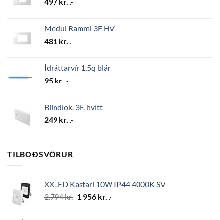
497
kr.
.-
Modul Rammi 3F HV
481
kr.
.-
Ídráttarvír 1,5q blár
95
kr.
.-
Blindlok, 3F, hvítt
249
kr.
.-
TILBOÐSVÖRUR
XXLED Kastari 10W IP44 4000K SV
Original
Current
2.794
kr.
1.956
kr.
.-
price
price
was:
is: