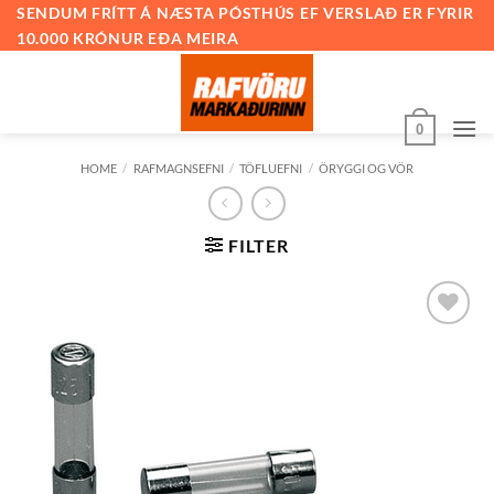
Skip
SENDUM FRÍTT Á NÆSTA PÓSTHÚS EF VERSLAÐ ER FYRIR
10.000 KRÓNUR EÐA MEIRA
to
content
0
HOME
/
RAFMAGNSEFNI
/
TÖFLUEFNI
/
ÖRYGGI OG VÖR
FILTER
Bæta við
á
óskalista