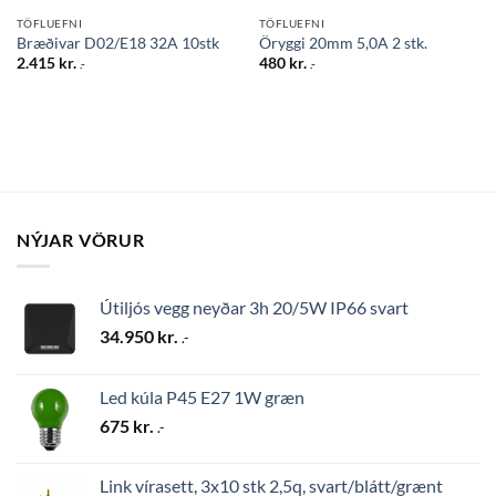
TÖFLUEFNI
TÖFLUEFNI
Bræðivar D02/E18 32A 10stk
Öryggi 20mm 5,0A 2 stk.
2.415
kr.
480
kr.
.-
.-
NÝJAR VÖRUR
Útiljós vegg neyðar 3h 20/5W IP66 svart
34.950
kr.
.-
Led kúla P45 E27 1W græn
675
kr.
.-
Link vírasett, 3x10 stk 2,5q, svart/blátt/grænt