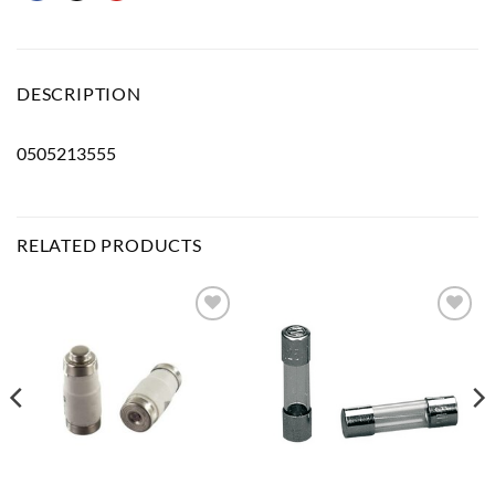
DESCRIPTION
0505213555
RELATED PRODUCTS
Bæta
Bæta
við á
við á
óskalista
óskalista