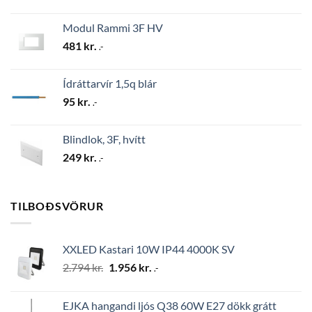
Modul Rammi 3F HV
481
kr.
.-
Ídráttarvír 1,5q blár
95
kr.
.-
Blindlok, 3F, hvítt
249
kr.
.-
TILBOÐSVÖRUR
XXLED Kastari 10W IP44 4000K SV
Original
Current
2.794
kr.
1.956
kr.
.-
price
price
was:
is:
EJKA hangandi ljós Q38 60W E27 dökk grátt
2.794 kr..
1.956 kr..