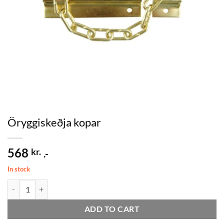
Öryggiskeðja kopar
568
kr.
.-
In stock
Öryggiskeðja kopar quantity
ADD TO CART