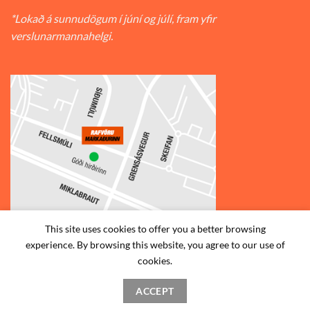
*Lokað á sunnudögum í júní og júlí, fram yfir
verslunarmannahelgi.
This site uses cookies to offer you a better browsing
experience. By browsing this website, you agree to our use of
© 2026
Rafvörumarkaðurinn v/Fellsmúla
| Síðumúla 34, 108
cookies.
Reykjavík | S: 585-2888 |
ACCEPT
STAÐSETNING
HAFA SAMBAND
SKILMÁLAR