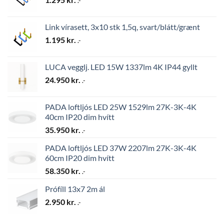
.-
Link vírasett, 3x10 stk 1,5q, svart/blátt/grænt
1.195
kr.
.-
LUCA vegglj. LED 15W 1337lm 4K IP44 gyllt
24.950
kr.
.-
PADA loftljós LED 25W 1529lm 27K-3K-4K
40cm IP20 dim hvítt
35.950
kr.
.-
PADA loftljós LED 37W 2207lm 27K-3K-4K
60cm IP20 dim hvítt
58.350
kr.
.-
Prófíll 13x7 2m ál
2.950
kr.
.-