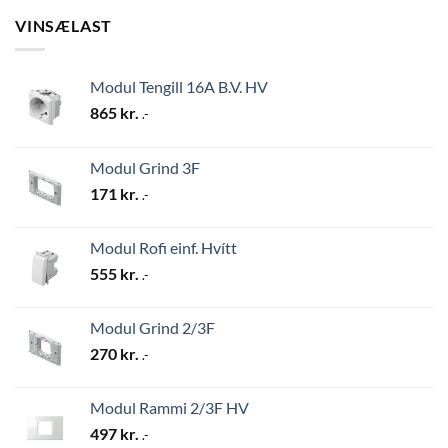
VINSÆLAST
Modul Tengill 16A B.V. HV
865
kr.
.-
Modul Grind 3F
171
kr.
.-
Modul Rofi einf. Hvítt
555
kr.
.-
Modul Grind 2/3F
270
kr.
.-
Modul Rammi 2/3F HV
497
kr.
.-