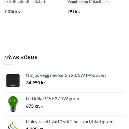
LED Bluetooth hátalari
Veggfesting f/plastbakka
7.315
kr.
291
kr.
.-
.-
NÝJAR VÖRUR
Útiljós vegg neyðar 3h 20/5W IP66 svart
34.950
kr.
.-
Led kúla P45 E27 1W græn
675
kr.
.-
Link vírasett, 3x10 stk 2,5q, svart/blátt/grænt
1.295
kr.