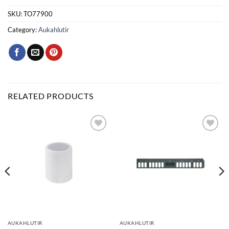
SKU:
TO77900
Category:
Aukahlutir
RELATED PRODUCTS
Bæta
Bæta
við á
við á
óskalista
óskalista
AUKAHLUTIR
AUKAHLUTIR