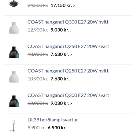
Original
Current
24.500
kr.
17.150
kr.
.-
price
price
was:
is:
COAST hangandi Q300 E27 20W hvítt
24.500 kr..
17.150 kr..
Original
Current
12.900
kr.
9.030
kr.
.-
price
price
was:
is:
COAST hangandi Q250 E27 20W svart
12.900 kr..
9.030 kr..
Original
Current
10.900
kr.
7.630
kr.
.-
price
price
was:
is:
COAST hangandi Q250 E27 20W hvítt
10.900 kr..
7.630 kr..
Original
Current
10.900
kr.
7.630
kr.
.-
price
price
was:
is:
COAST hangandi Q300 E27 20W svart
10.900 kr..
7.630 kr..
Original
Current
12.900
kr.
9.030
kr.
.-
price
price
was:
is:
DL39 borðlampi svartur
12.900 kr..
9.030 kr..
Original
Current
9.900
kr.
6.930
kr.
.-
price
price