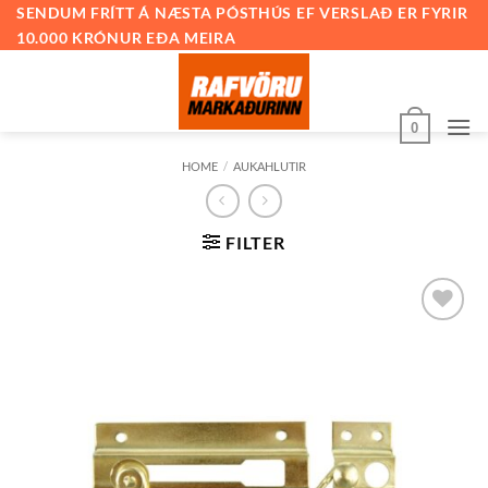
Skip
SENDUM FRÍTT Á NÆSTA PÓSTHÚS EF VERSLAÐ ER FYRIR
10.000 KRÓNUR EÐA MEIRA
to
content
0
HOME
/
AUKAHLUTIR
FILTER
Bæta við
á
óskalista