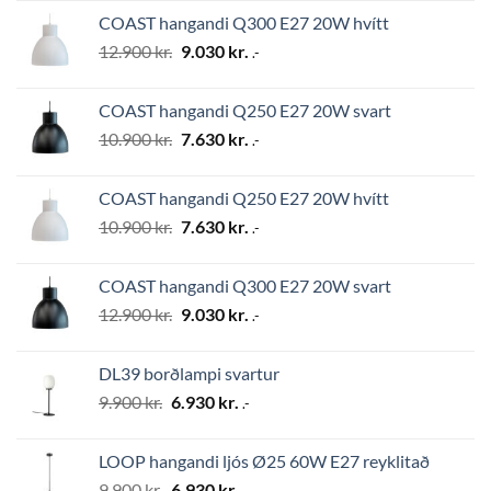
was:
is:
COAST hangandi Q300 E27 20W hvítt
24.500 kr..
17.150 kr..
Original
Current
12.900
kr.
9.030
kr.
.-
price
price
was:
is:
COAST hangandi Q250 E27 20W svart
12.900 kr..
9.030 kr..
Original
Current
10.900
kr.
7.630
kr.
.-
price
price
was:
is:
COAST hangandi Q250 E27 20W hvítt
10.900 kr..
7.630 kr..
Original
Current
10.900
kr.
7.630
kr.
.-
price
price
was:
is:
COAST hangandi Q300 E27 20W svart
10.900 kr..
7.630 kr..
Original
Current
12.900
kr.
9.030
kr.
.-
price
price
was:
is:
DL39 borðlampi svartur
12.900 kr..
9.030 kr..
Original
Current
9.900
kr.
6.930
kr.
.-
price
price
was:
is:
LOOP hangandi ljós Ø25 60W E27 reyklitað
9.900 kr..
6.930 kr..
Original
Current
9.900
kr.
6.930
kr.