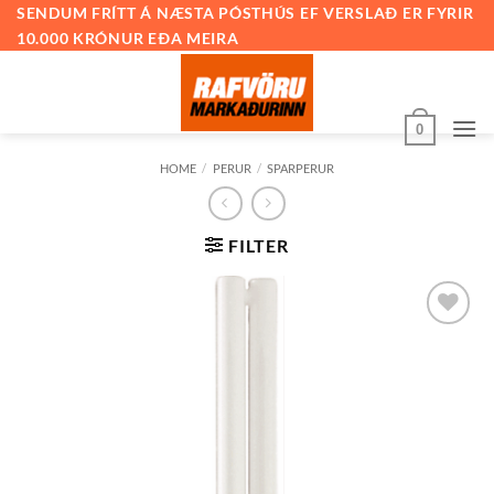
Skip
SENDUM FRÍTT Á NÆSTA PÓSTHÚS EF VERSLAÐ ER FYRIR
10.000 KRÓNUR EÐA MEIRA
to
content
0
HOME
/
PERUR
/
SPARPERUR
FILTER
Bæta við
á
óskalista