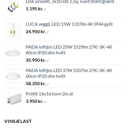
Link vírasett, 3x10 stk 1,5q, svart/blátt/grænt
1.195
kr.
.-
LUCA vegglj. LED 15W 1337lm 4K IP44 gyllt
24.950
kr.
.-
PADA loftljós LED 25W 1529lm 27K-3K-4K
40cm IP20 dim hvítt
35.950
kr.
.-
PADA loftljós LED 37W 2207lm 27K-3K-4K
60cm IP20 dim hvítt
58.350
kr.
.-
Prófíll 16x16 horn 2m ál
3.950
kr.
.-
VINSÆLAST