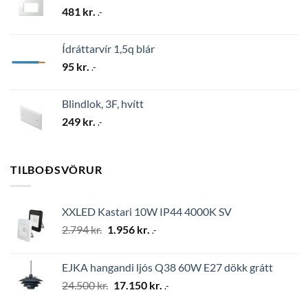
481
kr.
.-
Ídráttarvír 1,5q blár
95
kr.
.-
Blindlok, 3F, hvítt
249
kr.
.-
TILBOÐSVÖRUR
XXLED Kastari 10W IP44 4000K SV
Original
Current
2.794
kr.
1.956
kr.
.-
price
price
was:
is:
EJKA hangandi ljós Q38 60W E27 dökk grátt
2.794 kr..
1.956 kr..
Original
Current
24.500
kr.
17.150
kr.
.-
price
price