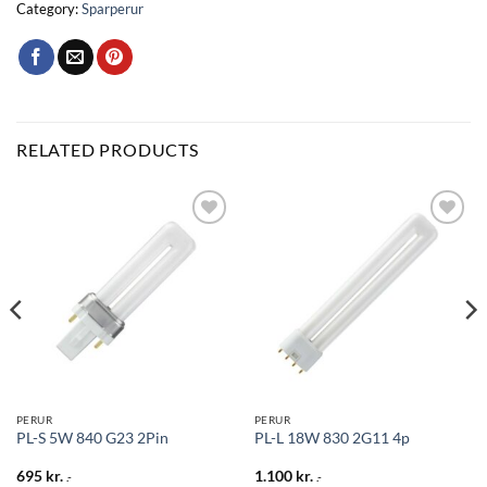
Category:
Sparperur
RELATED PRODUCTS
Bæta
Bæta
við á
við á
óskalista
óskalista
PERUR
PERUR
PL-S 5W 840 G23 2Pin
PL-L 18W 830 2G11 4p
695
kr.
1.100
kr.
.-
.-