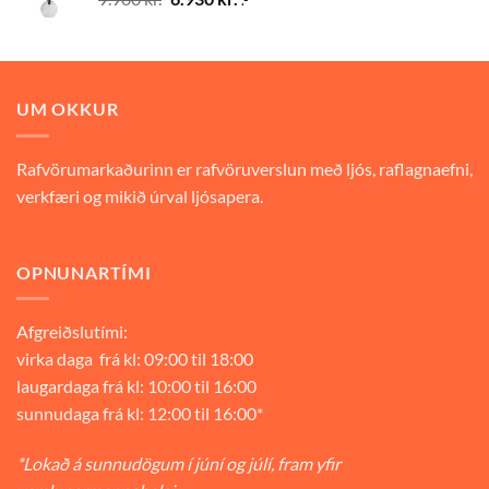
.-
price
price
was:
is:
9.900 kr..
6.930 kr..
UM OKKUR
Rafvörumarkaðurinn er rafvöruverslun með ljós, raflagnaefni,
verkfæri og mikið úrval ljósapera.
OPNUNARTÍMI
Afgreiðslutími:
virka daga frá kl: 09:00 til 18:00
laugardaga frá kl: 10:00 til 16:00
sunnudaga frá kl: 12:00 til 16:00*
*Lokað á sunnudögum í júní og júlí, fram yfir