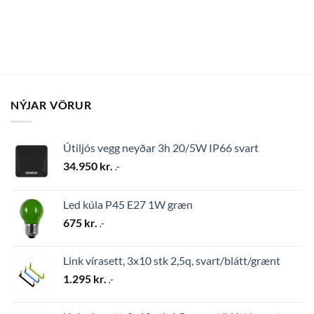
NÝJAR VÖRUR
Útiljós vegg neyðar 3h 20/5W IP66 svart
34.950
kr.
.-
Led kúla P45 E27 1W græn
675
kr.
.-
Link vírasett, 3x10 stk 2,5q, svart/blátt/grænt
1.295
kr.
.-