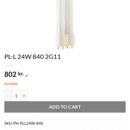
PL-L 24W 840 2G11
802
kr.
.-
In stock
PL-L 24W 840 2G11 quantity
ADD TO CART
SKU:
PH-PLL24W-840