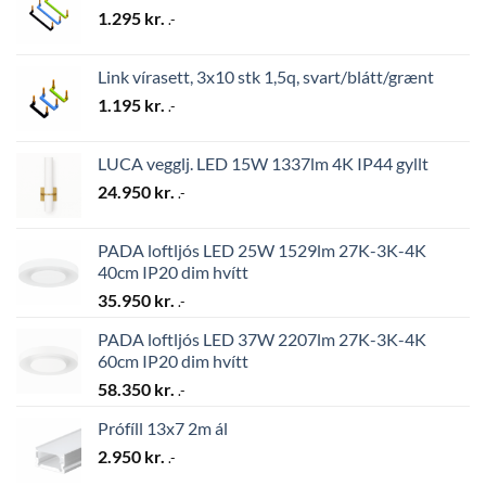
1.295
kr.
.-
Link vírasett, 3x10 stk 1,5q, svart/blátt/grænt
1.195
kr.
.-
LUCA vegglj. LED 15W 1337lm 4K IP44 gyllt
24.950
kr.
.-
PADA loftljós LED 25W 1529lm 27K-3K-4K
40cm IP20 dim hvítt
35.950
kr.
.-
PADA loftljós LED 37W 2207lm 27K-3K-4K
60cm IP20 dim hvítt
58.350
kr.
.-
Prófíll 13x7 2m ál
2.950
kr.
.-