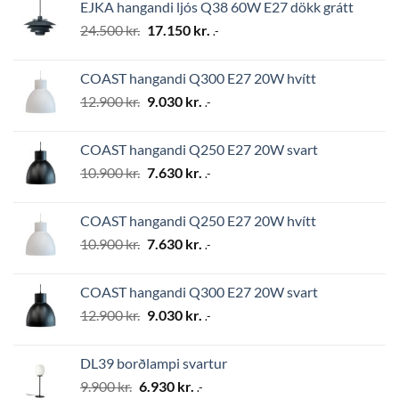
EJKA hangandi ljós Q38 60W E27 dökk grátt
2.794 kr..
1.956 kr..
Original
Current
24.500
kr.
17.150
kr.
.-
price
price
was:
is:
COAST hangandi Q300 E27 20W hvítt
24.500 kr..
17.150 kr..
Original
Current
12.900
kr.
9.030
kr.
.-
price
price
was:
is:
COAST hangandi Q250 E27 20W svart
12.900 kr..
9.030 kr..
Original
Current
10.900
kr.
7.630
kr.
.-
price
price
was:
is:
COAST hangandi Q250 E27 20W hvítt
10.900 kr..
7.630 kr..
Original
Current
10.900
kr.
7.630
kr.
.-
price
price
was:
is:
COAST hangandi Q300 E27 20W svart
10.900 kr..
7.630 kr..
Original
Current
12.900
kr.
9.030
kr.
.-
price
price
was:
is:
DL39 borðlampi svartur
12.900 kr..
9.030 kr..
Original
Current
9.900
kr.
6.930
kr.
.-