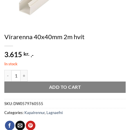
Vírarenna 40x40mm 2m hvít
3.615
kr.
.-
In stock
Vírarenna 40x40mm 2m hvít quantity
ADD TO CART
SKU:
DW0579760555
Categories:
Kapalrennur
,
Lagnaefni