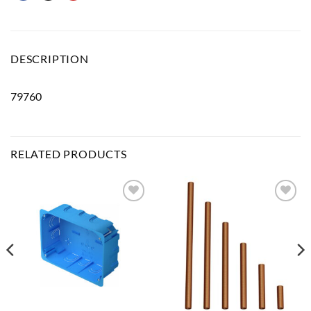
DESCRIPTION
79760
RELATED PRODUCTS
Bæta
Bæta
við á
við á
óskalista
óskalista