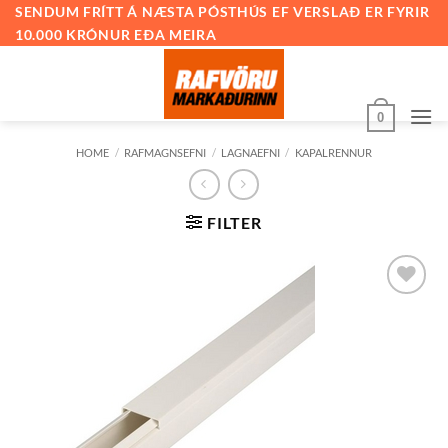
Skip
SENDUM FRÍTT Á NÆSTA PÓSTHÚS EF VERSLAÐ ER FYRIR
10.000 KRÓNUR EÐA MEIRA
to
content
0
HOME
/
RAFMAGNSEFNI
/
LAGNAEFNI
/
KAPALRENNUR
FILTER
Bæta við
á
óskalista