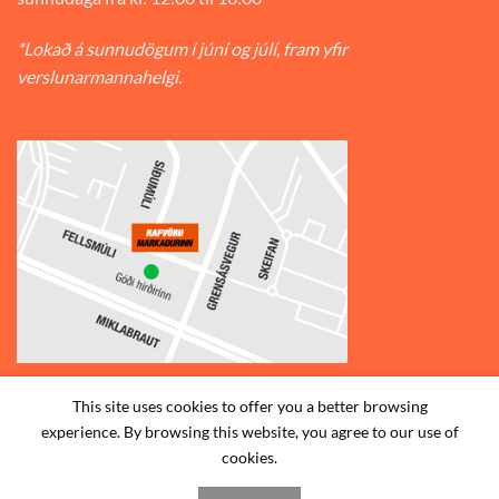
*Lokað á sunnudögum í júní og júlí, fram yfir
verslunarmannahelgi.
This site uses cookies to offer you a better browsing
© 2026
Rafvörumarkaðurinn v/Fellsmúla
| Síðumúla 34, 108
experience. By browsing this website, you agree to our use of
Reykjavík | S: 585-2888 |
cookies.
STAÐSETNING
HAFA SAMBAND
SKILMÁLAR