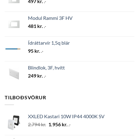
497
kr.
.-
Modul Rammi 3F HV
481
kr.
.-
Ídráttarvír 1,5q blár
95
kr.
.-
Blindlok, 3F, hvítt
249
kr.
.-
TILBOÐSVÖRUR
XXLED Kastari 10W IP44 4000K SV
Original
Current
2.794
kr.
1.956
kr.
.-
price
price
was:
is: