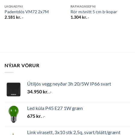
LAGNAEFNI
RAFMAGNSEFNI
Padentdós VM72 2x7M
Rör m/snitt 5 cm b-kopar
2.181
kr.
1.304
kr.
.-
.-
NÝJAR VÖRUR
Útiljós vegg neyðar 3h 20/5W IP66 svart
34.950
kr.
.-
Led kúla P45 E27 1W græn
675
kr.
.-
Link vírasett, 3x10 stk 2,5q, svart/blátt/grænt