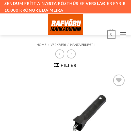
Skip
SENDUM FRÍTT Á NÆSTA PÓSTHÚS EF VERSLAÐ ER FYRIR
10.000 KRÓNUR EÐA MEIRA
to
content
0
HOME
/
VERKFÆRI
/
HANDVERKFÆRI
FILTER
Bæta við
á
óskalista