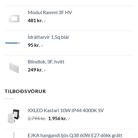
Modul Rammi 3F HV
481
kr.
.-
Ídráttarvír 1,5q blár
95
kr.
.-
Blindlok, 3F, hvítt
249
kr.
.-
TILBOÐSVÖRUR
XXLED Kastari 10W IP44 4000K SV
Original
Current
2.794
kr.
1.956
kr.
.-
price
price
was:
is:
EJKA hangandi ljós Q38 60W E27 dökk grátt
2.794 kr..
1.956 kr..