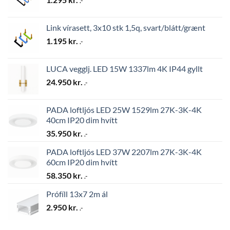
.-
Link vírasett, 3x10 stk 1,5q, svart/blátt/grænt
1.195
kr.
.-
LUCA vegglj. LED 15W 1337lm 4K IP44 gyllt
24.950
kr.
.-
PADA loftljós LED 25W 1529lm 27K-3K-4K
40cm IP20 dim hvítt
35.950
kr.
.-
PADA loftljós LED 37W 2207lm 27K-3K-4K
60cm IP20 dim hvítt
58.350
kr.
.-
Prófíll 13x7 2m ál
2.950
kr.
.-