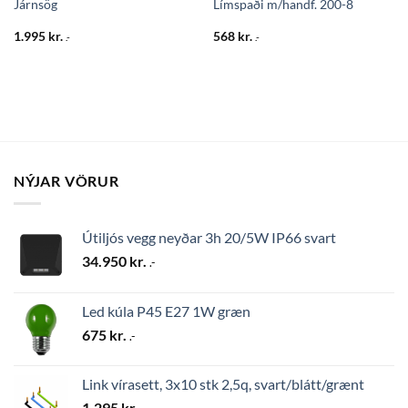
Járnsög
Límspaði m/handf. 200-8
1.995
kr.
568
kr.
.-
.-
NÝJAR VÖRUR
Útiljós vegg neyðar 3h 20/5W IP66 svart
34.950
kr.
.-
Led kúla P45 E27 1W græn
675
kr.
.-
Link vírasett, 3x10 stk 2,5q, svart/blátt/grænt
1.295
kr.