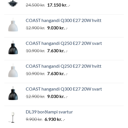
Original
Current
24.500
kr.
17.150
kr.
.-
price
price
was:
is:
COAST hangandi Q300 E27 20W hvítt
24.500 kr..
17.150 kr..
Original
Current
12.900
kr.
9.030
kr.
.-
price
price
was:
is:
COAST hangandi Q250 E27 20W svart
12.900 kr..
9.030 kr..
Original
Current
10.900
kr.
7.630
kr.
.-
price
price
was:
is:
COAST hangandi Q250 E27 20W hvítt
10.900 kr..
7.630 kr..
Original
Current
10.900
kr.
7.630
kr.
.-
price
price
was:
is:
COAST hangandi Q300 E27 20W svart
10.900 kr..
7.630 kr..
Original
Current
12.900
kr.
9.030
kr.
.-
price
price
was:
is:
DL39 borðlampi svartur
12.900 kr..
9.030 kr..
Original
Current
9.900
kr.
6.930
kr.
.-
price
price