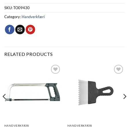
SKU:
TO09430
Category:
Handverkfæri
RELATED PRODUCTS
Bæta
Bæta
við á
við á
óskalista
óskalista
HANDVERKFÆRI
HANDVERKFÆRI