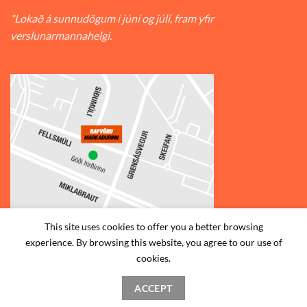
*Lokað á sunnudögum í júní og júlí, fram yfir
verslunarmannahelgi.
This site uses cookies to offer you a better browsing
experience. By browsing this website, you agree to our use of
© 2026
Rafvörumarkaðurinn v/Fellsmúla
| Síðumúla 34, 108
cookies.
Reykjavík | S: 585-2888 |
ACCEPT
STAÐSETNING
HAFA SAMBAND
SKILMÁLAR