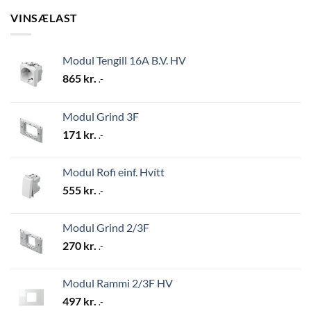
VINSÆLAST
Modul Tengill 16A B.V. HV
865
kr.
.-
Modul Grind 3F
171
kr.
.-
Modul Rofi einf. Hvítt
555
kr.
.-
Modul Grind 2/3F
270
kr.
.-
Modul Rammi 2/3F HV
497
kr.
.-