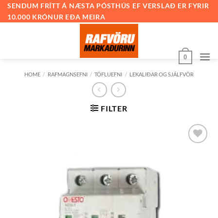
Skip
SENDUM FRÍTT Á NÆSTA PÓSTHÚS EF VERSLAÐ ER FYRIR
10.000 KRÓNUR EÐA MEIRA
to
content
0
HOME
/
RAFMAGNSEFNI
/
TÖFLUEFNI
/
LEKALIÐAR OG SJÁLFVÖR
FILTER
Bæta við
á
óskalista