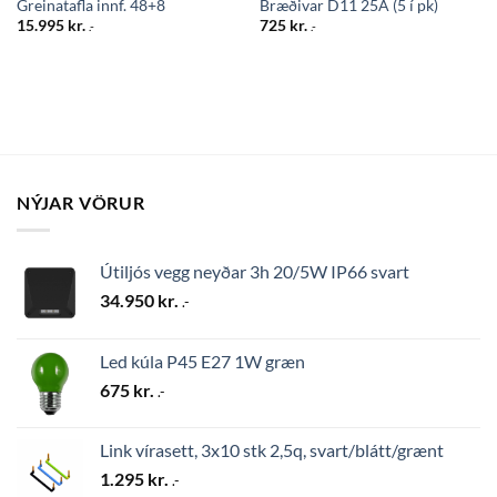
Greinatafla innf. 48+8
Bræðivar D11 25A (5 í pk)
15.995
kr.
725
kr.
.-
.-
NÝJAR VÖRUR
Útiljós vegg neyðar 3h 20/5W IP66 svart
34.950
kr.
.-
Led kúla P45 E27 1W græn
675
kr.
.-
Link vírasett, 3x10 stk 2,5q, svart/blátt/grænt
1.295
kr.
.-