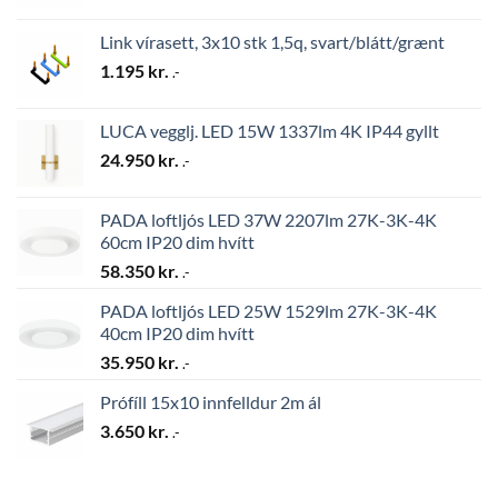
Link vírasett, 3x10 stk 1,5q, svart/blátt/grænt
1.195
kr.
.-
LUCA vegglj. LED 15W 1337lm 4K IP44 gyllt
24.950
kr.
.-
PADA loftljós LED 37W 2207lm 27K-3K-4K
60cm IP20 dim hvítt
58.350
kr.
.-
PADA loftljós LED 25W 1529lm 27K-3K-4K
40cm IP20 dim hvítt
35.950
kr.
.-
Prófíll 15x10 innfelldur 2m ál
3.650
kr.
.-