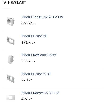
VINSÆLAST
Modul Tengill 16A B.V. HV
865
kr.
.-
Modul Grind 3F
171
kr.
.-
Modul Rofi einf. Hvítt
555
kr.
.-
Modul Grind 2/3F
270
kr.
.-
Modul Rammi 2/3F HV
497
kr.
.-