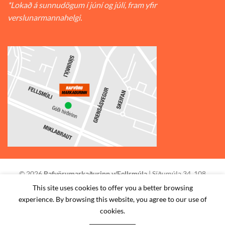
*Lokað á sunnudögum í júní og júlí, fram yfir
verslunarmannahelgi.
© 2026
Rafvörumarkaðurinn v/Fellsmúla
| Síðumúla 34, 108
Reykjavík | S: 585-2888 |
This site uses cookies to offer you a better browsing
experience. By browsing this website, you agree to our use of
STAÐSETNING
HAFA SAMBAND
SKILMÁLAR
cookies.