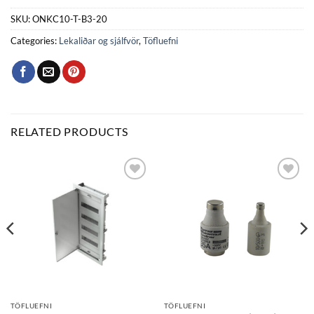
SKU:
ONKC10-T-B3-20
Categories:
Lekaliðar og sjálfvör
,
Töfluefni
RELATED PRODUCTS
Bæta
Bæta
við á
við á
óskalista
óskalista
TÖFLUEFNI
TÖFLUEFNI