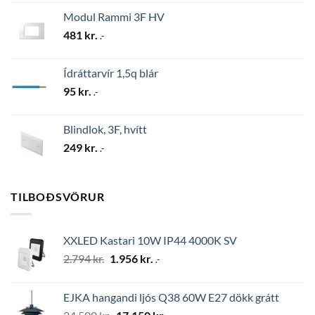
Modul Rammi 3F HV
481
kr.
.-
Ídráttarvír 1,5q blár
95
kr.
.-
Blindlok, 3F, hvítt
249
kr.
.-
TILBOÐSVÖRUR
XXLED Kastari 10W IP44 4000K SV
Original
Current
2.794
kr.
1.956
kr.
.-
price
price
was:
is:
EJKA hangandi ljós Q38 60W E27 dökk grátt
2.794 kr..
1.956 kr..
Original
Current