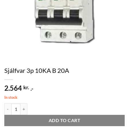
Sjálfvar 3p 10KA B 20A
2.564
kr.
.-
In stock
Sjálfvar 3p 10KA B 20A quantity
ADD TO CART