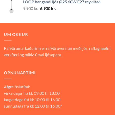
LOOP hangandi ljós Ø25 60W E27 reyklitað
9.900 kr..
6.930 kr..
Original
Current
9.900
kr.
6.930
kr.
.-
price
price
was:
is:
9.900 kr..
6.930 kr..
UM OKKUR
Rafvörumarkaðurinn er rafvöruverslun með ljós, raflagnaefni,
verkfæri og mikið úrval ljósapera.
OPNUNARTÍMI
Afgreiðslutími:
virka daga frá kl: 09:00 til 18:00
laugardaga frá kl: 10:00 til 16:00
sunnudaga frá kl: 12:00 til 16:00*