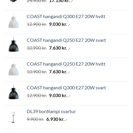
24.500
kr.
17.150
kr.
.-
price
price
was:
is:
COAST hangandi Q300 E27 20W hvítt
24.500 kr..
17.150 kr..
Original
Current
12.900
kr.
9.030
kr.
.-
price
price
was:
is:
COAST hangandi Q250 E27 20W svart
12.900 kr..
9.030 kr..
Original
Current
10.900
kr.
7.630
kr.
.-
price
price
was:
is:
COAST hangandi Q250 E27 20W hvítt
10.900 kr..
7.630 kr..
Original
Current
10.900
kr.
7.630
kr.
.-
price
price
was:
is:
COAST hangandi Q300 E27 20W svart
10.900 kr..
7.630 kr..
Original
Current
12.900
kr.
9.030
kr.
.-
price
price
was:
is:
DL39 borðlampi svartur
12.900 kr..
9.030 kr..
Original
Current
9.900
kr.
6.930
kr.
.-
price
price
was:
is: