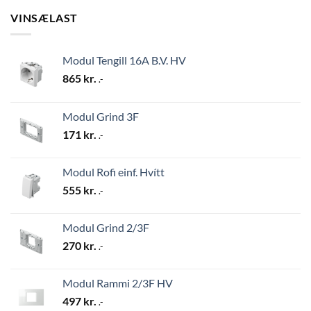
VINSÆLAST
Modul Tengill 16A B.V. HV
865
kr.
.-
Modul Grind 3F
171
kr.
.-
Modul Rofi einf. Hvítt
555
kr.
.-
Modul Grind 2/3F
270
kr.
.-
Modul Rammi 2/3F HV
497
kr.
.-