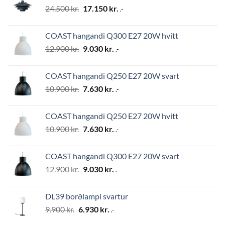
Original
Current
24.500
kr.
17.150
kr.
.-
price
price
was:
is:
COAST hangandi Q300 E27 20W hvítt
24.500 kr..
17.150 kr..
Original
Current
12.900
kr.
9.030
kr.
.-
price
price
was:
is:
COAST hangandi Q250 E27 20W svart
12.900 kr..
9.030 kr..
Original
Current
10.900
kr.
7.630
kr.
.-
price
price
was:
is:
COAST hangandi Q250 E27 20W hvítt
10.900 kr..
7.630 kr..
Original
Current
10.900
kr.
7.630
kr.
.-
price
price
was:
is:
COAST hangandi Q300 E27 20W svart
10.900 kr..
7.630 kr..
Original
Current
12.900
kr.
9.030
kr.
.-
price
price
was:
is:
DL39 borðlampi svartur
12.900 kr..
9.030 kr..
Original
Current
9.900
kr.
6.930
kr.
.-
price
price