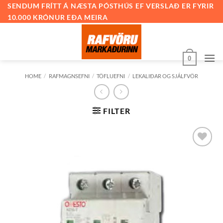
Skip
SENDUM FRÍTT Á NÆSTA PÓSTHÚS EF VERSLAÐ ER FYRIR
10.000 KRÓNUR EÐA MEIRA
to
content
0
HOME
/
RAFMAGNSEFNI
/
TÖFLUEFNI
/
LEKALIÐAR OG SJÁLFVÖR
FILTER
Bæta við
á
óskalista