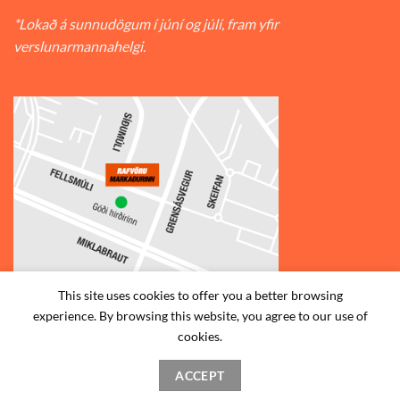
*Lokað á sunnudögum í júní og júlí, fram yfir
verslunarmannahelgi.
This site uses cookies to offer you a better browsing
experience. By browsing this website, you agree to our use of
© 2026
Rafvörumarkaðurinn v/Fellsmúla
| Síðumúla 34, 108
cookies.
Reykjavík | S: 585-2888 |
ACCEPT
STAÐSETNING
HAFA SAMBAND
SKILMÁLAR