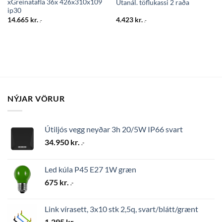
xGreinatafla 36x 426x310x109
Utanál. töflukassi 2 raða
ip30
14.665
kr.
4.423
kr.
.-
.-
NÝJAR VÖRUR
Útiljós vegg neyðar 3h 20/5W IP66 svart
34.950
kr.
.-
Led kúla P45 E27 1W græn
675
kr.
.-
Link vírasett, 3x10 stk 2,5q, svart/blátt/grænt
1.295
kr.