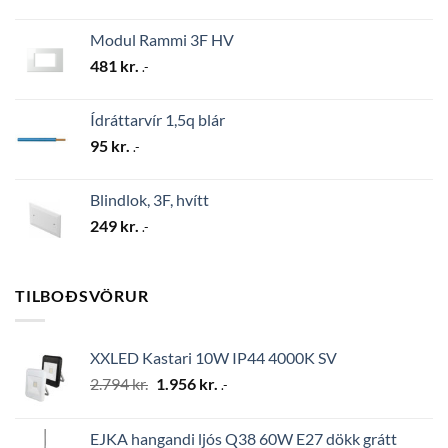
Modul Rammi 3F HV
481
kr.
.-
Ídráttarvír 1,5q blár
95
kr.
.-
Blindlok, 3F, hvítt
249
kr.
.-
TILBOÐSVÖRUR
XXLED Kastari 10W IP44 4000K SV
Original
Current
2.794
kr.
1.956
kr.
.-
price
price
was:
is:
EJKA hangandi ljós Q38 60W E27 dökk grátt
2.794 kr..
1.956 kr..