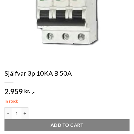
Sjálfvar 3p 10KA B 50A
2.959
kr.
.-
In stock
Sjálfvar 3p 10KA B 50A quantity
ADD TO CART