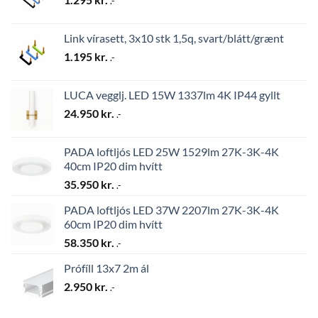
.-
Link vírasett, 3x10 stk 1,5q, svart/blátt/grænt
1.195
kr.
.-
LUCA vegglj. LED 15W 1337lm 4K IP44 gyllt
24.950
kr.
.-
PADA loftljós LED 25W 1529lm 27K-3K-4K
40cm IP20 dim hvítt
35.950
kr.
.-
PADA loftljós LED 37W 2207lm 27K-3K-4K
60cm IP20 dim hvítt
58.350
kr.
.-
Prófíll 13x7 2m ál
2.950
kr.
.-