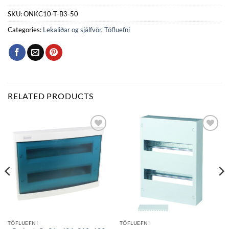
SKU:
ONKC10-T-B3-50
Categories:
Lekaliðar og sjálfvör
,
Töfluefni
RELATED PRODUCTS
Bæta
Bæta
við á
við á
óskalista
óskalista
TÖFLUEFNI
TÖFLUEFNI