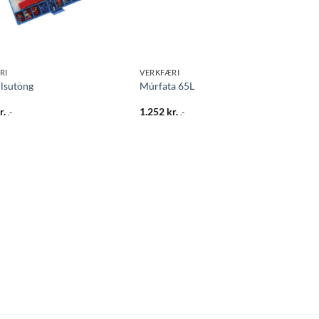
RI
VERKFÆRI
lsutöng
Múrfata 65L
r.
1.252
kr.
.-
.-