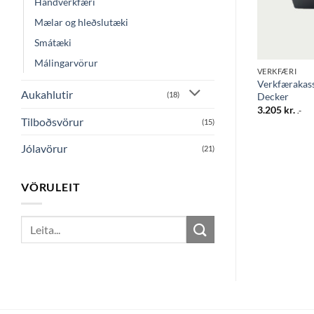
Handverkfæri
Mælar og hleðslutæki
Smátæki
Málingarvörur
VERKFÆRI
VERKFÆRI
Verkfærakass
stk
Afeinangrunartöng 0.25 – 6 mm2
Aukahlutir
(18)
Decker
8.795
kr.
3.205
kr.
.-
.-
Tilboðsvörur
(15)
Jólavörur
(21)
VÖRULEIT
Search
for: