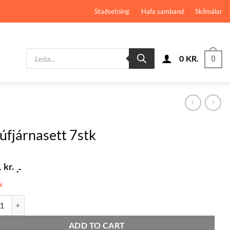
Staðsetning
Hafa samband
Skilmálar
Products
0
KR.
search
0
úfjárnasett 7stk
4
kr.
.-
k
árnasett 7stk quantity
ADD TO CART