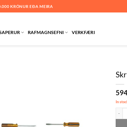
0.000 KRÓNUR EÐA MEIRA
SAPERUR
RAFMAGNSEFNI
VERKFÆRI
Skr
Bæta við
59
á
óskalista
In stoc
Skrúfj