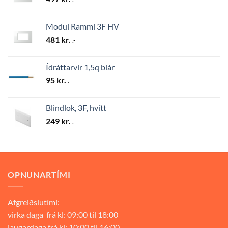
Modul Rammi 3F HV
481
kr.
.-
Ídráttarvír 1,5q blár
95
kr.
.-
Blindlok, 3F, hvítt
249
kr.
.-
OPNUNARTÍMI
Afgreiðslutími:
virka daga frá kl: 09:00 til 18:00
laugardaga frá kl: 10:00 til 16:00