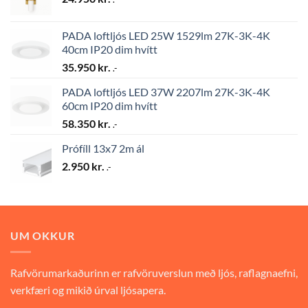
PADA loftljós LED 25W 1529lm 27K-3K-4K
40cm IP20 dim hvítt
35.950
kr.
.-
PADA loftljós LED 37W 2207lm 27K-3K-4K
60cm IP20 dim hvítt
58.350
kr.
.-
Prófíll 13x7 2m ál
2.950
kr.
.-
UM OKKUR
Rafvörumarkaðurinn er rafvöruverslun með ljós, raflagnaefni,
verkfæri og mikið úrval ljósapera.