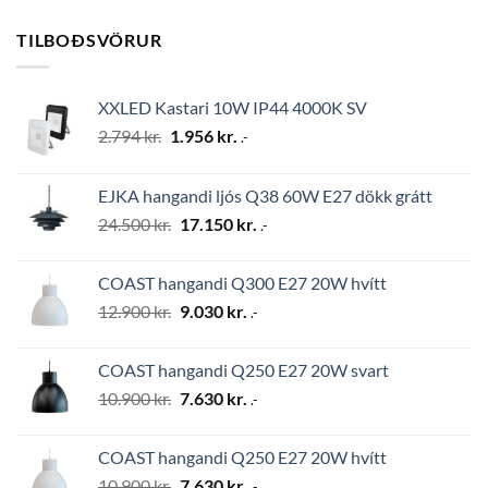
TILBOÐSVÖRUR
XXLED Kastari 10W IP44 4000K SV
Original
Current
2.794
kr.
1.956
kr.
.-
price
price
was:
is:
EJKA hangandi ljós Q38 60W E27 dökk grátt
2.794 kr..
1.956 kr..
Original
Current
24.500
kr.
17.150
kr.
.-
price
price
was:
is:
COAST hangandi Q300 E27 20W hvítt
24.500 kr..
17.150 kr..
Original
Current
12.900
kr.
9.030
kr.
.-
price
price
was:
is:
COAST hangandi Q250 E27 20W svart
12.900 kr..
9.030 kr..
Original
Current
10.900
kr.
7.630
kr.
.-
price
price
was:
is:
COAST hangandi Q250 E27 20W hvítt
10.900 kr..
7.630 kr..
Original
Current
10.900
kr.
7.630
kr.
.-