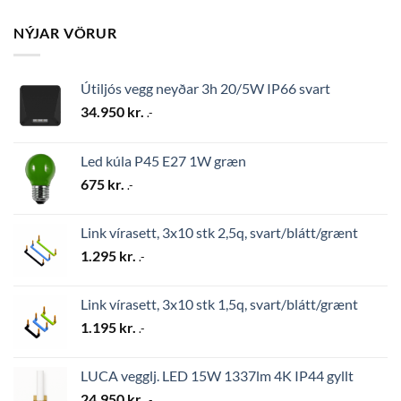
NÝJAR VÖRUR
Útiljós vegg neyðar 3h 20/5W IP66 svart
34.950
kr.
.-
Led kúla P45 E27 1W græn
675
kr.
.-
Link vírasett, 3x10 stk 2,5q, svart/blátt/grænt
1.295
kr.
.-
Link vírasett, 3x10 stk 1,5q, svart/blátt/grænt
1.195
kr.
.-
LUCA vegglj. LED 15W 1337lm 4K IP44 gyllt
24.950
kr.
.-