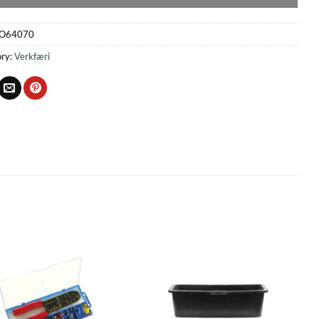
O64070
ry:
Verkfæri
Bæta
Bæta
við á
við á
óskalista
óskalista