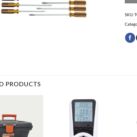
SKU:
T
Catego
D PRODUCTS
Bæta
Bæta
við á
við á
óskalista
óskalista