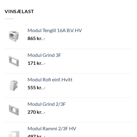
VINSÆLAST
Modul Tengill 16A B.V. HV
865
kr.
.-
Modul Grind 3F
171
kr.
.-
Modul Rofi einf. Hvítt
555
kr.
.-
Modul Grind 2/3F
270
kr.
.-
Modul Rammi 2/3F HV
497
kr.
.-