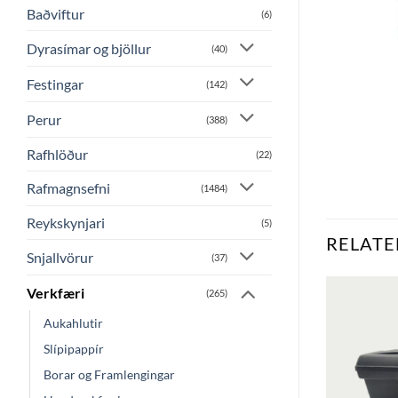
Baðviftur
(6)
Dyrasímar og bjöllur
(40)
Festingar
(142)
Perur
(388)
Rafhlöður
(22)
Rafmagnsefni
(1484)
Reykskynjari
(5)
RELATE
Snjallvörur
(37)
Verkfæri
(265)
Aukahlutir
Bæta
Bæta
við á
við á
Slípipappír
óskalista
óskalista
Borar og Framlengingar