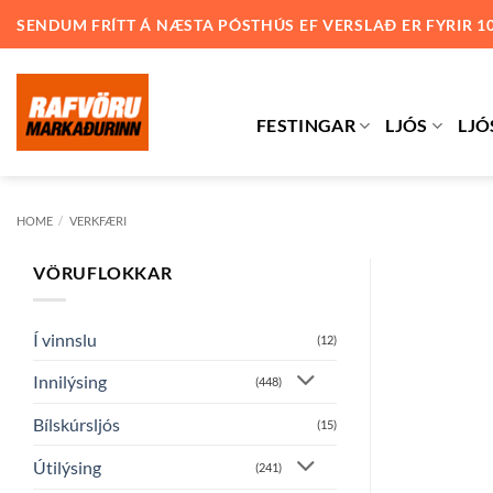
Skip
SENDUM FRÍTT Á NÆSTA PÓSTHÚS EF VERSLAÐ ER FYRIR 1
to
content
FESTINGAR
LJÓS
LJÓ
HOME
/
VERKFÆRI
VÖRUFLOKKAR
Í vinnslu
(12)
Innilýsing
(448)
Bílskúrsljós
(15)
Útilýsing
(241)