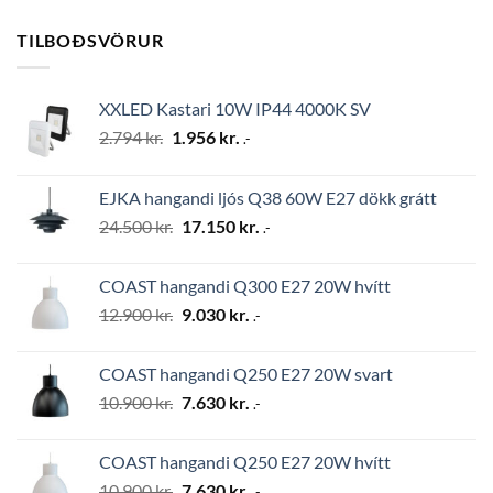
TILBOÐSVÖRUR
XXLED Kastari 10W IP44 4000K SV
Original
Current
2.794
kr.
1.956
kr.
.-
price
price
was:
is:
EJKA hangandi ljós Q38 60W E27 dökk grátt
2.794 kr..
1.956 kr..
Original
Current
24.500
kr.
17.150
kr.
.-
price
price
was:
is:
COAST hangandi Q300 E27 20W hvítt
24.500 kr..
17.150 kr..
Original
Current
12.900
kr.
9.030
kr.
.-
price
price
was:
is:
COAST hangandi Q250 E27 20W svart
12.900 kr..
9.030 kr..
Original
Current
10.900
kr.
7.630
kr.
.-
price
price
was:
is:
COAST hangandi Q250 E27 20W hvítt
10.900 kr..
7.630 kr..
Original
Current
10.900
kr.
7.630
kr.
.-