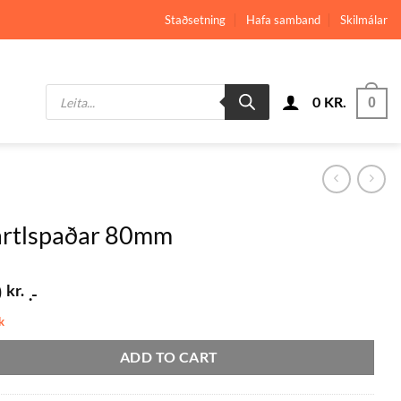
Staðsetning
Hafa samband
Skilmálar
Products
0
KR.
search
0
artlspaðar 80mm
0
kr.
.-
k
ADD TO CART