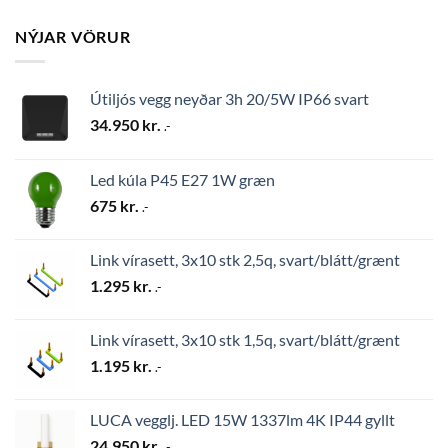
NÝJAR VÖRUR
Útiljós vegg neyðar 3h 20/5W IP66 svart
34.950
kr.
.-
Led kúla P45 E27 1W græn
675
kr.
.-
Link vírasett, 3x10 stk 2,5q, svart/blátt/grænt
1.295
kr.
.-
Link vírasett, 3x10 stk 1,5q, svart/blátt/grænt
1.195
kr.
.-
LUCA vegglj. LED 15W 1337lm 4K IP44 gyllt
24.950
kr.
.-