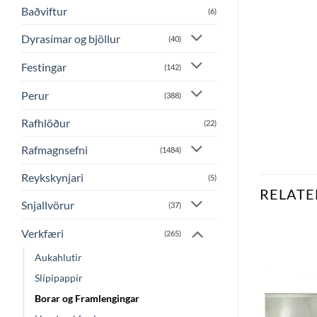
Baðviftur
(6)
Dyrasímar og bjöllur
(40)
Festingar
(142)
Perur
(388)
Rafhlöður
(22)
Rafmagnsefni
(1484)
Reykskynjari
(5)
RELATE
Snjallvörur
(37)
Verkfæri
(265)
Aukahlutir
Bæta
Bæta
við á
við á
Slípipappír
óskalista
óskalista
Borar og Framlengingar