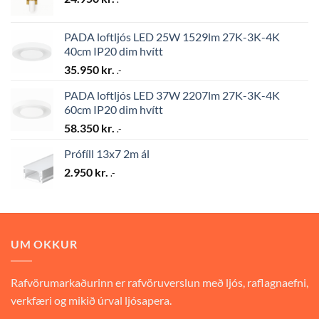
PADA loftljós LED 25W 1529lm 27K-3K-4K
40cm IP20 dim hvítt
35.950
kr.
.-
PADA loftljós LED 37W 2207lm 27K-3K-4K
60cm IP20 dim hvítt
58.350
kr.
.-
Prófíll 13x7 2m ál
2.950
kr.
.-
UM OKKUR
Rafvörumarkaðurinn er rafvöruverslun með ljós, raflagnaefni,
verkfæri og mikið úrval ljósapera.