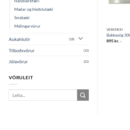
Handverkfæri
Mælar og hleðslutæki
Smátæki
Málingarvörur
VERKFÆRI
VERKFÆRI
Tester penni grænn
Bakkasög 3
Aukahlutir
(18)
3.295
kr.
895
kr.
.-
.-
Tilboðsvörur
(15)
Jólavörur
(21)
VÖRULEIT
Search
for: