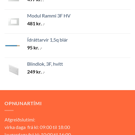
Modul Rammi 3F HV
481
kr.
.-
Ídráttarvír 1,5q blár
95
kr.
.-
Blindlok, 3F, hvítt
249
kr.
.-
OPNUNARTÍMI
Afgreiðslutími:
virka daga frá kl: 09:00 til 18:00
laugardaga frá kl: 10:00 til 16:00