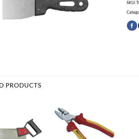
SKU:
T
Catego
D PRODUCTS
Bæta
Bæta
við á
við á
óskalista
óskalista