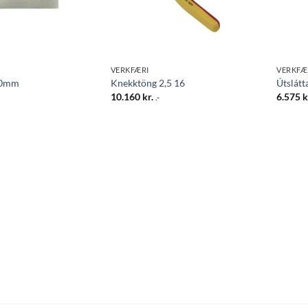
VERKFÆRI
VERKFÆ
00mm
Knekktöng 2,5 16
Útslátt
10.160
kr.
6.575
k
.-