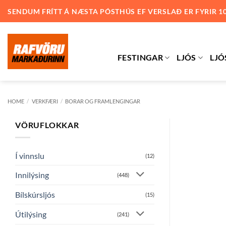
Skip
SENDUM FRÍTT Á NÆSTA PÓSTHÚS EF VERSLAÐ ER FYRIR 1
to
content
FESTINGAR
LJÓS
LJÓ
HOME
/
VERKFÆRI
/
BORAR OG FRAMLENGINGAR
VÖRUFLOKKAR
Í vinnslu
(12)
Innilýsing
(448)
Bílskúrsljós
(15)
Útilýsing
(241)