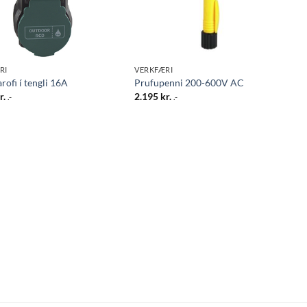
RI
VERKFÆRI
arofi í tengli 16A
Prufupenni 200-600V AC
r.
2.195
kr.
.-
.-