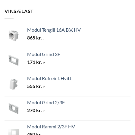
VINSÆLAST
Modul Tengill 16A B.V. HV
865
kr.
.-
Modul Grind 3F
171
kr.
.-
Modul Rofi einf. Hvítt
555
kr.
.-
Modul Grind 2/3F
270
kr.
.-
Modul Rammi 2/3F HV
497
kr.
.-