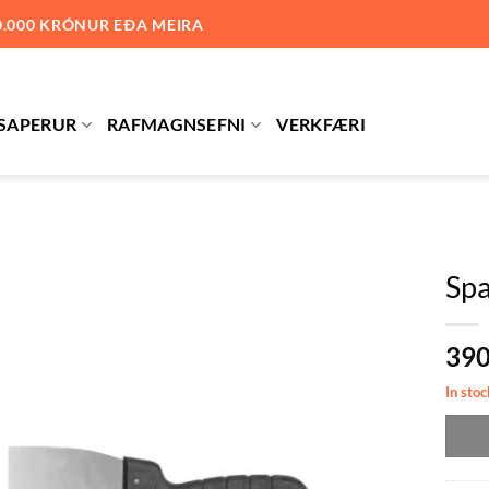
0.000 KRÓNUR EÐA MEIRA
SAPERUR
RAFMAGNSEFNI
VERKFÆRI
Sp
Bæta við
39
á
óskalista
In stoc