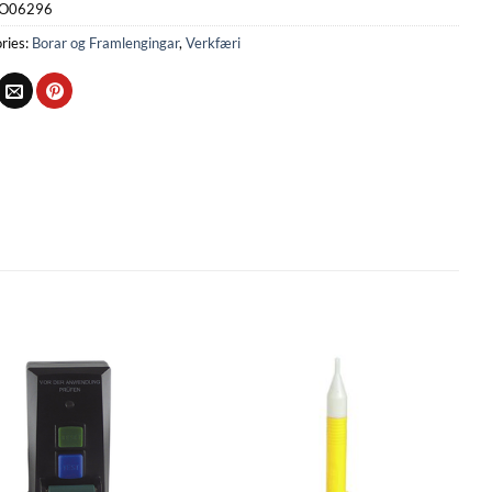
O06296
ries:
Borar og Framlengingar
,
Verkfæri
Bæta
Bæta
við á
við á
óskalista
óskalista