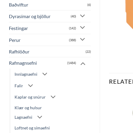
Baðviftur
(6)
Dyrasímar og bjöllur
(40)
Festingar
(142)
Perur
(388)
Rafhlöður
(22)
Rafmagnsefni
(1484)
Innlagnaefni
RELATE
Falir
Kaplar og snúrur
Klær og hulsur
Bæta
Bæta
við á
við á
Lagnaefni
óskalista
óskalista
Loftnet og símaefni