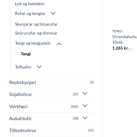
Lok og baldakin
Rofar og tenglar
Skynjarar og tímarofar
KÓR
TENGI
TENGI
Snúrurofar og dimmar
Vírendahuls
 400 stk
Stungutengi 2F 100stk.
10stk.
Tengi og tengjaskór
5.560
kr.
1.265
kr.
.-
.-
Tengi
Töfluefni
Reykskynjari
(5)
Snjallvörur
(37)
Verkfæri
(265)
Aukahlutir
(18)
Tilboðsvörur
(15)