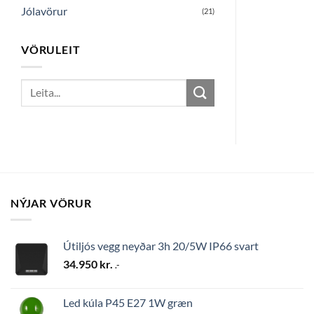
Jólavörur
(21)
VÖRULEIT
Search
for:
NÝJAR VÖRUR
Útiljós vegg neyðar 3h 20/5W IP66 svart
34.950
kr.
.-
Led kúla P45 E27 1W græn