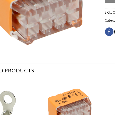
SKU:
O
Catego
D PRODUCTS
Bæta
Bæta
við á
við á
óskalista
óskalista