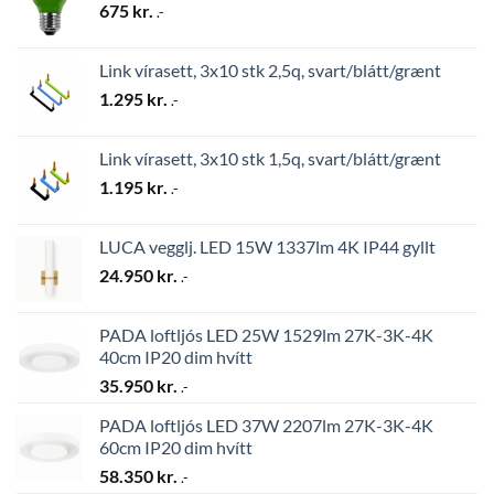
675
kr.
.-
Link vírasett, 3x10 stk 2,5q, svart/blátt/grænt
1.295
kr.
.-
Link vírasett, 3x10 stk 1,5q, svart/blátt/grænt
1.195
kr.
.-
LUCA vegglj. LED 15W 1337lm 4K IP44 gyllt
24.950
kr.
.-
PADA loftljós LED 25W 1529lm 27K-3K-4K
40cm IP20 dim hvítt
35.950
kr.
.-
PADA loftljós LED 37W 2207lm 27K-3K-4K
60cm IP20 dim hvítt
58.350
kr.
.-