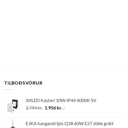
TILBOÐSVÖRUR
XXLED Kastari 10W IP44 4000K SV
Original
Current
2.794
kr.
1.956
kr.
.-
price
price
was:
is:
EJKA hangandi ljós Q38 60W E27 dökk grátt
2.794 kr..
1.956 kr..