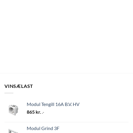
VINSÆLAST
Modul Tengill 16A B.V. HV
865
kr.
.-
Modul Grind 3F