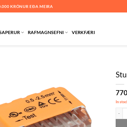
0.000 KRÓNUR EÐA MEIRA
SAPERUR
RAFMAGNSEFNI
VERKFÆRI
Stu
Bæta við
77
á
óskalista
In stoc
Stungu