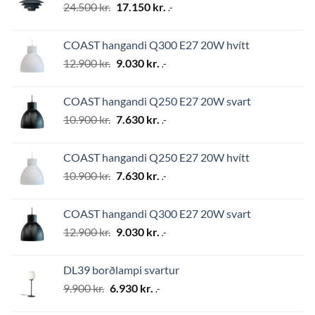
Original
Current
24.500
kr.
17.150
kr.
.-
price
price
was:
is:
COAST hangandi Q300 E27 20W hvítt
24.500 kr..
17.150 kr..
Original
Current
12.900
kr.
9.030
kr.
.-
price
price
was:
is:
COAST hangandi Q250 E27 20W svart
12.900 kr..
9.030 kr..
Original
Current
10.900
kr.
7.630
kr.
.-
price
price
was:
is:
COAST hangandi Q250 E27 20W hvítt
10.900 kr..
7.630 kr..
Original
Current
10.900
kr.
7.630
kr.
.-
price
price
was:
is:
COAST hangandi Q300 E27 20W svart
10.900 kr..
7.630 kr..
Original
Current
12.900
kr.
9.030
kr.
.-
price
price
was:
is:
DL39 borðlampi svartur
12.900 kr..
9.030 kr..
Original
Current
9.900
kr.
6.930
kr.
.-
price
price