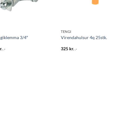
TENGI
ngiklemma 3/4″
Vírendahulsur 4q 25stk.
r.
325
kr.
.-
.-