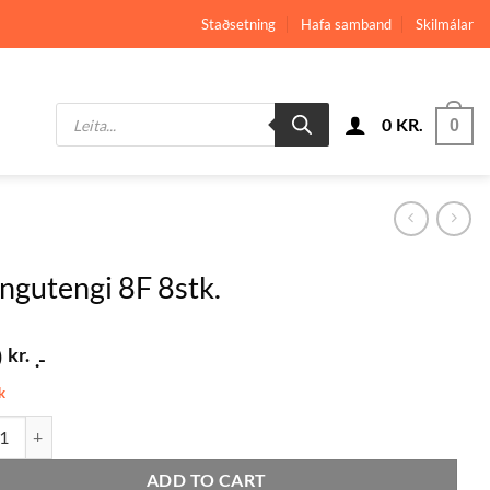
Staðsetning
Hafa samband
Skilmálar
Products
0
KR.
search
0
ngutengi 8F 8stk.
0
kr.
.-
k
tengi 8F 8stk. quantity
ADD TO CART