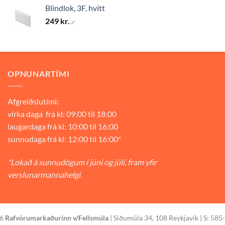
Blindlok, 3F, hvítt
249
kr.
.-
OPNUNARTÍMI
Afgreiðslutími:
virka daga frá kl: 09:00 til 18:00
laugardaga frá kl: 10:00 til 16:00
sunnudaga frá kl: 12:00 til 16:00*
*Lokað á sunnudögum í júní og júlí, fram yfir
verslunarmannahelgi.
26
Rafvörumarkaðurinn v/Fellsmúla
| Síðumúla 34, 108 Reykjavík | S: 585