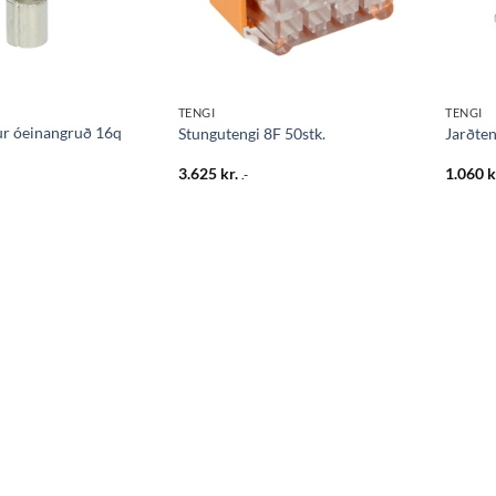
TENGI
TENGI
ur óeinangruð 16q
Stungutengi 8F 50stk.
Jarðte
3.625
kr.
1.060
k
.-