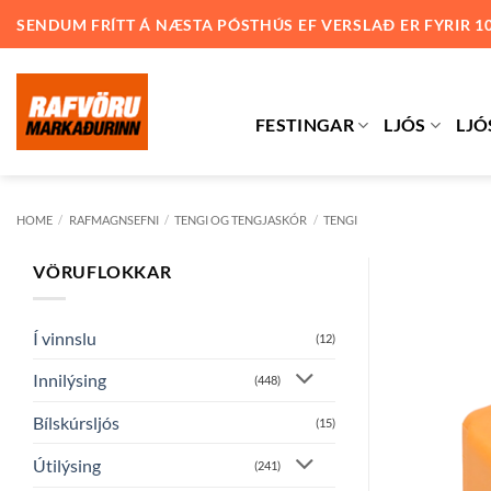
Skip
SENDUM FRÍTT Á NÆSTA PÓSTHÚS EF VERSLAÐ ER FYRIR 1
to
content
FESTINGAR
LJÓS
LJÓ
HOME
/
RAFMAGNSEFNI
/
TENGI OG TENGJASKÓR
/
TENGI
VÖRUFLOKKAR
Í vinnslu
(12)
Innilýsing
(448)
Bílskúrsljós
(15)
Útilýsing
(241)