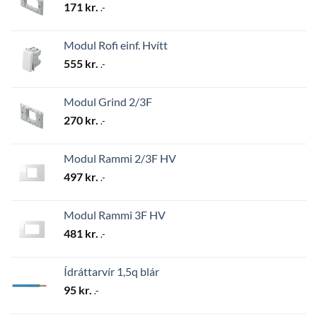
171
kr.
.-
Modul Rofi einf. Hvítt
555
kr.
.-
Modul Grind 2/3F
270
kr.
.-
Modul Rammi 2/3F HV
497
kr.
.-
Modul Rammi 3F HV
481
kr.
.-
Ídráttarvír 1,5q blár
95
kr.
.-