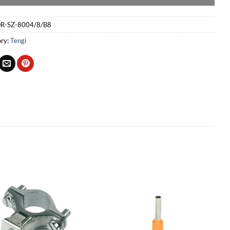
R-SZ-8004/8/B8
ry:
Tengi
Bæta
Bæta
við á
við á
óskalista
óskalista