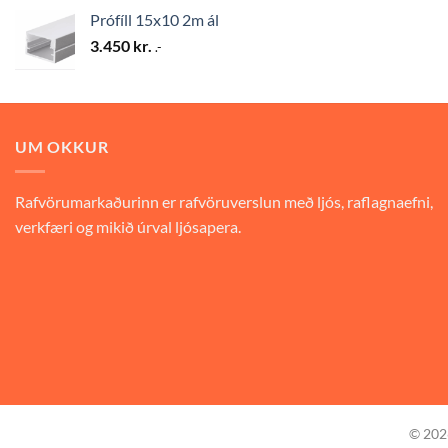
Prófíll 15x10 2m ál
3.450
kr.
.-
UM OKKUR
Rafvörumarkaðurinn er rafvöruverslun með ljós, raflagnaefni,
verkfæri og mikið úrval ljósapera.
© 20