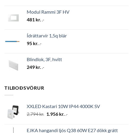
Modul Rammi 3F HV
481
kr.
.-
Ídráttarvír 1,5q blár
95
kr.
.-
Blindlok, 3F, hvítt
249
kr.
.-
TILBOÐSVÖRUR
XXLED Kastari 10W IP44 4000K SV
Original
Current
2.794
kr.
1.956
kr.
.-
price
price
was:
is:
EJKA hangandi ljós Q38 60W E27 dökk grátt
2.794 kr..
1.956 kr..