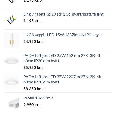
.-
Link vírasett, 3x10 stk 1,5q, svart/blátt/grænt
1.195
kr.
.-
LUCA vegglj. LED 15W 1337lm 4K IP44 gyllt
24.950
kr.
.-
PADA loftljós LED 25W 1529lm 27K-3K-4K
40cm IP20 dim hvítt
35.950
kr.
.-
PADA loftljós LED 37W 2207lm 27K-3K-4K
60cm IP20 dim hvítt
58.350
kr.
.-
Prófíll 13x7 2m ál
2.950
kr.
.-