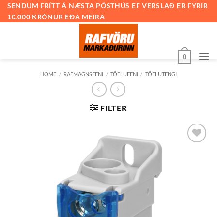
Skip
SENDUM FRÍTT Á NÆSTA PÓSTHÚS EF VERSLAÐ ER FYRIR
10.000 KRÓNUR EÐA MEIRA
to
content
0
HOME
/
RAFMAGNSEFNI
/
TÖFLUEFNI
/
TÖFLUTENGI
FILTER
Bæta við
á
óskalista