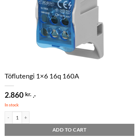
Töflutengi 1×6 16q 160A
2.860
kr.
.-
In stock
Töflutengi 1x6 16q 160A quantity
ADD TO CART