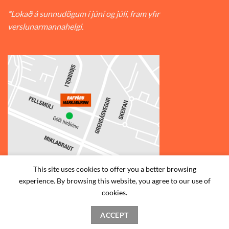
*Lokað á sunnudögum í júní og júlí, fram yfir
verslunarmannahelgi.
This site uses cookies to offer you a better browsing
experience. By browsing this website, you agree to our use of
© 2026
Rafvörumarkaðurinn v/Fellsmúla
| Síðumúla 34, 108
cookies.
Reykjavík | S: 585-2888 |
ACCEPT
STAÐSETNING
HAFA SAMBAND
SKILMÁLAR