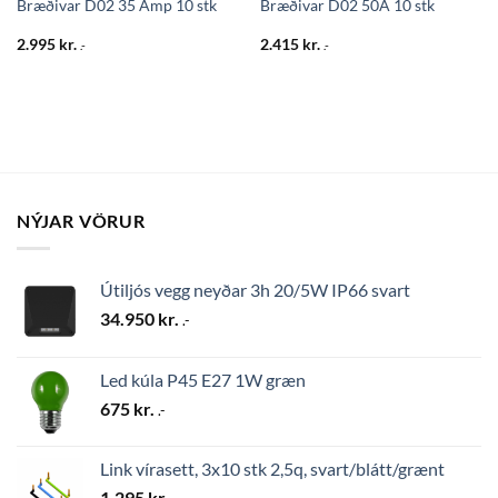
Bræðivar D02 35 Amp 10 stk
Bræðivar D02 50A 10 stk
2.995
kr.
2.415
kr.
.-
.-
NÝJAR VÖRUR
Útiljós vegg neyðar 3h 20/5W IP66 svart
34.950
kr.
.-
Led kúla P45 E27 1W græn
675
kr.
.-
Link vírasett, 3x10 stk 2,5q, svart/blátt/grænt
1.295
kr.