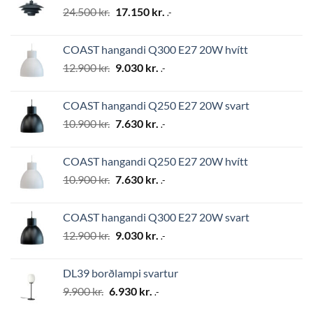
Original
Current
24.500
kr.
17.150
kr.
.-
price
price
was:
is:
COAST hangandi Q300 E27 20W hvítt
24.500 kr..
17.150 kr..
Original
Current
12.900
kr.
9.030
kr.
.-
price
price
was:
is:
COAST hangandi Q250 E27 20W svart
12.900 kr..
9.030 kr..
Original
Current
10.900
kr.
7.630
kr.
.-
price
price
was:
is:
COAST hangandi Q250 E27 20W hvítt
10.900 kr..
7.630 kr..
Original
Current
10.900
kr.
7.630
kr.
.-
price
price
was:
is:
COAST hangandi Q300 E27 20W svart
10.900 kr..
7.630 kr..
Original
Current
12.900
kr.
9.030
kr.
.-
price
price
was:
is:
DL39 borðlampi svartur
12.900 kr..
9.030 kr..
Original
Current
9.900
kr.
6.930
kr.
.-
price
price