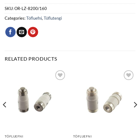
SKU:
OR-LZ-8200/160
Categories:
Töfluefni
,
Töflutengi
RELATED PRODUCTS
Bæta
Bæta
við á
við á
óskalista
óskalista
TÖFLUEFNI
TÖFLUEFNI