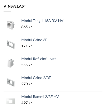
VINSÆLAST
Modul Tengill 16A B.V. HV
865
kr.
.-
Modul Grind 3F
171
kr.
.-
Modul Rofi einf. Hvítt
555
kr.
.-
Modul Grind 2/3F
270
kr.
.-
Modul Rammi 2/3F HV
497
kr.
.-