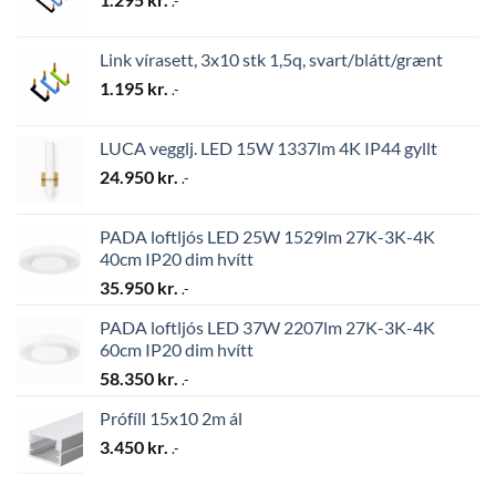
.-
Link vírasett, 3x10 stk 1,5q, svart/blátt/grænt
1.195
kr.
.-
LUCA vegglj. LED 15W 1337lm 4K IP44 gyllt
24.950
kr.
.-
PADA loftljós LED 25W 1529lm 27K-3K-4K
40cm IP20 dim hvítt
35.950
kr.
.-
PADA loftljós LED 37W 2207lm 27K-3K-4K
60cm IP20 dim hvítt
58.350
kr.
.-
Prófíll 15x10 2m ál
3.450
kr.
.-