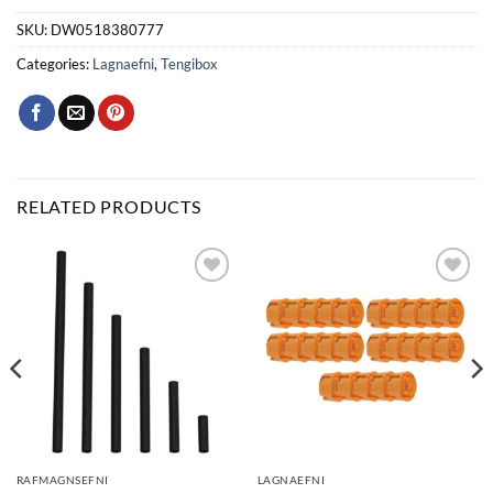
SKU:
DW0518380777
Categories:
Lagnaefni
,
Tengibox
RELATED PRODUCTS
Bæta
Bæta
við á
við á
óskalista
óskalista
RAFMAGNSEFNI
LAGNAEFNI