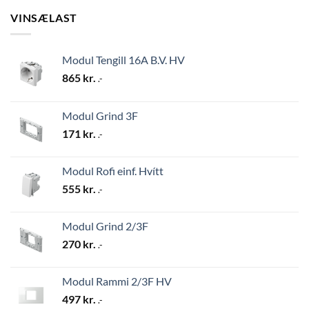
VINSÆLAST
Modul Tengill 16A B.V. HV
865
kr.
.-
Modul Grind 3F
171
kr.
.-
Modul Rofi einf. Hvítt
555
kr.
.-
Modul Grind 2/3F
270
kr.
.-
Modul Rammi 2/3F HV
497
kr.
.-