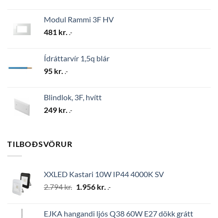
Modul Rammi 3F HV
481
kr.
.-
Ídráttarvír 1,5q blár
95
kr.
.-
Blindlok, 3F, hvítt
249
kr.
.-
TILBOÐSVÖRUR
XXLED Kastari 10W IP44 4000K SV
Original
Current
2.794
kr.
1.956
kr.
.-
price
price
was:
is:
EJKA hangandi ljós Q38 60W E27 dökk grátt
2.794 kr..
1.956 kr..