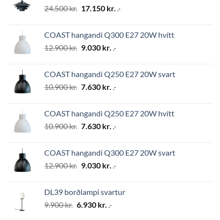
Original
Current
24.500
kr.
17.150
kr.
.-
price
price
was:
is:
COAST hangandi Q300 E27 20W hvítt
24.500 kr..
17.150 kr..
Original
Current
12.900
kr.
9.030
kr.
.-
price
price
was:
is:
COAST hangandi Q250 E27 20W svart
12.900 kr..
9.030 kr..
Original
Current
10.900
kr.
7.630
kr.
.-
price
price
was:
is:
COAST hangandi Q250 E27 20W hvítt
10.900 kr..
7.630 kr..
Original
Current
10.900
kr.
7.630
kr.
.-
price
price
was:
is:
COAST hangandi Q300 E27 20W svart
10.900 kr..
7.630 kr..
Original
Current
12.900
kr.
9.030
kr.
.-
price
price
was:
is:
DL39 borðlampi svartur
12.900 kr..
9.030 kr..
Original
Current
9.900
kr.
6.930
kr.
.-
price
price