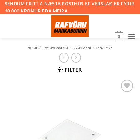
Skip
SENDUM FRÍTT Á NÆSTA PÓSTHÚS EF VERSLAÐ ER FYRIR
10.000 KRÓNUR EÐA MEIRA
to
content
0
HOME
/
RAFMAGNSEFNI
/
LAGNAEFNI
/
TENGIBOX
FILTER
Bæta við
á
óskalista