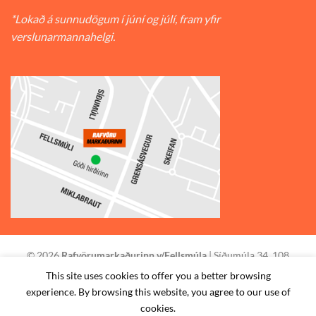
*Lokað á sunnudögum í júní og júlí, fram yfir
verslunarmannahelgi.
© 2026
Rafvörumarkaðurinn v/Fellsmúla
| Síðumúla 34, 108
Reykjavík | S: 585-2888 |
This site uses cookies to offer you a better browsing
experience. By browsing this website, you agree to our use of
STAÐSETNING
HAFA SAMBAND
SKILMÁLAR
cookies.