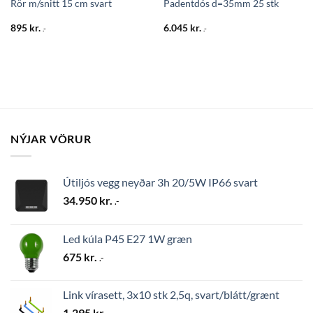
Rör m/snitt 15 cm svart
Padentdós d=35mm 25 stk
895
kr.
6.045
kr.
.-
.-
NÝJAR VÖRUR
Útiljós vegg neyðar 3h 20/5W IP66 svart
34.950
kr.
.-
Led kúla P45 E27 1W græn
675
kr.
.-
Link vírasett, 3x10 stk 2,5q, svart/blátt/grænt
1.295
kr.